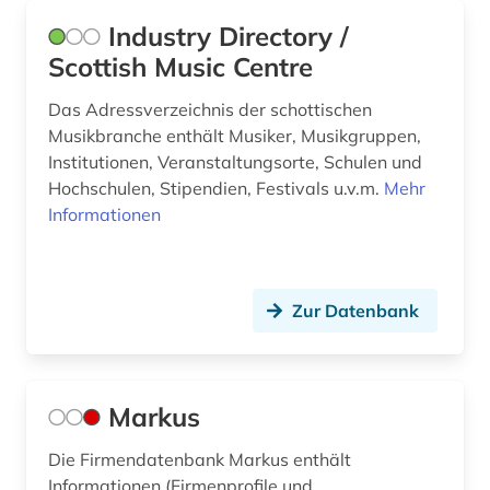
Schweden (2)
osteuropa (1)
Industry Directory /
Schweiz (1)
Scottish Music Centre
portugal (1)
Slowakei (1)
Das Adressverzeichnis der schottischen
produkt (2)
Musikbranche enthält Musiker, Musikgruppen,
Slowenien (1)
Institutionen, Veranstaltungsorte, Schulen und
produktinformation (1)
Hochschulen, Stipendien, Festivals u.v.m.
Mehr
Spanien (2)
san marino (1)
Informationen
Suedamerika (1)
schottland (1)
Suedostasien (1)
schweden (1)
Zur Datenbank
Tschechische Republik (1)
spanien (1)
Tuerkei (1)
stahlindustrie (1)
Markus
Ungarn (1)
südamerika (1)
Zypern (1)
Die Firmendatenbank Markus enthält
technik (1)
Informationen (Firmenprofile und