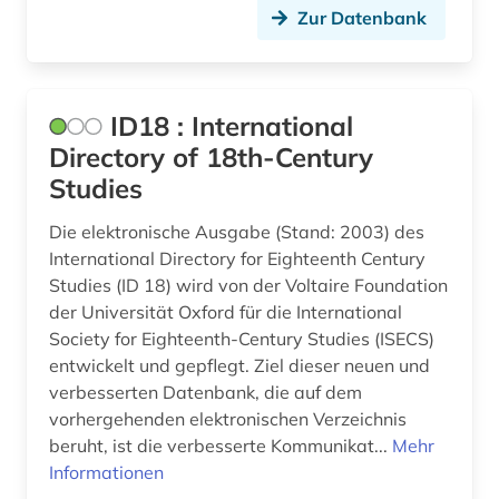
Theologie und Religionswissenschaften (0)
Italien (2)
Zur Datenbank
immobilienwirtschaft (1)
Werkstoffwissenschaften und
Jugoslawien (1)
informatik (1)
Fertigungstechnik (2)
Kroatien (1)
informationstechnik (1)
Wirtschaftswissenschaften (28)
ID18 : International
Lettland (1)
Directory of 18th-Century
Wissenschaftskunde, Forschung, Hochschul-,
institution (1)
Museumswesen (0)
Studies
Litauen (1)
island (1)
Die elektronische Ausgabe (Stand: 2003) des
Luxemburg (3)
italien (1)
International Directory for Eighteenth Century
Malta (1)
Studies (ID 18) wird von der Voltaire Foundation
japan (1)
der Universität Oxford für die International
Mittelamerika (1)
Society for Eighteenth-Century Studies (ISECS)
karibik (1)
entwickelt und gepflegt. Ziel dieser neuen und
Moldawien (1)
klein- und mittelbetrieb (1)
verbesserten Datenbank, die auf dem
Monaco (2)
vorhergehenden elektronischen Verzeichnis
kulturgeschichte (1)
beruht, ist die verbesserte Kommunikat...
Mehr
Niederlande (2)
Informationen
lateinamerika (1)