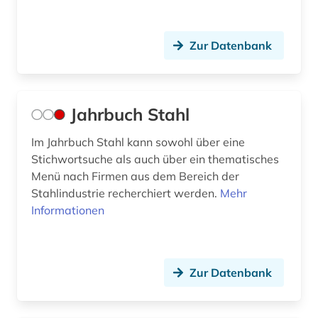
Nordamerika (1)
leistungsprofil (1)
Norwegen (2)
luxemburg (1)
Zur Datenbank
Oesterreich (4)
malta (1)
Osmanisches Reich (1)
mittelamerika (1)
Jahrbuch Stahl
Osteuropa (1)
monaco (1)
Im Jahrbuch Stahl kann sowohl über eine
Ostmitteleuropa (1)
Stichwortsuche als auch über ein thematisches
musikbranche (1)
Menü nach Firmen aus dem Bereich der
Polen (1)
musiker (1)
Stahlindustrie recherchiert werden.
Mehr
Portugal (2)
Informationen
naher osten (1)
Rumänien (1)
niederlande (1)
Russland, Sowjetunion (1)
Zur Datenbank
nordamerika (1)
San Marino (1)
norwegen (1)