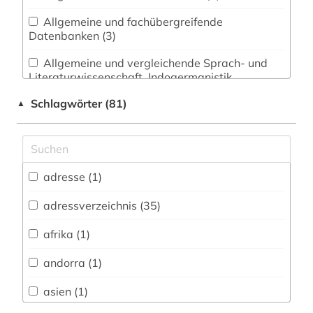
Allgemeine und fachübergreifende
Datenbanken (3)
Allgemeine und vergleichende Sprach- und
Literaturwissenschaft. Indogermanistik.
Außereuropäische Sprachen und Literaturen (1)
Schlagwörter (81)
▲
Anglistik. Amerikanistik (0)
Archäologie (0)
Architektur, Bauingenieur- und
adresse (1)
Vermessungswesen (0)
adressverzeichnis (35)
Biologie, Biotechnologie (1)
afrika (1)
Buch- und Bibliothekswesen,
Informationswissenschaft (0)
andorra (1)
Chemie und Pharmazie (1)
asien (1)