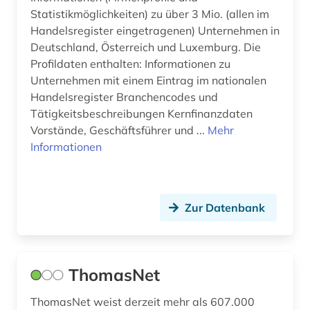
Statistikmöglichkeiten) zu über 3 Mio. (allen im
tonträger (1)
Handelsregister eingetragenen) Unternehmen in
Deutschland, Österreich und Luxemburg. Die
umweltschutz (1)
Profildaten enthalten: Informationen zu
unternehmen (19)
Unternehmen mit einem Eintrag im nationalen
Handelsregister Branchencodes und
unternehmensinformationen (1)
Tätigkeitsbeschreibungen Kernfinanzdaten
Vorstände, Geschäftsführer und ...
Mehr
unternehmensverzeichnis (2)
Informationen
vereine (1)
verzeichnis (2)
Zur Datenbank
wirtschaft (10)
zypern (1)
ThomasNet
österreich (1)
ThomasNet weist derzeit mehr als 607.000