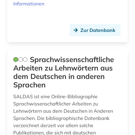
schweden (1)
Informationen
separatismus (1)
slawistik (2)
Zur Datenbank
social media (2)
sowjetunion (10)
Sprachwissenschaftliche
sprache (2)
Arbeiten zu Lehnwörtern aus
dem Deutschen in anderen
sprachwissenschaft (1)
Sprachen
strahlenunfall (2)
SALDAS ist eine Online-Bibliographie
südosteuropa (6)
Sprachwissenschaftlicher Arbeiten zu
Lehnwörtern aus dem Deutschen in Anderen
todesanzeige (1)
Sprachen. Die bibliographische Datenbank
verzeichnet derzeit vor allem solche
tschernobyl (2)
Publikationen, die sich mit deutschen