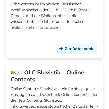
udssr (1)
Lehnwörtern im Polnischen, Russischen,
Weißrussischen oder Ukrainischen befassen.
ukraine (26)
Gegenstand der Bibliographie ist die
wissenschaftliche Literatur zu deutschen
ukrainisch (5)
lexika...
Mehr Informationen
unselbständige karte (1)
volksrepublik lugansk (1)
Zur Datenbank
weißrussisch (1)
weißrussland (1)
OLC Slavistik - Online
widerstand (1)
Contents
wiener zeitung (1)
Online Contents Slavistik ist ein fachbezogener
wirtschaft (1)
Auszug aus der Datenbank Online Contents, der
die New Contents Slavistics:
wörterbuch (4)
Inhaltsverzeichnisse slawistischer Zeitschriften -