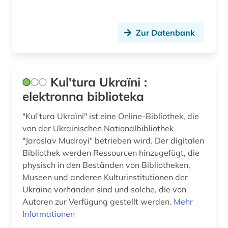
Theologie und Religionswissenschaften (1)
Oesterreich (4)
juden (1)
Werkstoffwissenschaften und
Osmanisches Reich (1)
judentum (1)
Fertigungstechnik (0)
Zur Datenbank
Osteuropa (13)
jugendliteratur (1)
Wirtschaftswissenschaften (2)
Ostmitteleuropa (11)
Wissenschaftskunde, Forschung, Hochschul-,
kaiserreich (1)
Kul'tura Ukraïni :
Museumswesen (0)
Polen (18)
karte (1)
elektronna biblioteka
Rumänien (15)
kasachstan (1)
"Kul'tura Ukraïni" ist eine Online-Bibliothek, die
Russland, Sowjetunion (23)
von der Ukrainischen Nationalbibliothek
katalog (2)
"Jaroslav Mudroyi" betrieben wird. Der digitalen
Schweden (1)
Bibliothek werden Ressourcen hinzugefügt, die
kernkraftwerk (2)
physisch in den Beständen von Bibliotheken,
Serbien (14)
kinderliteratur (1)
Museen und anderen Kulturinstitutionen der
Ukraine vorhanden sind und solche, die von
Skandinavien (1)
kirchenbuch (1)
Autoren zur Verfügung gestellt werden.
Mehr
Slowakei (15)
Informationen
kirchliche eheschließung (1)