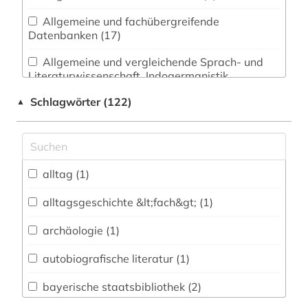
Allgemeine und fachübergreifende
Datenbanken (17)
Allgemeine und vergleichende Sprach- und
Literaturwissenschaft. Indogermanistik.
Außereuropäische Sprachen und Literaturen (3)
Schlagwörter (122)
▲
Anglistik. Amerikanistik (0)
Archäologie (1)
Architektur, Bauingenieur- und
alltag (1)
Vermessungswesen (0)
alltagsgeschichte &lt;fach&gt; (1)
Biologie, Biotechnologie (0)
archäologie (1)
Buch- und Bibliothekswesen,
Informationswissenschaft (2)
autobiografische literatur (1)
Chemie und Pharmazie (0)
bayerische staatsbibliothek (2)