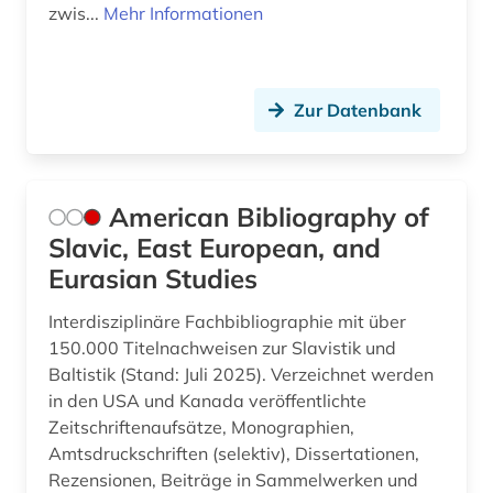
nationalbibliothek (1)
zwis...
Mehr Informationen
oral history (2)
osteuropa (10)
Zur Datenbank
ostmitteleuropa (5)
parlamentswahl (3)
American Bibliography of
partei (1)
Slavic, East European, and
Eurasian Studies
pfarre (1)
Interdisziplinäre Fachbibliographie mit über
polen (1)
150.000 Titelnachweisen zur Slavistik und
politik (7)
Baltistik (Stand: Juli 2025). Verzeichnet werden
in den USA und Kanada veröffentlichte
politische verfolgung (1)
Zeitschriftenaufsätze, Monographien,
Amtsdruckschriften (selektiv), Dissertationen,
politischer protest (1)
Rezensionen, Beiträge in Sammelwerken und