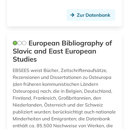
litauen (2)
Zur Datenbank
literatur (3)
luhansk (1)
European Bibliography of
mem (1)
Slavic and East European
memorbuch (1)
Studies
moldawien (1)
EBSEES weist Bücher, Zeitschriftenaufsätze,
Rezensionen und Dissertationen zu Osteuropa
musik (1)
(den früheren kommunistischen Ländern
münchen (1)
Osteuropas) nach, die in Belgien, Deutschland,
Finnland, Frankreich, Großbritannien, den
nachfolgestaaten (1)
Niederlanden, Österreich und der Schweiz
publiziert wurden; berücksichtigt auch nationale
nacionalʹna biblioteka ukraïny im. v. i.
Minderheiten und Emigranten; die Datenbank
vernadsʹkoho (1)
enthält ca. 85.500 Nachweise von Werken, die