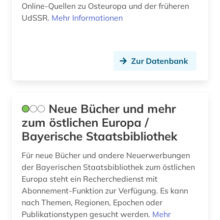
polnisch (1)
Online-Quellen zu Osteuropa und der früheren
UdSSR.
Mehr Informationen
portal (1)
präsidentenwahl (2)
Zur Datenbank
quelle (2)
reaktorunfall (2)
religion (2)
Neue Bücher und mehr
zum östlichen Europa /
religiöse minderheit (1)
Bayerische Staatsbibliothek
russisch (2)
Für neue Bücher und andere Neuerwerbungen
russisch-ukrainischer krieg (4)
der Bayerischen Staatsbibliothek zum östlichen
Europa steht ein Recherchedienst mit
russland (4)
Abonnement-Funktion zur Verfügung. Es kann
nach Themen, Regionen, Epochen oder
schtetl (1)
Publikationstypen gesucht werden.
Mehr