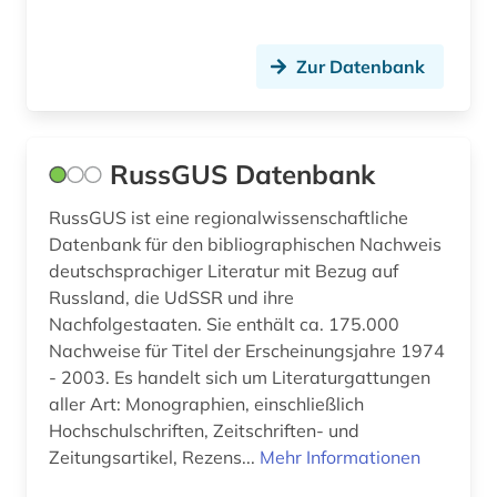
Slowenien (14)
kollektivierung (1)
Suedosteuropa (11)
Zur Datenbank
komitet gosudarstvennoj bezopasnosti (1)
Tschechische Republik (16)
kommunikation (1)
USA (1)
kriegszerstörung (1)
RussGUS Datenbank
Ungarn (14)
kronländer (1)
RussGUS ist eine regionalwissenschaftliche
Zypern (1)
Datenbank für den bibliographischen Nachweis
kultur (3)
deutschsprachiger Literatur mit Bezug auf
Russland, die UdSSR und ihre
kulturerbe (1)
Nachfolgestaaten. Sie enthält ca. 175.000
kunst (1)
Nachweise für Titel der Erscheinungsjahre 1974
- 2003. Es handelt sich um Literaturgattungen
landeskunde (1)
aller Art: Monographien, einschließlich
Hochschulschriften, Zeitschriften- und
lehnwort (1)
Zeitungsartikel, Rezens...
Mehr Informationen
lettland (2)