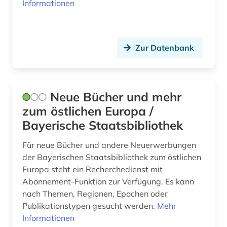
Informationen
Suedosteuropa (14)
Tschechische Republik (12)
Tuerkei (1)
Zur Datenbank
Ukraine (11)
Ungarn (9)
Neue Bücher und mehr
zum östlichen Europa /
Zypern (1)
Bayerische Staatsbibliothek
Für neue Bücher und andere Neuerwerbungen
der Bayerischen Staatsbibliothek zum östlichen
Europa steht ein Recherchedienst mit
Abonnement-Funktion zur Verfügung. Es kann
nach Themen, Regionen, Epochen oder
Publikationstypen gesucht werden.
Mehr
Informationen