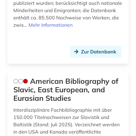
Theologie und Religionswissenschaften (0)
Kroatien (14)
publiziert wurden; berücksichtigt auch nationale
portal (1)
Minderheiten und Emigranten; die Datenbank
Werkstoffwissenschaften und
Lettland (11)
enthält ca. 85.500 Nachweise von Werken, die
religion (1)
Fertigungstechnik (0)
zwis...
Mehr Informationen
Liechtenstein (1)
rumänien (1)
Wirtschaftswissenschaften (2)
Litauen (11)
Wissenschaftskunde, Forschung, Hochschul-,
russland (1)
Museumswesen (0)
Luxemburg (1)
Zur Datenbank
serbien (1)
Malta (1)
slawische sprachen (1)
Mecklenburg-Vorpommern (1)
American Bibliography of
slawistik (2)
Slavic, East European, and
Mittelamerika (1)
sowjetunion (1)
Eurasian Studies
Moldawien (11)
sozialwissenschaften (1)
Interdisziplinäre Fachbibliographie mit über
Monaco (1)
150.000 Titelnachweisen zur Slavistik und
sprache (2)
Baltistik (Stand: Juli 2025). Verzeichnet werden
Montenegro (13)
südosteuropa (6)
in den USA und Kanada veröffentlichte