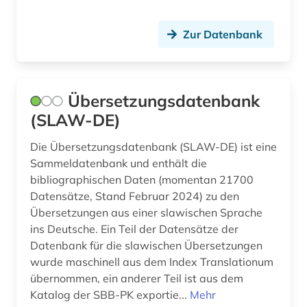
Polen (12)
Portugal (1)
Zur Datenbank
Rheinland-Pfalz (1)
Roemisches Reich (1)
Übersetzungsdatenbank
(SLAW-DE)
Rumänien (12)
Die Übersetzungsdatenbank (SLAW-DE) ist eine
Russland, Sowjetunion (13)
Sammeldatenbank und enthält die
Saarland (1)
bibliographischen Daten (momentan 21700
Datensätze, Stand Februar 2024) zu den
Serbien (12)
Übersetzungen aus einer slawischen Sprache
ins Deutsche. Ein Teil der Datensätze der
Slowakei (12)
Datenbank für die slawischen Übersetzungen
Slowenien (12)
wurde maschinell aus dem Index Translationum
übernommen, ein anderer Teil ist aus dem
Suedostasien (1)
Katalog der SBB-PK exportie...
Mehr