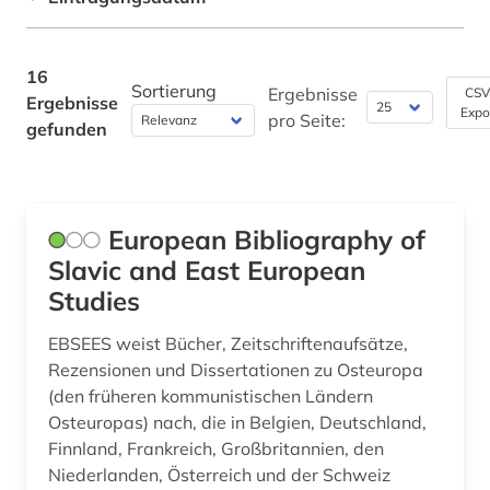
GUS (11)
mathematik (1)
Philosophie (0)
Griechenland (2)
mazedonien (1)
16
Physik (0)
Hessen (1)
Sortierung
Ergebnisse
CSV
Ergebnisse
montenegro (1)
Expo
pro Seite:
gefunden
Politologie (6)
Irland (1)
musik (1)
Psychologie (0)
Island (1)
münchen (1)
Rechtswissenschaft (0)
Israel (2)
European Bibliography of
nachfolgestaaten (1)
Slavic and East European
Romanistik (0)
Italien (1)
naher osten (1)
Studies
Slavistik (12)
Japan (1)
osteuropa (10)
EBSEES weist Bücher, Zeitschriftenaufsätze,
Soziologie (4)
Jugoslawien (13)
Rezensionen und Dissertationen zu Osteuropa
ostmitteleuropa (3)
(den früheren kommunistischen Ländern
Sport (0)
Kanada (1)
partei (1)
Osteuropas) nach, die in Belgien, Deutschland,
Technik (0)
Finnland, Frankreich, Großbritannien, den
Korea (2)
politik (2)
Niederlanden, Österreich und der Schweiz