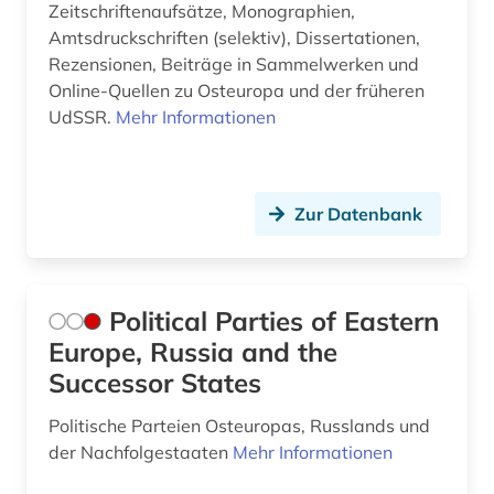
Niederlande (1)
Zeitschriftenaufsätze, Monographien,
unselbständige karte (1)
Amtsdruckschriften (selektiv), Dissertationen,
Niedersachsen (1)
Rezensionen, Beiträge in Sammelwerken und
wirtschaft (1)
Online-Quellen zu Osteuropa und der früheren
Nordamerika (1)
wirtschaftswissenschaften (1)
UdSSR.
Mehr Informationen
Nordrhein-Westfalen (1)
wörterbuch (1)
Norwegen (1)
zeitschrift (1)
Zur Datenbank
Oesterreich (1)
zeitschriftenaufsatz (2)
Osmanisches Reich (3)
übersetzung (1)
Political Parties of Eastern
Ostasien (2)
Europe, Russia and the
Osteuropa (15)
Successor States
Ostmitteleuropa (12)
Politische Parteien Osteuropas, Russlands und
der Nachfolgestaaten
Mehr Informationen
Palaestina (2)