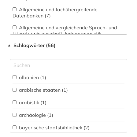
Allgemeine und fachübergreifende
Datenbanken (7)
Allgemeine und vergleichende Sprach- und
Literaturwissenschaft. Indogermanistik.
Außereuropäische Sprachen und Literaturen (1)
Schlagwörter (56)
▲
Anglistik. Amerikanistik (0)
Archäologie (0)
Architektur, Bauingenieur- und
albanien (1)
Vermessungswesen (0)
arabische staaten (1)
Biologie, Biotechnologie (0)
arabistik (1)
Buch- und Bibliothekswesen,
Informationswissenschaft (0)
archäologie (1)
Chemie und Pharmazie (0)
bayerische staatsbibliothek (2)