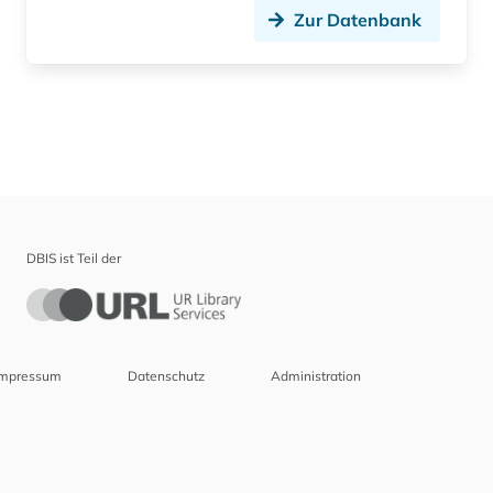
Zur Datenbank
DBIS ist Teil der
Impressum
Datenschutz
Administration