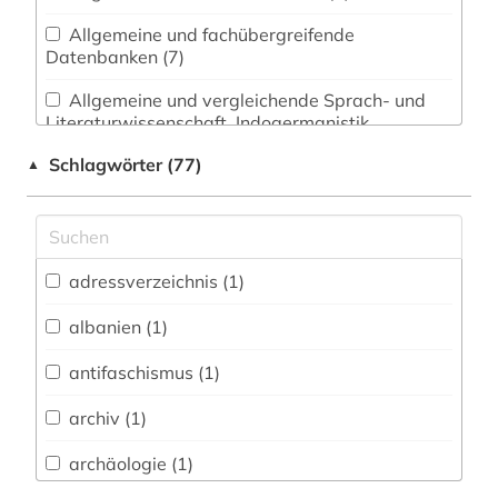
Allgemeine und fachübergreifende
Datenbanken (7)
Allgemeine und vergleichende Sprach- und
Literaturwissenschaft. Indogermanistik.
Außereuropäische Sprachen und Literaturen (1)
Schlagwörter (77)
▲
Anglistik. Amerikanistik (0)
Archäologie (0)
Architektur, Bauingenieur- und
adressverzeichnis (1)
Vermessungswesen (0)
albanien (1)
Biologie, Biotechnologie (0)
antifaschismus (1)
Buch- und Bibliothekswesen,
Informationswissenschaft (1)
archiv (1)
Chemie und Pharmazie (0)
archäologie (1)