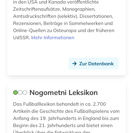
in den USA und Kanada veröffentlichte
Palaestina (1)
serbien (2)
Zeitschriftenaufsätze, Monographien,
Polen (14)
Amtsdruckschriften (selektiv), Dissertationen,
slawistik (2)
Rezensionen, Beiträge in Sammelwerken und
Portugal (1)
Online-Quellen zu Osteuropa und der früheren
slowenien (1)
UdSSR.
Mehr Informationen
Rheinland-Pfalz (1)
sowjetunion (1)
Roemisches Reich (1)
soziale gerechtigkeit (1)
Rumänien (13)
Zur Datenbank
sozialismus (1)
Russland, Sowjetunion (15)
sprache (2)
Saarland (1)
Nogometni Leksikon
südosteuropa (6)
Serbien (14)
Das Fußballlexikon behandelt in ca. 2.700
unselbständige karte (1)
Artikeln die Geschichte des Fußballspielens vom
Slowakei (12)
unternehmen (1)
Anfang des 19. Jahrhunderts in England bis zum
Slowenien (13)
Beginn des 21. Jahrhunderts und bietet einen
volksmusik (1)
Überblick über die Entwicklung des