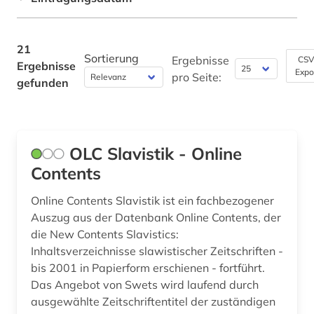
GUS (10)
katalog (2)
Philosophie (0)
Griechenland (2)
kommunismus (1)
21
Physik (0)
Großbritannien (1)
Sortierung
Ergebnisse
CSV
Ergebnisse
kosovo (2)
Expo
pro Seite:
gefunden
Politologie (7)
Hessen (1)
kriegsopfer (1)
Psychologie (0)
Irland (1)
kriegsverbrechen (1)
Rechtswissenschaft (0)
Island (1)
OLC Slavistik - Online
krleza (2)
Contents
Romanistik (0)
Israel (1)
kroatien (5)
Slavistik (15)
Online Contents Slavistik ist ein fachbezogener
Italien (2)
kultur (2)
Auszug aus der Datenbank Online Contents, der
Soziologie (5)
Japan (1)
die New Contents Slavistics:
kunst (1)
Inhaltsverzeichnisse slawistischer Zeitschriften -
Sport (1)
Kanada (1)
bis 2001 in Papierform erschienen - fortführt.
landeskunde (1)
Das Angebot von Swets wird laufend durch
Technik (0)
Korea (1)
literatur (1)
ausgewählte Zeitschriftentitel der zuständigen