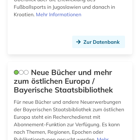
Suedosteuropa (13)
Fußballsports in Jugoslawien und danach in
volkstanz (1)
Kroatien.
Mehr Informationen
Tschechische Republik (12)
widerstand (1)
Ukraine (11)
wirtschaft (1)
Zur Datenbank
Ungarn (11)
wörterbuch (1)
Zypern (1)
zeitschriftenaufsatz (1)
Neue Bücher und mehr
zweiter weltkrieg (1)
zum östlichen Europa /
Bayerische Staatsbibliothek
Für neue Bücher und andere Neuerwerbungen
der Bayerischen Staatsbibliothek zum östlichen
Europa steht ein Recherchedienst mit
Abonnement-Funktion zur Verfügung. Es kann
nach Themen, Regionen, Epochen oder
Publikationstypen gesucht werden.
Mehr