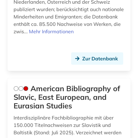
Niederlanden, Österreich und der Schweiz
Montenegro (15)
ost-west-konflikt (1)
publiziert wurden; berücksichtigt auch nationale
Niederlande (1)
Minderheiten und Emigranten; die Datenbank
osteuropa (11)
enthält ca. 85.500 Nachweise von Werken, die
Niedersachsen (1)
zwis...
Mehr Informationen
ostmitteleuropa (3)
Nordamerika (1)
partei (1)
Nordrhein-Westfalen (1)
partisanenkrieg (1)
Zur Datenbank
Norwegen (1)
plastik (1)
Oesterreich (1)
politik (2)
American Bibliography of
Osmanisches Reich (2)
portal (1)
Slavic, East European, and
Ostasien (1)
Eurasian Studies
religion (1)
Osteuropa (16)
Interdisziplinäre Fachbibliographie mit über
rumänien (1)
150.000 Titelnachweisen zur Slavistik und
Ostmitteleuropa (14)
Baltistik (Stand: Juli 2025). Verzeichnet werden
russland (1)