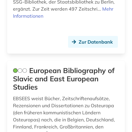
Theologie und Religionswissenschaften (0)
Kroatien (18)
SSG-Bibliothek, der Staatsbibliothek zu Berlin,
mazedonien (1)
ergänzt. Zur Zeit werden 497 Zeitschri...
Mehr
Werkstoffwissenschaften und
Lettland (12)
Informationen
Fertigungstechnik (0)
menschenrecht (1)
Liechtenstein (1)
modernismus (1)
Wirtschaftswissenschaften (3)
Litauen (12)
Wissenschaftskunde, Forschung, Hochschul-,
montenegro (2)
Zur Datenbank
Museumswesen (0)
Luxemburg (1)
musik (1)
Makedonien (13)
musikethnologie (1)
European Bibliography of
Malta (1)
Slavic and East European
münchen (1)
Studies
Mecklenburg-Vorpommern (1)
nachfolgestaaten (1)
Mittelamerika (1)
EBSEES weist Bücher, Zeitschriftenaufsätze,
naher osten (1)
Rezensionen und Dissertationen zu Osteuropa
Moldawien (12)
(den früheren kommunistischen Ländern
nordmazedonien (1)
Osteuropas) nach, die in Belgien, Deutschland,
Monaco (1)
opposition (1)
Finnland, Frankreich, Großbritannien, den