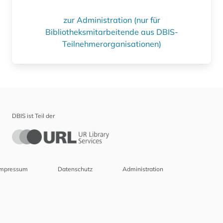
zur Administration (nur für
Bibliotheksmitarbeitende aus DBIS-
Teilnehmerorganisationen)
DBIS ist Teil der
Impressum
Datenschutz
Administration