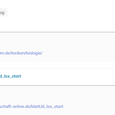
lag
m.de/lexikon/biologie/
d_lex_start
chaft-online.de/blatt/d_lex_start