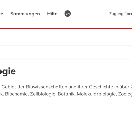
te
Sammlungen
Hilfe
Zugang übe
EN
ogie
ge Gebiet der Biowissenschaften und ihrer Geschichte in über
k, Biochemie, Zellbiologie, Botanik, Molekularbiologie, Zoolo