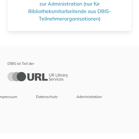
zur Administration (nur für
Bibliotheksmitarbeitende aus DBIS-
Teilnehmerorganisationen)
DBIS ist Teil der
Impressum
Datenschutz
Administration