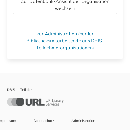
Zur Datenbank-Ansicht der Organisation
wechseln
zur Administration (nur für
Bibliotheksmitarbeitende aus DBIS-
Teilnehmerorganisationen)
DBIS ist Teil der
Impressum
Datenschutz
Administration