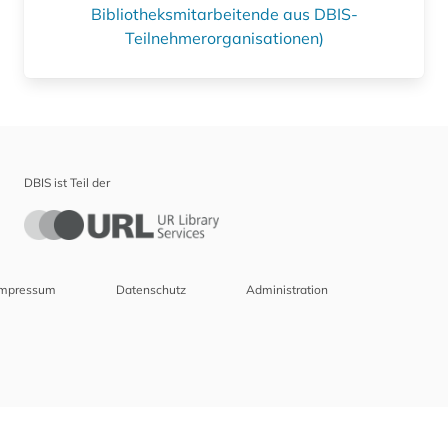
Bibliotheksmitarbeitende aus DBIS-
Teilnehmerorganisationen)
DBIS ist Teil der
Impressum
Datenschutz
Administration