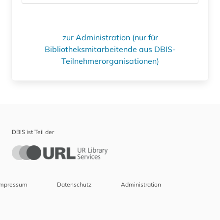
zur Administration (nur für
Bibliotheksmitarbeitende aus DBIS-
Teilnehmerorganisationen)
DBIS ist Teil der
Impressum
Datenschutz
Administration