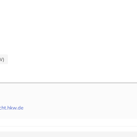
W)
ucht.hkw.de