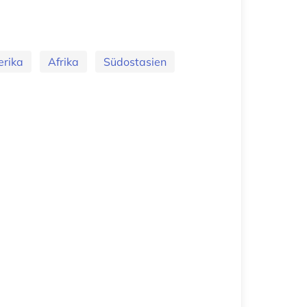
rika
Afrika
Südostasien