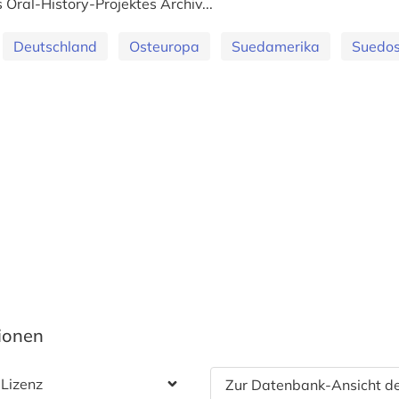
 Oral-History-Projektes Archiv...
Deutschland
Osteuropa
Suedamerika
Suedos
tionen
 Lizenz
Zur Datenbank-Ansicht de