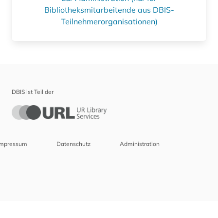
Bibliotheksmitarbeitende aus DBIS-
Teilnehmerorganisationen)
DBIS ist Teil der
Impressum
Datenschutz
Administration