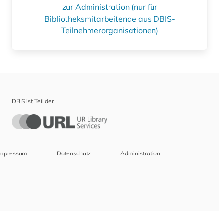
zur Administration (nur für
Bibliotheksmitarbeitende aus DBIS-
Teilnehmerorganisationen)
DBIS ist Teil der
Impressum
Datenschutz
Administration