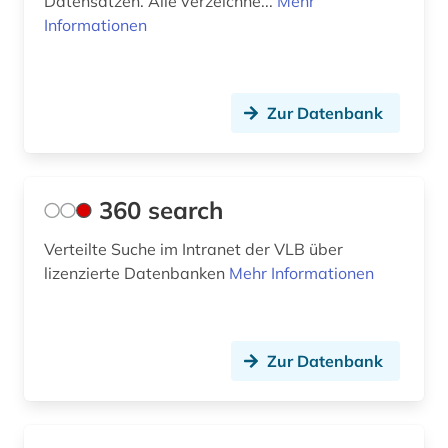
Datensätzen. Alle verzeichne...
Mehr
auswanderung (3)
Informationen
ausweisung (1)
autograf (1)
Zur Datenbank
autograph (3)
autographen (1)
360 search
autographensammlung (1)
Verteilte Suche im Intranet der VLB über
autor (2)
lizenzierte Datenbanken
Mehr Informationen
außenhandel (2)
außenpolitik (2)
Zur Datenbank
außerschulische bildung (1)
av-medien (1)