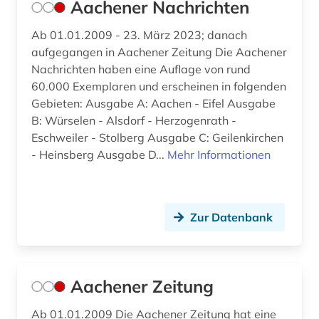
Aachener Nachrichten
av-medienarbeit (1)
Ab 01.01.2009 - 23. März 2023; danach
av-medienzentrale (1)
aufgegangen in Aachener Zeitung Die Aachener
Nachrichten haben eine Auflage von rund
avantgarde (1)
60.000 Exemplaren und erscheinen in folgenden
bachelorarbeit (3)
Gebieten: Ausgabe A: Aachen - Eifel Ausgabe
B: Würselen - Alsdorf - Herzogenrath -
bad kissingen (1)
Eschweiler - Stolberg Ausgabe C: Geilenkirchen
- Heinsberg Ausgabe D...
Mehr Informationen
baden (2)
baden (baden) (1)
Zur Datenbank
baden-württemberg (21)
badische landesbibliothek (3)
balkanromanistik (1)
Aachener Zeitung
baltikum (2)
Ab 01.01.2009 Die Aachener Zeitung hat eine