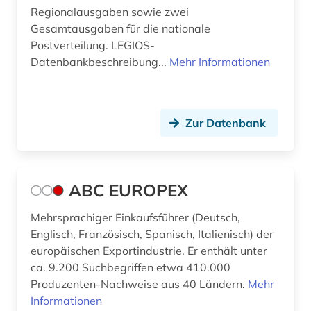
Regionalausgaben sowie zwei
beratung (1)
Gesamtausgaben für die nationale
Postverteilung. LEGIOS-
bergbau (1)
Datenbankbeschreibung...
Mehr Informationen
berichte (1)
berichterstattung (1)
Zur Datenbank
berlin (25)
berliner zeitung (1)
ABC EUROPEX
bern (3)
Mehrsprachiger Einkaufsführer (Deutsch,
berne <wesermarsch> (1)
Englisch, Französisch, Spanisch, Italienisch) der
beruf (1)
europäischen Exportindustrie. Er enthält unter
ca. 9.200 Suchbegriffen etwa 410.000
berufliche bildung (1)
Produzenten-Nachweise aus 40 Ländern.
Mehr
Informationen
berufliche fortbildung (4)