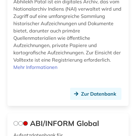
bibliographie 1700-1944 (1)
Abhilekh Patal ist ein digitales Archiv, das vom
Nationalarchiv Indiens (NAI) verwaltet wird und
bibliographie 1886-1957 (1)
Zugriff auf eine umfangreiche Sammlung
historischer Aufzeichnungen und Dokumente
bibliographie 1945-2002 (1)
bietet, darunter auch primäre
bibliographie 1997 - 2001 (1)
Quellenmaterialien wie öffentliche
Aufzeichnungen, private Papiere und
bibliographie 1998 - 2000 (1)
kartografische Aufzeichnungen. Zur Einsicht der
Volltexte ist eine Registrierung erforderlich.
bibliographie bis 1900 (1)
Mehr Informationen
bibliometrie (4)
biblioteca de catalunya (1)
Zur Datenbank
biblioteca nacional (3)
biblioteca nacional de españa (1)
ABI/INFORM Global
bibliothek (31)
Aufsatzdatenbank für