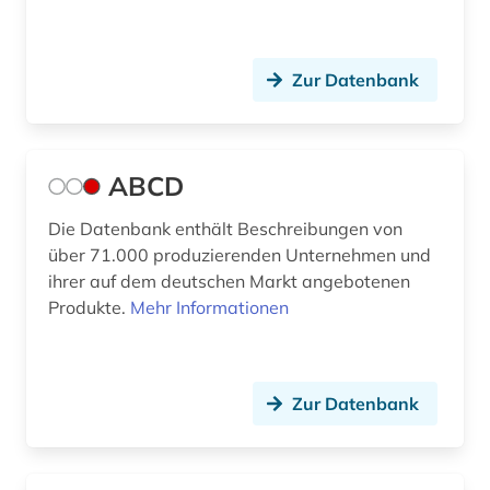
berufliche weiterbildung (1)
Zur Datenbank
berufsanfang (1)
berufung professur (2)
berühmte persönlichkeit (4)
ABCD
beschaffung (2)
Die Datenbank enthält Beschreibungen von
über 71.000 produzierenden Unternehmen und
besoldungsrecht (1)
ihrer auf dem deutschen Markt angebotenen
bestand (4)
Produkte.
Mehr Informationen
bestandserhalt (1)
bestandserhaltung (1)
Zur Datenbank
bestandsverzeichnis (2)
bestatter (1)