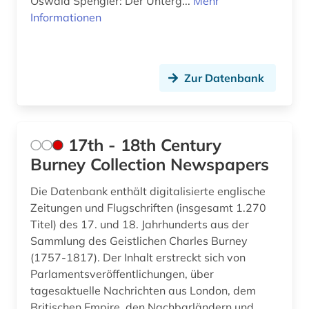
aphorismus (1)
Oswald Spengler: Der Unterg...
Mehr
Portugal (12)
Informationen
arabisch (11)
Rheinland-Pfalz (16)
arabische literatur (2)
Roemisches Reich (2)
Zur Datenbank
arabische philosophie (1)
Rumänien (12)
arabische staaten (1)
Russland, Sowjetunion (57)
17th - 18th Century
arabische welt (1)
Saarland (10)
Burney Collection Newspapers
arabisches sprachgebiet (1)
Sachsen (19)
Die Datenbank enthält digitalisierte englische
arabistik (4)
Sachsen-Anhalt (9)
Zeitungen und Flugschriften (insgesamt 1.270
Titel) des 17. und 18. Jahrhunderts aus der
arbeit (7)
Schleswig-Holstein (7)
Sammlung des Geistlichen Charles Burney
arbeitnehmerschutz <gesundheitsschutz> (1)
Schweden (24)
(1757-1817). Der Inhalt erstreckt sich von
Parlamentsveröffentlichungen, über
arbeitslosigkeit (1)
Schweiz (70)
tagesaktuelle Nachrichten aus London, dem
Britischen Empire, den Nachbarländern und