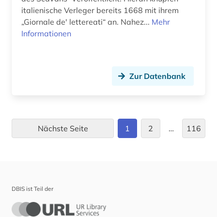
italienische Verleger bereits 1668 mit ihrem
biographie 1815-2005 (1)
„Giornale de' lettereati“ an. Nahez...
Mehr
Informationen
biographien (3)
biographische nachschlagewerke (1)
biographistik (1)
Zur Datenbank
biologie (10)
biomedical (1)
Nächste Seite
1
2
…
116
biotechnologie (2)
biowissenschaften (5)
blexen (1)
DBIS ist Teil der
blog (2)
blogportal (1)