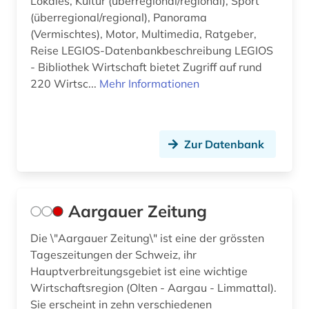
Lokales, Kultur (überregional/regional), Sport
(überregional/regional), Panorama
behörde (23)
(Vermischtes), Motor, Multimedia, Ratgeber,
behörden (2)
Reise LEGIOS-Datenbankbeschreibung LEGIOS
- Bibliothek Wirtschaft bietet Zugriff auf rund
bekanntmachungen (1)
220 Wirtsc...
Mehr Informationen
belarus (2)
belarussen (1)
Zur Datenbank
belarussisch (1)
belfast (1)
Aargauer Zeitung
belgien (16)
Die \"Aargauer Zeitung\" ist eine der grössten
belgienforschung (1)
Tageszeitungen der Schweiz, ihr
Hauptverbreitungsgebiet ist eine wichtige
belletristik (2)
Wirtschaftsregion (Olten - Aargau - Limmattal).
benelux (1)
Sie erscheint in zehn verschiedenen