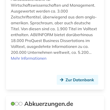
bibliothek der hansestadt lübeck (1)
Wirtschaftswissenschaften und Management.
Ausgewertet werden ca. 3.000
bibliotheken (3)
Zeitschriftentitel, überwiegend aus dem anglo-
bibliotheksbenutzung (1)
amerikan. Sprachraum, aber auch deutsche
Titel. Von diesen sind ca. 1.900 Titel im Volltext
bibliotheksbestand (2)
enthalten. ABI/INFORM bietet darüberhinaus
18.000 ProQuest Business Dissertations im
bibliothekskatalog (2)
Volltext, ausgedehnte Informationen zu ca.
bibliothekskatalog plus (1)
200.000 Unternehmen weltweit, ca. 5.200...
Mehr Informationen
bibliothekskataloge (1)
bibliotheksmaterial (1)
Zur Datenbank
bibliotheksservice-zentrum baden-
württemberg (1)
bibliothekswesen (1)
Abkuerzungen.de
bibliothekswissenschaft (2)