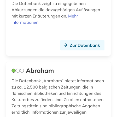
Die Datenbank zeigt zu eingegebenen
bibliothèque royale albert i. (2)
Abkürzungen die dazugehörigen Auflösungen
mit kurzen Erläuterungen an.
Mehr
bilanz (1)
Informationen
bild (7)
bild motiv (1)
Zur Datenbank
bildarchiv (3)
bildbearbeitung (2)
Abraham
bilddatenbank (17)
Die Datenbank „Abraham“ bietet Informationen
bildende kunst (1)
zu ca. 12.500 belgischen Zeitungen, die in
bilder (1)
flämischen Bibliotheken und Einrichtungen des
Kulturerbes zu finden sind. Zu allen enthaltenen
bildliche darstellung (1)
Zeitungstiteln sind bibliographische Angaben
erhältlich, Informationen zur jeweiligen
bildnis (4)