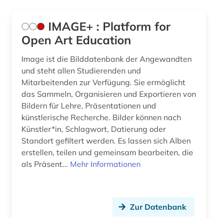
alte landesschule korbach (1)
Deutschland (296)
IMAGE+ : Platform for
altenhilfe (1)
Deutschland (DDR) (10)
Open Art Education
alter (1)
Estland (13)
Image ist die Bilddatenbank der Angewandten
und steht allen Studierenden und
alternativbewegung (1)
Europa (53)
Mitarbeitenden zur Verfügung. Sie ermöglicht
das Sammeln, Organisieren und Exportieren von
altertum (3)
Finnland (16)
Bildern für Lehre, Präsentationen und
altertumswissenschaft (4)
Frankreich (52)
künstlerische Recherche. Bilder können nach
Künstler*in, Schlagwort, Datierung oder
altes buch (9)
GUS (6)
Standort gefiltert werden. Es lassen sich Alben
erstellen, teilen und gemeinsam bearbeiten, die
altokzitanisch (1)
Griechenland (2)
als Präsent...
Mehr Informationen
alttürkisch (1)
Griechenland (Altertum) (1)
amerika (10)
Großbritannien (83)
Zur Datenbank
amerikanisches englisch (4)
Hamburg (12)