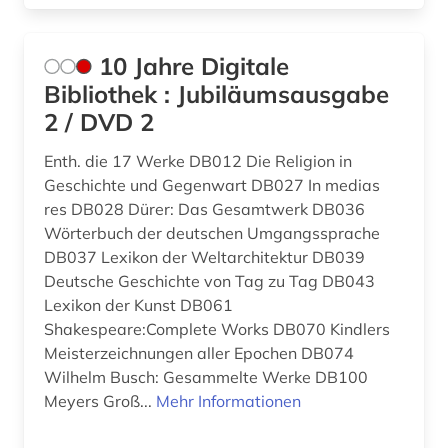
amtssprachen (1)
Liechtenstein (5)
10 Jahre Digitale
amtsträger (1)
Litauen (9)
Bibliothek : Jubiläumsausgabe
2 / DVD 2
angewandte wissenschaft (1)
Luxemburg (6)
angewandte wissenschaften (1)
Makedonien (7)
Enth. die 17 Werke DB012 Die Religion in
Geschichte und Gegenwart DB027 In medias
anglistik (3)
Mecklenburg-Vorpommern (16)
res DB028 Dürer: Das Gesamtwerk DB036
Wörterbuch der deutschen Umgangssprache
anglo-amerikanische beziehungen (1)
Mittelamerika (22)
DB037 Lexikon der Weltarchitektur DB039
Deutsche Geschichte von Tag zu Tag DB043
anhörung (1)
Moldawien (6)
Lexikon der Kunst DB061
anlagenbau (1)
Monaco (1)
Shakespeare:Complete Works DB070 Kindlers
Meisterzeichnungen aller Epochen DB074
anleitung (1)
Montenegro (7)
Wilhelm Busch: Gesammelte Werke DB100
Meyers Groß...
Mehr Informationen
anpassung (1)
Niederlande (26)
antarktis (1)
Niedersachsen (32)