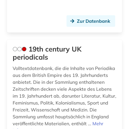
atmosphäre (1)
auckland (2)
Zur Datenbank
audiodatei (2)
audiothek (1)
19th century UK
audiovisuelle medien (5)
periodicals
audiovisuelles material (2)
Volltextdatenbank, die die Inhalte von Periodika
aufklärung (2)
aus dem British Empire des 19. Jahrhunderts
anbietet. Die in der Sammlung enthaltenen
aufsatz (2)
Zeitschriften decken viele Aspekte des Lebens
im 19. Jahrhundert ab, darunter Literatur, Kultur,
aufsatzdatenbank (2)
Feminismus, Politik, Kolonialismus, Sport und
Freizeit, Wissenschaft und Medizin. Die
auktionskatalog (1)
Sammlung umfasst hauptsächlich in England
auktionspreis (1)
veröffentlichte Materialien, enthält ...
Mehr