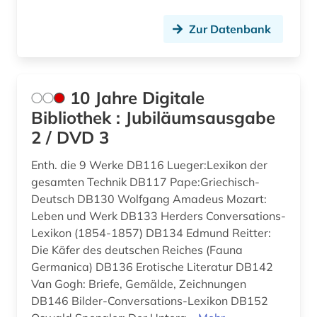
anthologie (3)
Nordamerika (14)
Zur Datenbank
anthropogene klimaänderung (1)
Nordrhein-Westfalen (24)
anthropologie (2)
Norwegen (11)
10 Jahre Digitale
Bibliothek : Jubiläumsausgabe
antifaschismus (1)
Oesterreich (82)
2 / DVD 3
antiheld (1)
Osmanisches Reich (3)
Enth. die 9 Werke DB116 Lueger:Lexikon der
antike (4)
Ostasien (21)
gesamten Technik DB117 Pape:Griechisch-
Deutsch DB130 Wolfgang Amadeus Mozart:
antike religionen (1)
Osteuropa (40)
Leben und Werk DB133 Herders Conversations-
antiquariat (12)
Ostmitteleuropa (7)
Lexikon (1854-1857) DB134 Edmund Reitter:
Die Käfer des deutschen Reiches (Fauna
antisemitismus (2)
Palaestina (3)
Germanica) DB136 Erotische Literatur DB142
Van Gogh: Briefe, Gemälde, Zeichnungen
anzeiger (1)
Polen (18)
DB146 Bilder-Conversations-Lexikon DB152