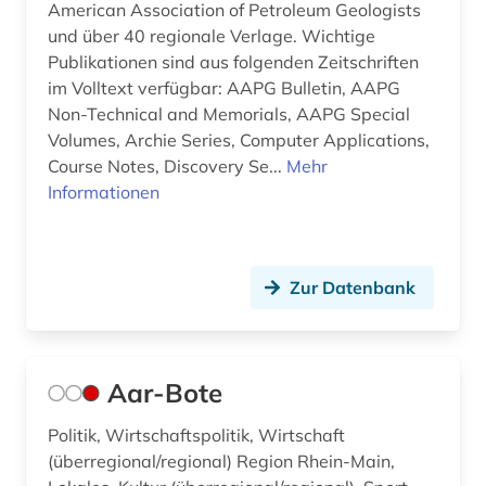
American Association of Petroleum Geologists
bayerisch-schwaben (2)
und über 40 regionale Verlage. Wichtige
Publikationen sind aus folgenden Zeitschriften
bayerische staatsbibliothek (6)
im Volltext verfügbar: AAPG Bulletin, AAPG
Non-Technical and Memorials, AAPG Special
bayerische staatsbibliothek münchen (1)
Volumes, Archie Series, Computer Applications,
bayern (14)
Course Notes, Discovery Se...
Mehr
Informationen
beamtenrecht (1)
beamter (1)
Zur Datenbank
bedeutung (1)
begräbnisstätte (1)
beherbergungsgewerbe tourismus
Aar-Bote
volkswirtschaft tourismus gaststättengewerbe
hotelgewerbe kulturkontakt reisen tourismus (1)
Politik, Wirtschaftspolitik, Wirtschaft
(überregional/regional) Region Rhein-Main,
behindertenarbeit (1)