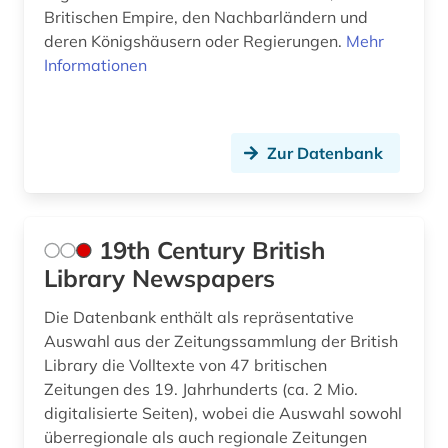
archivalien (2)
Tuerkei (12)
Britischen Empire, den Nachbarländern und
deren Königshäusern oder Regierungen.
Mehr
archive (2)
USA (89)
Informationen
archivierung (2)
Ukraine (17)
archivwesen (1)
Ungarn (21)
Zur Datenbank
archäologie (2)
Vatikanstadt (2)
argentinien (2)
Zypern (1)
19th Century British
arktis (1)
Library Newspapers
armeezeitungen (1)
Die Datenbank enthält als repräsentative
armenien (west) (1)
Auswahl aus der Zeitungssammlung der British
Library die Volltexte von 47 britischen
artik (1)
Zeitungen des 19. Jahrhunderts (ca. 2 Mio.
digitalisierte Seiten), wobei die Auswahl sowohl
artikel (1)
überregionale als auch regionale Zeitungen