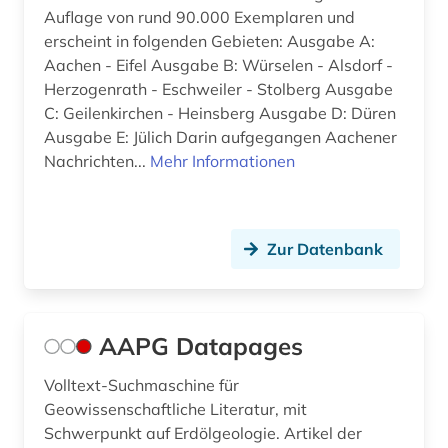
Auflage von rund 90.000 Exemplaren und
baltistik (1)
erscheint in folgenden Gebieten: Ausgabe A:
Aachen - Eifel Ausgabe B: Würselen - Alsdorf -
bamberg (3)
Herzogenrath - Eschweiler - Stolberg Ausgabe
bangkok (1)
C: Geilenkirchen - Heinsberg Ausgabe D: Düren
Ausgabe E: Jülich Darin aufgegangen Aachener
bangladesch (2)
Nachrichten...
Mehr Informationen
bankarchiv (1)
bankenstatistik (1)
Zur Datenbank
barcelona (2)
barock (1)
AAPG Datapages
barßel (1)
Volltext-Suchmaschine für
basel (3)
Geowissenschaftliche Literatur, mit
Schwerpunkt auf Erdölgeologie. Artikel der
bauwesen (1)