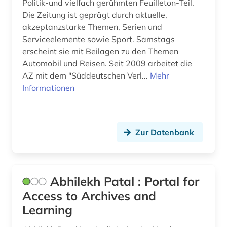
Politik-und vielfach gerühmten Feuilleton-Teil.
Die Zeitung ist geprägt durch aktuelle,
bezugsquelle (1)
akzeptanzstarke Themen, Serien und
Serviceelemente sowie Sport. Samstags
bhutan (1)
erscheint sie mit Beilagen zu den Themen
bibiografie 1472-1700 (1)
Automobil und Reisen. Seit 2009 arbeitet die
AZ mit dem "Süddeutschen Verl...
Mehr
bibliografie (113)
Informationen
bibliografie 1470-1960 (1)
bibliografie 1896-1944 (1)
Zur Datenbank
bibliographie (157)
bibliographie 1400-1999 (1)
Abhilekh Patal : Portal for
bibliographie 1470-1960 (1)
Access to Archives and
bibliographie 1700-1900 (1)
Learning