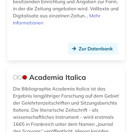
besitzenden Einrichtung und Angaben zur Form,
bildsammlung (1)
in der die Zeitung angeboten wird. Volltexte und
Digitalisate aus einzelnen Zeitun...
Mehr
bildung (14)
Informationen
bildungsangebot (1)
bildungsarbeit (1)
Zur Datenbank
bildungsforschung (1)
bildwissenschaft (2)
Academia Italica
bildwörterbuch (2)
Die Bibliographie Academia Italica ist das
biografie (55)
Ergebnis langjähriger Forschung auf dem Gebiet
der Gelehrtenzeitschriften und Sitzungsberichte
biografie anfänge-1970 (1)
Italiens. Die literarische Zeitschrift - als
wissenschaftliches Instrument - wird erstmals
biographie (56)
1665 in Frankreich unter dem Namen „Journal
biographie 1815-1950 (1)
des Scavans“ veröffentlicht. Hieran knüpfen