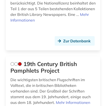
artikelsuche (3)
berücksichtigt. Die Nationallizenz beinhaltet den
Teil 1 der aus 5 Teilen bestehenden Kollektionen
asch (1)
der British Library Newspapers. Eine ...
Mehr
Informationen
asean (1)
asien (6)
asienforschung (2)
Zur Datenbank
asienkunde (1)
astronomie (1)
19th Century British
Pamphlets Project
astronomy and astrophysics (1)
Die wichtigsten britischen Flugschriften im
asylpaket (1)
Volltext, die in britischen Bibliotheken
asylrecht (1)
vorhanden sind. Der Großteil der Schriften
stammt aus dem 19. Jahrhundert, einige auch
atlas (5)
aus dem 18. Jahrhundert.
Mehr Informationen