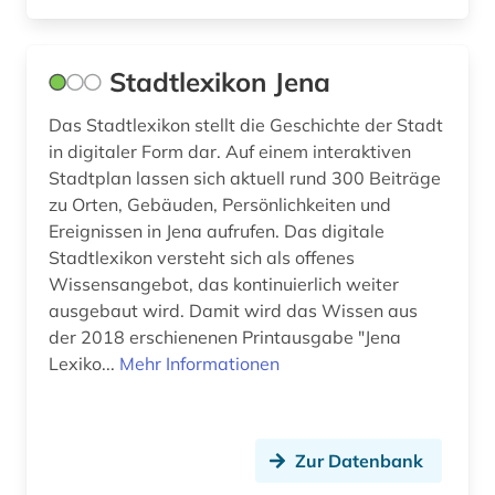
amerikanisches judentum (1)
Hessen (28)
Stadtlexikon Jena
amerikanistik (1)
Irland (16)
Das Stadtlexikon stellt die Geschichte der Stadt
amsterdam (1)
Island (5)
in digitaler Form dar. Auf einem interaktiven
amt (1)
Israel (19)
Stadtplan lassen sich aktuell rund 300 Beiträge
zu Orten, Gebäuden, Persönlichkeiten und
amtliche informationen (1)
Italien (38)
Ereignissen in Jena aufrufen. Das digitale
Stadtlexikon versteht sich als offenes
amtliche publikation (1)
Japan (11)
Wissensangebot, das kontinuierlich weiter
amtliche statistik (1)
Jugoslawien (7)
ausgebaut wird. Damit wird das Wissen aus
der 2018 erschienenen Printausgabe "Jena
amtliche veröffentlichung (1)
Kanada (25)
Lexiko...
Mehr Informationen
amtsblatt (3)
Korea (7)
amtsdrucksache (2)
Kroatien (18)
Zur Datenbank
amtsgericht (1)
Lettland (9)