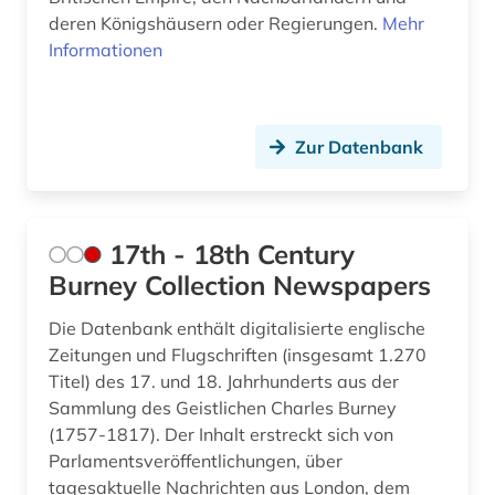
arbeitsmarkt (2)
Serbien (13)
deren Königshäusern oder Regierungen.
Mehr
arbeitsmedizin (1)
Informationen
Skandinavien (4)
arbeitsrecht (3)
Slowakei (10)
arbeitsschutz (2)
Slowenien (11)
Zur Datenbank
arbeitssicherheit (1)
Spanien (34)
arbeitssicherheitsrecht (1)
Suedamerika (37)
17th - 18th Century
arbeitssoziologie (1)
Suedasien (8)
Burney Collection Newspapers
architektur (5)
Suedostasien (18)
Die Datenbank enthält digitalisierte englische
Zeitungen und Flugschriften (insgesamt 1.270
architekturgeschichte (1)
Suedosteuropa (22)
Titel) des 17. und 18. Jahrhunderts aus der
Sammlung des Geistlichen Charles Burney
archiv (37)
Thueringen (11)
(1757-1817). Der Inhalt erstreckt sich von
archiv der new york times (1)
Tschechische Republik (14)
Parlamentsveröffentlichungen, über
tagesaktuelle Nachrichten aus London, dem