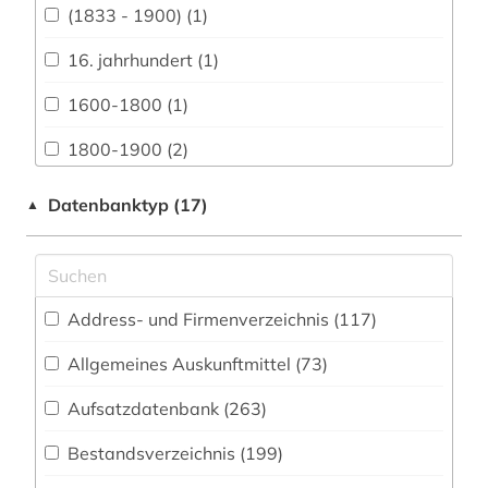
Vermessungswesen (79)
(1833 - 1900) (1)
Biologie, Biotechnologie (98)
16. jahrhundert (1)
Buch- und Bibliothekswesen,
1600-1800 (1)
Informationswissenschaft (120)
1800-1900 (2)
Chemie und Pharmazie (76)
1850 (1)
Datenbanktyp (17)
▲
Elektrotechnik, Elektronik, Nachrichtentechnik
(56)
19. jahrhundert (2)
Energietechnik (56)
aachen (2)
Ethnologie (74)
Address- und Firmenverzeichnis (117
)
aargau (1)
Geographie (117)
Allgemeines Auskunftmittel (73
)
abbreviation (1)
Aufsatzdatenbank (263
Geowissenschaften (56)
)
abendzeitung (münchen) (1)
Germanistik. Niederlandistik. Skandinavistik
Bestandsverzeichnis (199
)
abkürzung (11)
(171)