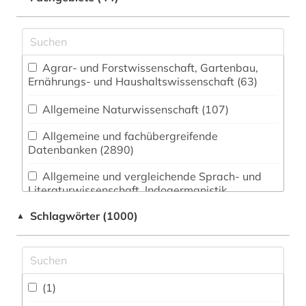
Agrar- und Forstwissenschaft, Gartenbau,
Ernährungs- und Haushaltswissenschaft (63)
Allgemeine Naturwissenschaft (107)
Allgemeine und fachübergreifende
Datenbanken (2890)
Allgemeine und vergleichende Sprach- und
Literaturwissenschaft. Indogermanistik.
Außereuropäische Sprachen und Literaturen
Schlagwörter (1000)
▲
(172)
Anglistik. Amerikanistik (212)
Archäologie (38)
(1)
Architektur, Bauingenieur- und