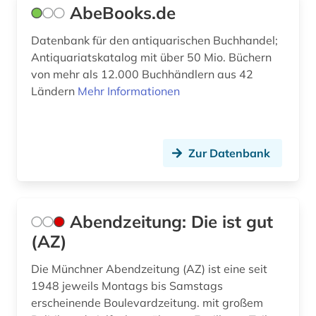
AbeBooks.de
betriebsdaten (1)
Datenbank für den antiquarischen Buchhandel;
betriebsrat (1)
Antiquariatskatalog mit über 50 Mio. Büchern
von mehr als 12.000 Buchhändlern aus 42
betriebsschutz (1)
Ländern
Mehr Informationen
betriebssystem (1)
betriebsverfassungsrecht (1)
Zur Datenbank
betriebswirtschaft (3)
betriebswirtschaftslehre (2)
Abendzeitung: Die ist gut
bevölkerung (2)
(AZ)
bevölkerungsentwicklung (1)
Die Münchner Abendzeitung (AZ) ist eine seit
1948 jeweils Montags bis Samstags
bewusstsein (1)
erscheinende Boulevardzeitung. mit großem
bezeichnungslehre (1)