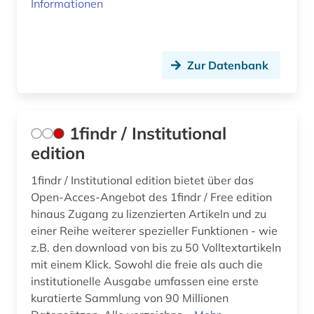
Informationen
ausbildungsberuf (1)
ausbildungsförderung (1)
Zur Datenbank
ausfalleffekt (1)
ausland (3)
auslandsaufenthalt (1)
1findr / Institutional
edition
ausleihe (1)
1findr / Institutional edition bietet über das
ausschreibung (2)
Open-Acces-Angebot des 1findr / Free edition
aussenwirtschaft (1)
hinaus Zugang zu lizenzierten Artikeln und zu
einer Reihe weiterer spezieller Funktionen - wie
aussprache (1)
z.B. den download von bis zu 50 Volltextartikeln
mit einem Klick. Sowohl die freie als auch die
ausstellung (1)
institutionelle Ausgabe umfassen eine erste
kuratierte Sammlung von 90 Millionen
australien (5)