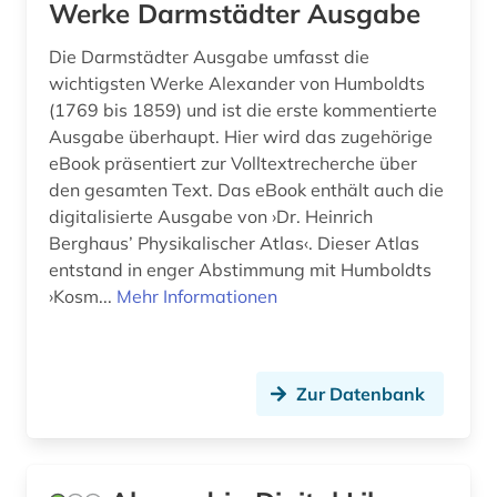
Werke Darmstädter Ausgabe
dritte welt (1)
Die Darmstädter Ausgabe umfasst die
druckgrafik (1)
wichtigsten Werke Alexander von Humboldts
(1769 bis 1859) und ist die erste kommentierte
druckgraphik (1)
Ausgabe überhaupt. Hier wird das zugehörige
eBook präsentiert zur Volltextrecherche über
druckschrift (1)
den gesamten Text. Das eBook enthält auch die
drucktechnik (1)
digitalisierte Ausgabe von ›Dr. Heinrich
Berghaus’ Physikalischer Atlas‹. Dieser Atlas
dänemark (2)
entstand in enger Abstimmung mit Humboldts
›Kosm...
Mehr Informationen
e-learning (1)
edition (1)
einführung (1)
Zur Datenbank
einreise (1)
einwanderung (2)