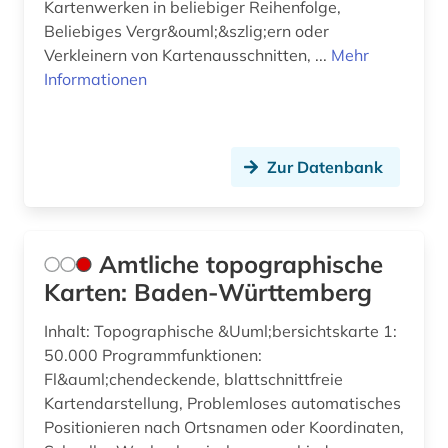
film (2)
Kartenwerken in beliebiger Reihenfolge,
Beliebiges Vergr&ouml;&szlig;ern oder
finanzkrise (1)
Verkleinern von Kartenausschnitten, ...
Mehr
Informationen
finanzpolitik (2)
flagge (1)
florenz (1)
Zur Datenbank
flucht (1)
fluchtbewegungen (1)
Amtliche topographische
Karten: Baden-Württemberg
flugbild (1)
flurnamen (1)
Inhalt: Topographische &Uuml;bersichtskarte 1:
50.000 Programmfunktionen:
fontane, theodor | schriftsteller; übersetzer;
Fl&auml;chendeckende, blattschnittfreie
schriftsteller; kabarettist; journalist; kritiker;
Kartendarstellung, Problemloses automatisches
theaterkritiker; kriegsberichterstatter; apotheker;
Positionieren nach Ortsnamen oder Koordinaten,
librettist; historiker; romancier (1)