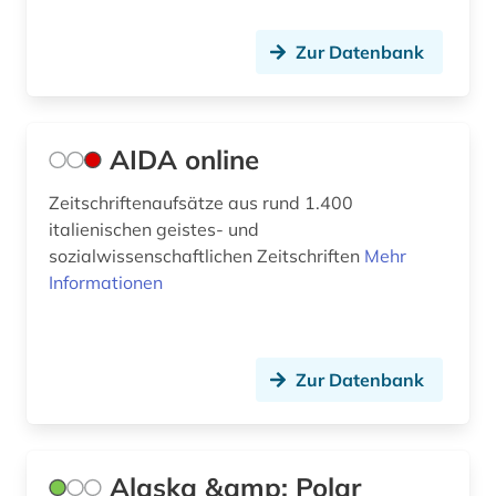
braunkohle (1)
Zur Datenbank
bremen (2)
brief (3)
AIDA online
buchbestand (1)
Zeitschriftenaufsätze aus rund 1.400
buchenwald (1)
italienischen geistes- und
sozialwissenschaftlichen Zeitschriften
Mehr
building information modeling (1)
Informationen
bulgarien (1)
business (1)
Zur Datenbank
byzantinistik (1)
byzanz (1)
Alaska &amp; Polar
böhmen (1)