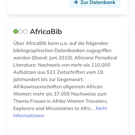
Zur Datenbank
biografie (5)
Serbien (2)
biographie (2)
Skandinavien (1)
AfricaBib
biologie (3)
Slowakei (4)
Über AfricaBib kann u.a. auf die folgenden
biosphärenreservat rhön (1)
Slowenien (3)
bibliographischen Datenbanken zugegriffen
werden (Stand: Juni 2010): Africana Periodical
biotechnologie (1)
Spanien (3)
Literature: Nachweis von mehr als 110.000
blog (1)
Suedamerika (10)
Aufsätzen aus 521 Zeitschriften vom 19.
Jahrhundert bis zur Gegenwart;
boden (1)
Suedasien (1)
Afrikawissenschaften allgemein African
Women: mehr als 37.000 Nachweise zum
bodenanalyse (1)
Suedostasien (4)
Thema Frauen in Afrika Women Travelers,
bodenkunde (4)
Explorers and Missionaries to Afric...
Suedosteuropa (5)
Mehr
Informationen
bodennutzung (1)
Thueringen (1)
bodenpolitik (1)
Tschechische Republik (4)