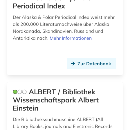
Periodical Index
bündnerromanisch (1)
Der Alaska & Polar Periodical Index weist mehr
bürgerkrieg libanon (1)
als 200.000 Literaturnachweise über Alaska,
Nordkanada, Skandinavien, Russland und
bürgerrechtsbewegung (1)
Antarktika nach.
Mehr Informationen
canada (1)
cd-rom (2)
Zur Datenbank
chaussee (1)
chemie (24)
ALBERT / Bibliothek
china (2)
Wissenschaftspark Albert
christliche literatur (1)
Einstein
chronik (1)
Die Bibliothekssuchmaschine ALBERT (All
Library Books, journals and Electronic Records