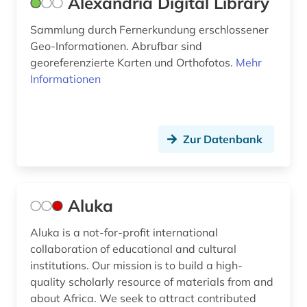
Alexandria Digital Library
eis (1)
Sammlung durch Fernerkundung erschlossener
Geo-Informationen. Abrufbar sind
ejournals (1)
georeferenzierte Karten und Orthofotos.
Mehr
elektronische bibliothek (4)
Informationen
elektronische ressource (1)
elektronische zeitschrift (7)
Zur Datenbank
elektronisches buch (25)
endogene dynamik (1)
Aluka
energiebewusstes bauen (1)
Aluka is a not-for-profit international
energiepolitik (1)
collaboration of educational and cultural
institutions. Our mission is to build a high-
energieressourcen und -politik (1)
quality scholarly resource of materials from and
about Africa. We seek to attract contributed
england (2)