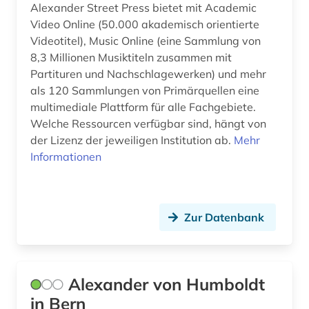
denkmalpflege (3)
Alexander Street Press bietet mit Academic
Video Online (50.000 akademisch orientierte
deponie (1)
Videotitel), Music Online (eine Sammlung von
8,3 Millionen Musiktiteln zusammen mit
design (3)
Partituren und Nachschlagewerken) und mehr
deutsch-deutsche grenze (2)
als 120 Sammlungen von Primärquellen eine
multimediale Plattform für alle Fachgebiete.
deutsche kolonialgesellschaft (1)
Welche Ressourcen verfügbar sind, hängt von
der Lizenz der jeweiligen Institution ab.
Mehr
deutscher alpenverein (1)
Informationen
deutschland (36)
deutschland (bundesrepublik). statistisches
bundesamt (1)
Zur Datenbank
deutschland (ddr) (1)
deutschland. finanzministerium (1)
Alexander von Humboldt
deutschsprachige gemeinschaft (1)
in Bern