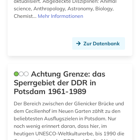
aktualisiert. Abgedeckte Disziplinen: Animal
bauschaden (1)
Korea (1)
science, Anthropology, Astronomy, Biology,
Chemist...
Mehr Informationen
baustoff (2)
Kroatien (2)
bautechnik (2)
Lettland (3)
Zur Datenbank
bauwerk (1)
Liechtenstein (1)
bauwesen (3)
Litauen (4)
bauwirtschaft (2)
Luxemburg (1)
Achtung Grenze: das
Sperrgebiet der DDR in
bayern (15)
Makedonien (2)
Potsdam 1961-1989
behörden (1)
Mecklenburg-Vorpommern (2)
Der Bereich zwischen der Glienicker Brücke und
belgien (1)
Mittelamerika (7)
dem Cecilienhof im Neuen Garten zählt zu den
beliebtesten Ausflugszielen in Potsdam. Nur
bergbau (4)
Moldawien (3)
noch wenig erinnert daran, dass hier, im
heutigen UNESCO-Weltkulturerbe, bis 1990 die
berlin (5)
Montenegro (2)