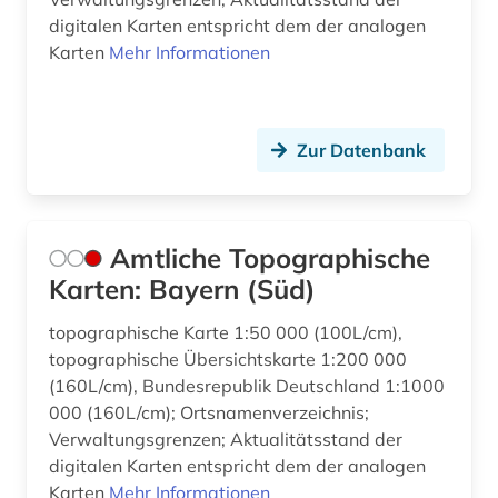
digitalen Karten entspricht dem der analogen
frankreich (1)
Karten
Mehr Informationen
franziszeische landesaufnahme (1)
franziszeischer kataster (1)
Zur Datenbank
frau (1)
frauenforschung (2)
Amtliche Topographische
freie deutsche jugend (1)
Karten: Bayern (Süd)
freie plattform (1)
topographische Karte 1:50 000 (100L/cm),
freistaat (1)
topographische Übersichtskarte 1:200 000
(160L/cm), Bundesrepublik Deutschland 1:1000
freizeit (2)
000 (160L/cm); Ortsnamenverzeichnis;
fremdenverkehr (1)
Verwaltungsgrenzen; Aktualitätsstand der
digitalen Karten entspricht dem der analogen
friedenserziehung (1)
Karten
Mehr Informationen