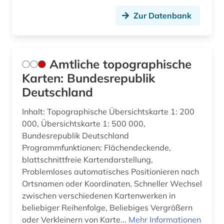
gemeinde (1)
Zur Datenbank
gender (1)
generative ki (1)
Amtliche topographische
genetische ressourcen (1)
Karten: Bundesrepublik
Deutschland
genf (1)
Inhalt: Topographische Übersichtskarte 1: 200
gentechnik (1)
000, Übersichtskarte 1: 500 000,
Bundesrepublik Deutschland
geobasisdaten (1)
Programmfunktionen: Flächendeckende,
geochemie (2)
blattschnittfreie Kartendarstellung,
Problemloses automatisches Positionieren nach
geodaten (3)
Ortsnamen oder Koordinaten, Schneller Wechsel
zwischen verschiedenen Kartenwerken in
geodienst (2)
beliebiger Reihenfolge, Beliebiges Vergrößern
geodynamik (1)
oder Verkleinern von Karte...
Mehr Informationen