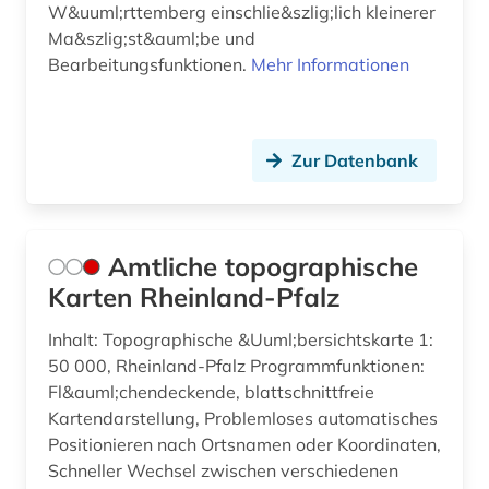
W&uuml;rttemberg einschlie&szlig;lich kleinerer
Ma&szlig;st&auml;be und
exogene dynamik (1)
Bearbeitungsfunktionen.
Mehr Informationen
expedition (1)
fachdidaktik (1)
Zur Datenbank
fachinformationsdienst (1)
fachportal (1)
Amtliche topographische
feminismus (1)
Karten Rheinland-Pfalz
fernerkundung (5)
Inhalt: Topographische &Uuml;bersichtskarte 1:
feststoffkunde (1)
50 000, Rheinland-Pfalz Programmfunktionen:
Fl&auml;chendeckende, blattschnittfreie
fid asien (1)
Kartendarstellung, Problemloses automatisches
Positionieren nach Ortsnamen oder Koordinaten,
fid sozial- und kulturanthropologie (1)
Schneller Wechsel zwischen verschiedenen