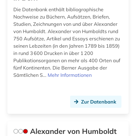
devisen (1)
Die Datenbank enthält bibliographische
Nachweise zu Büchern, Aufsätzen, Briefen,
digitale karte (4)
Studien, Zeichnungen von und über Alexander
von Humboldt. Alexander von Humboldts rund
digitale landschaftsmodelle (1)
750 Aufsätze, Artikel und Essays erschienen zu
digitalisat (1)
seinen Lebzeiten (in den Jahren 1789 bis 1859)
in rund 3 600 Drucken in über 1 200
digitalisierung (1)
Publikationsorganen an mehr als 400 Orten auf
fünf Kontinenten. Die Berner Ausgabe der
discovery service (1)
Sämtlichen S...
Mehr Informationen
discovery system (1)
dissertation (2)
Zur Datenbank
dokumentenserver (3)
dorf (1)
Alexander von Humboldt
dreidimensionale rekonstruktion (1)