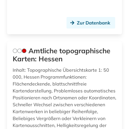
geodäsie (3)
geogener faktor (1)
Zur Datenbank
geografie (24)
geografieunterricht (1)
Amtliche topographische
geografischer name (1)
Karten: Hessen
geographie (21)
Inhalt: Topographische Übersichtskarte 1: 50
000, Hessen Programmfunktionen:
geographie bibliographie (1)
Flächendeckende, blattschnittfreie
Kartendarstellung, Problemloses automatisches
geographische daten (1)
Positionieren nach Ortsnamen oder Koordinaten,
geographische informationssysteme (2)
Schneller Wechsel zwischen verschiedenen
Kartenwerken in beliebiger Reihenfolge,
geographische zentralbibliothek (1)
Beliebiges Vergrößern oder Verkleinern von
Kartenausschnitten, Helligkeitsregelung der
geographischer name (5)