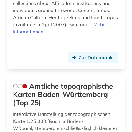
collections about Africa from institutions and
entdecker (1)
individuals around the world. Content areas:
African Cultural Heritage Sites and Landscapes
entdeckungsreise (1)
(available in April 2007) Two- and...
Mehr
Informationen
entwicklungsforschung (1)
entwicklungshilfe (3)
Zur Datenbank
entwicklungsländer (6)
entwicklungspolitik (5)
entwicklungstheorie (1)
Amtliche topographische
Karten Baden-Württemberg
entwicklungszusammenarbeit (3)
(Top 25)
entwicklungsökonomie (1)
Interaktive Darstellung der topographischen
enzyklopädie (6)
Karte 1:25 000 f&uuml;r Baden-
W&uuml;rttemberg einschlie&szlig;lich kleinerer
erde (4)