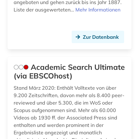
angeboten und gehen zurück bis ins Jahr 1887.
außenpolitik (1)
Griechenland (3)
Liste der ausgewerteten...
Mehr Informationen
baden-württemberg (9)
Großbritannien (11)
baltikum (1)
Hamburg (1)
Zur Datenbank
bamberg kreis (1)
Hessen (4)
bangladesch (1)
Irland (1)
Academic Search Ultimate
bauen (1)
Island (2)
(via EBSCOhost)
bauen im bestand (1)
Israel (1)
Stand März 2020: Enthält Volltexte von über
bauforschung (2)
Italien (3)
9.200 Zeitschriften, davon mehr als 8.400 peer-
reviewed und über 5.300, die im WoS oder
baukonstruktion (2)
Japan (2)
Scopus aufgenommen sind. Mehr als 60.000
Videos ab 1930 ff. der Associated Press sind
bauphysik (1)
Jugoslawien (2)
enthalten und werden prominent in der
Ergebnisliste angezeigt und monatlich
baurecht (3)
Kanada (5)