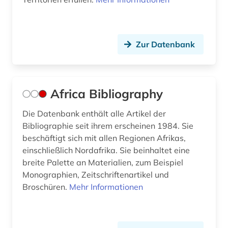
bibliotheksbestand (1)
Portugal (1)
bibliothekskatalog plus (1)
Rheinland-Pfalz (5)
Zur Datenbank
biblische archäologie (1)
Roemisches Reich (1)
bildarchiv (1)
Rumänien (3)
Africa Bibliography
bilddatenbank (2)
Russland, Sowjetunion (6)
Die Datenbank enthält alle Artikel der
bildliche darstellung (1)
Saarland (6)
Bibliographie seit ihrem erscheinen 1984. Sie
beschäftigt sich mit allen Regionen Afrikas,
bildung (1)
Sachsen (5)
einschließlich Nordafrika. Sie beinhaltet eine
bildungstheorie (1)
Sachsen-Anhalt (1)
breite Palette an Materialien, zum Beispiel
Monographien, Zeitschriftenartikel und
binnengewässer (1)
Schleswig-Holstein (1)
Broschüren.
Mehr Informationen
biodiversität (2)
Schweden (5)
biogeographie (2)
Schweiz (10)