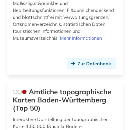
Ma&szlig;st&auml;be und
Bearbeitungsfunktionen. Fl&auml;chendeckend
ereignis (1)
und blattschnittfrei mit Verwaltungsgrenzen,
erich (1)
Ortsnamenverzeichnis, statistischen Daten,
touristischen Informationen und
ernährung (2)
Museumsverzeichnis.
Mehr Informationen
erwärmung &lt;meteorologie&gt; (1)
erziehungswissenschaft (1)
Zur Datenbank
eth zürich (1)
ethnologe (1)
Amtliche topographische
ethnologie (4)
Karten Baden-Württemberg
etymologie (1)
(Top 50)
europa (6)
Interaktive Darstellung der topographischen
Karte 1:50 000 f&uuml;r Baden-
europäische union (4)