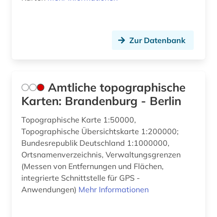
frühes christentum (1)
förderpreis für deutsche wissenschaftler im g.
Zur Datenbank
w. leibniz-programm (1)
führer (1)
galloromanistik (2)
Amtliche topographische
Karten: Brandenburg - Berlin
gauß, carl friedrich | mathematiker; geodät;
astronom; physiker (1)
Topographische Karte 1:50000,
gb-außenpolitik (1)
Topographische Übersichtskarte 1:200000;
Bundesrepublik Deutschland 1:1000000,
gebäude (3)
Ortsnamenverzeichnis, Verwaltungsgrenzen
(Messen von Entfernungen und Flächen,
gedenktag (1)
integrierte Schnittstelle für GPS -
Anwendungen)
Mehr Informationen
geisteswissenschaft (1)
geisteswissenschaften (26)