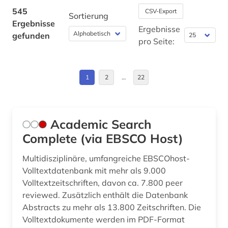
atmosphäre (1)
Bulgarien (2)
545
CSV-Export
Sortierung
Ergebnisse
atomare bedrohung (1)
Byzantinisches Reich (3)
Ergebnisse
gefunden
pro Seite:
aufklärung (1)
China (2)
aufsatz (1)
Daenemark (3)
1
2
…
22
aufsatzsammlung (1)
Deutschland (69)
auslandsschulden (2)
Deutschland (DDR) (3)
Academic Search
ausländer (1)
Estland (3)
Complete (via EBSCO Host)
ausrüstung (1)
Europa (12)
Multidisziplinäre, umfangreiche EBSCOhost-
Volltextdatenbank mit mehr als 9.000
ausstellung (1)
Finnland (2)
Volltextzeitschriften, davon ca. 7.800 peer
reviewed. Zusätzlich enthält die Datenbank
auswanderung (1)
Frankreich (4)
Abstracts zu mehr als 13.800 Zeitschriften. Die
authentizität (1)
GUS (2)
Volltextdokumente werden im PDF-Format