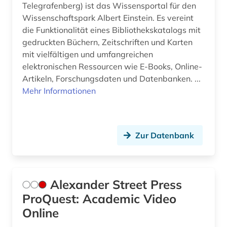
commonwealth (2)
Telegrafenberg) ist das Wissensportal für den
Wissenschaftspark Albert Einstein. Es vereint
coworking (1)
die Funktionalität eines Bibliothekskatalogs mit
cyberkriminalität (1)
gedruckten Büchern, Zeitschriften und Karten
mit vielfältigen und umfangreichen
daten (1)
elektronischen Ressourcen wie E-Books, Online-
Artikeln, Forschungsdaten und Datenbanken. ...
datenbank (1)
Mehr Informationen
datenbank genesis (1)
datensammlung (5)
Zur Datenbank
debatte (1)
demographie (4)
Alexander Street Press
demokratische bildung (1)
ProQuest: Academic Video
denkmal (2)
Online