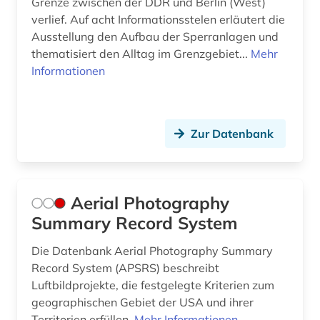
Grenze zwischen der DDR und Berlin (West)
berliner mauer (1)
Niederlande (3)
verlief. Auf acht Informationsstelen erläutert die
Ausstellung den Aufbau der Sperranlagen und
besucherführung (1)
Nordamerika (4)
thematisiert den Alltag im Grenzgebiet...
Mehr
Informationen
betriebsführung (1)
Nordrhein-Westfalen (2)
betriebswirtschaftslehre (1)
Norwegen (4)
bevölkerung (1)
Zur Datenbank
Oesterreich (21)
bezugsmaterial (1)
Osmanisches Reich (3)
bhutan (1)
Ostasien (5)
Aerial Photography
Summary Record System
bibel (2)
Osteuropa (6)
Die Datenbank Aerial Photography Summary
bibliografie (33)
Ostmitteleuropa (3)
Record System (APSRS) beschreibt
bibliographie (10)
Palaestina (3)
Luftbildprojekte, die festgelegte Kriterien zum
geographischen Gebiet der USA und ihrer
bibliothek (2)
Polen (4)
Territorien erfüllen.
Mehr Informationen