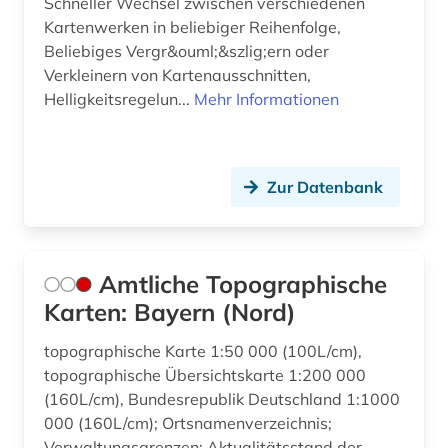
Schneller Wechsel zwischen verschiedenen
forschung (3)
Kartenwerken in beliebiger Reihenfolge,
Beliebiges Vergr&ouml;&szlig;ern oder
forschungsdaten (3)
Verkleinern von Kartenausschnitten,
Helligkeitsregelun...
Mehr Informationen
forschungsreise (1)
forschungsschiff (1)
forstwirtschaft (1)
Zur Datenbank
forstwissenschaft (1)
foto (1)
Amtliche Topographische
Karten: Bayern (Nord)
fotoarchiv (1)
fotografie (1)
topographische Karte 1:50 000 (100L/cm),
topographische Übersichtskarte 1:200 000
fragment (1)
(160L/cm), Bundesrepublik Deutschland 1:1000
000 (160L/cm); Ortsnamenverzeichnis;
franken (3)
Verwaltungsgrenzen; Aktualitätsstand der