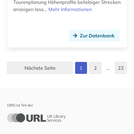
Tourenplanung Höhenprofile beliebiger Strecken
anzeigen lass...
Mehr Informationen
geschichte &lt;1492-1895&gt; (1)
geschichte &lt;1801-1819&gt; (1)
geschichte 1000-2000 (1)
Zur Datenbank
geschichte 1025-1150 (1)
geschichte 1400-1700 (1)
Nächste Seite
1
2
…
22
geschichte 1500-1700 (1)
geschichte 1500-2000 (1)
geschichte 1800 (1)
DBIS ist Teil der
geschichte 1850 - 1950 (1)
geschichte 1850-1980 (1)
geschichte 1906-1906 (1)