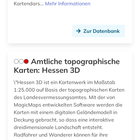
Kartendars...
Mehr Informationen
geoinformatik (3)
geoinformationssystem (5)
Zur Datenbank
geologie (7)
geomatik (1)
Amtliche topographische
geomechanik (1)
Karten: Hessen 3D
geomorphologie (3)
\"Hessen 3D ist ein Kartenwerk im Maßstab
geophysik (2)
1:25.000 auf Basis der topographischen Karten
des Landesvermessungsamtes. Mit der von
geosphere austria (körperschaft) (1)
MagicMaps entwickelten Software werden die
Karten mit einem digitalen Geländemodell in
geowissenschaften (26)
Deckung gebracht, so dass eine interaktive
germanistik (2)
dreidimensionale Landschaft entsteht.
Radfahrer und Wanderer können für ihre
geschichte (51)