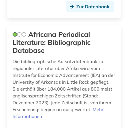
Zur Datenbank
bodenrecht (1)
Tuerkei (4)
bodensanierung (1)
USA (6)
bodenschutz (1)
Africana Periodical
Ukraine (2)
Literature: Bibliographic
bodensee-gebiet (1)
Unbekannt (1)
Database
bodenuntersuchung (1)
Ungarn (4)
Die bibliographische Aufsatzdatenbank zu
bodenökologie (1)
regionaler Literatur über Afrika wird vom
Zypern (2)
Institute for Economic Advancement (IEA) an der
book e (1)
University of Arkansas in Little Rock gepflegt.
Sie enthält über 184.000 Artikel aus 800 meist
botanik (1)
englischsprachigen Zeitschriften (Stand:
Dezember 2023). Jede Zeitschrift ist von ihrem
brandenburg (2)
Erscheinungsbeginn an ausgewertet.
Mehr
brasilien (1)
Informationen
brauch (1)