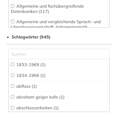
Allgemeine und fachübergreifende
Datenbanken (117)
Allgemeine und vergleichende Sprach- und
Literaturwissenschaft. Indogermanistik.
Außereuropäische Sprachen und Literaturen (50)
Schlagwörter (945)
▲
Anglistik. Amerikanistik (40)
Archäologie (31)
Architektur, Bauingenieur- und
1833-1969 (1)
Vermessungswesen (66)
1834-1966 (1)
Biologie, Biotechnologie (77)
abfluss (1)
Buch- und Bibliothekswesen,
Informationswissenschaft (28)
abraham geiger kolle (1)
Chemie und Pharmazie (38)
abschlussarbeiten (1)
Elektrotechnik, Elektronik, Nachrichtentechnik