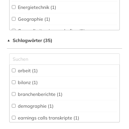
Energietechnik (1)
Geographie (1)
Gesundheitswissenschaften (1)
Schlagwörter (35)
▲
Medien- und Kommunikationswissenschaften,
Kommunikationsdesign (1)
Natur- und Umweltschutz (1)
arbeit (1)
Politologie (5)
bilanz (1)
Rechtswissenschaft (2)
branchenberichte (1)
Soziologie (3)
demographie (1)
Wirtschaftswissenschaften (4)
earnings calls transkripte (1)