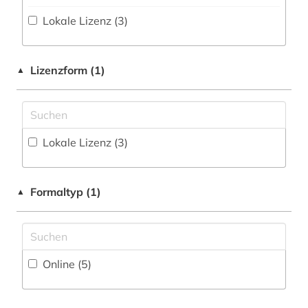
internationale energieagentur (1)
Lokale Lizenz (3)
internationale politik (1)
klimaänderung (1)
Lizenzform (1)
▲
kohlendioxid (1)
marktdaten (1)
Lokale Lizenz (3)
migration (1)
mitgliedsstaaten (1)
Formaltyp (1)
▲
politische wissenschaft (1)
public health (1)
sozialwissenschaften (1)
Online (5
)
soziologie (1)