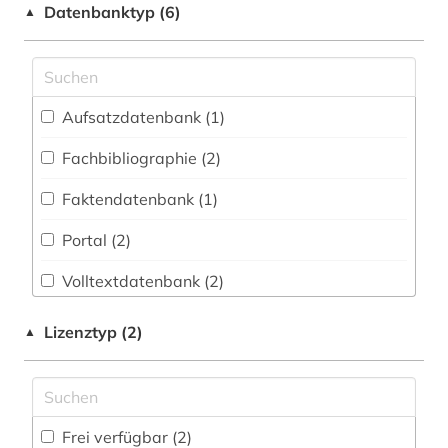
elektrizität (1)
Datenbanktyp (6)
▲
elektrizitätserzeugung (1)
energie (1)
Aufsatzdatenbank (1
)
energiemarkt (1)
Fachbibliographie (2
)
energieverbrauch (1)
Faktendatenbank (1
)
entwicklung (1)
Portal (2
)
erneubare energien (1)
Volltextdatenbank (2
)
fachinformationsdienst (1)
Zeitung (1
)
forschung und entwicklung (1)
Lizenztyp (2)
▲
führungskraft (1)
gas (1)
Frei verfügbar (2)