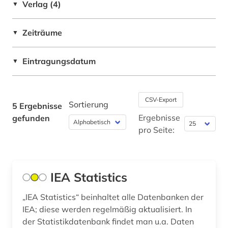
Verlag (4)
statistik (1)
▼
treibhausgas (1)
Zeiträume
▼
umwelt (1)
Eintragungsdatum
▼
unternehmensprofile (1)
vereinte nationen (1)
CSV-Export
Sortierung
5 Ergebnisse
wirtschaft (1)
Ergebnisse
gefunden
wirtschaftswissenschaften (2)
pro Seite:
öl (1)
IEA Statistics
„IEA Statistics“ beinhaltet alle Datenbanken der
IEA; diese werden regelmäßig aktualisiert. In
der Statistikdatenbank findet man u.a. Daten