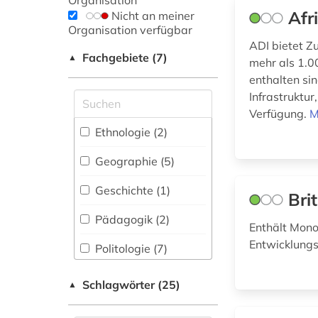
Organisation
Afr
Nicht an meiner
Organisation verfügbar
ADI bietet Z
Fachgebiete (7)
▲
mehr als 1.0
enthalten sin
Infrastruktur
Verfügung.
M
Ethnologie (2)
Geographie (5)
Geschichte (1)
Bri
Pädagogik (2)
Enthält Mono
Entwicklung
Politologie (7)
Soziologie (6)
Schlagwörter (25)
▲