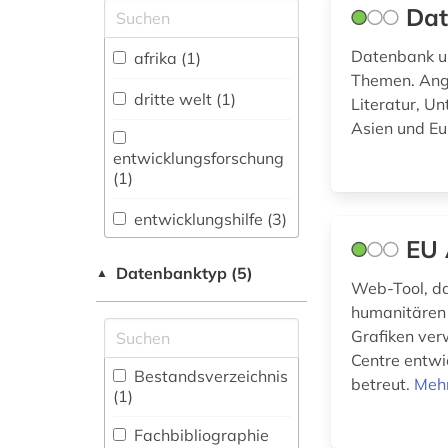
Wirtschaftswissenschaften
Dat
(6)
Datenbank un
afrika (1)
Themen. Ange
dritte welt (1)
Literatur, U
Asien und E
entwicklungsforschung
(1)
entwicklungshilfe (3)
EU 
entwicklungsländer
Datenbanktyp (5)
▲
(3)
Web-Tool, da
humanitären 
entwicklungspolitik
Grafiken ver
(5)
Centre entwi
entwicklungsprojekt
Bestandsverzeichnis
betreut.
Mehr
(1)
(1
)
entwicklungstheorie
Fachbibliographie