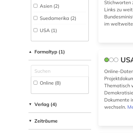
Stichworten 
humanitäre hilfe (1)
Asien (2)
Links zu wei
Bundesminist
indigene völker (1)
Suedamerika (2)
im weltweite
lehrmittel (1)
USA (1)
menschenrechte (1)
Formaltyp (1)
▲
online-katalog (1)
USA
online-publikation
Online-Date
(1)
Projektdokum
Online (8
)
sozialer indikator (2)
Thematisch w
Demokratisie
usa (1)
Dokumente im
Verlag (4)
▼
wechseln.
Me
weltbank (2)
wirtschaftsindikator
Zeiträume
▼
(2)