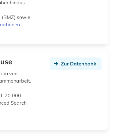
über hinaus
g (BMZ) sowie
rmationen
ouse
Zur Datenbank
tion von
sammenarbeit.
d. 70.000
anced Search