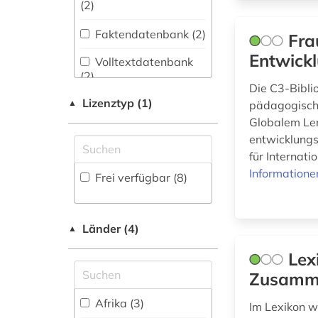
(1)
(2
)
Faktendatenbank (2
)
Fra
entwicklungszusammenarbeit
Entwickl
(3)
Volltextdatenbank
(2
)
Die C3-Biblio
entwicklungsökonomie
Lizenztyp (1)
Wörterbuch,
▲
pädagogische
(1)
Enzyklopädie,
Globalem Ler
Nachschlagwerk (1
)
entwicklungs
europäische union
für Internat
(1)
Informatione
Frei verfügbar (8)
feminismus (1)
frauenforschung (1)
Länder (4)
▲
Lex
gesundheitsindikator
(2)
Zusamme
globales lernen (1)
Afrika (3)
Im Lexikon we