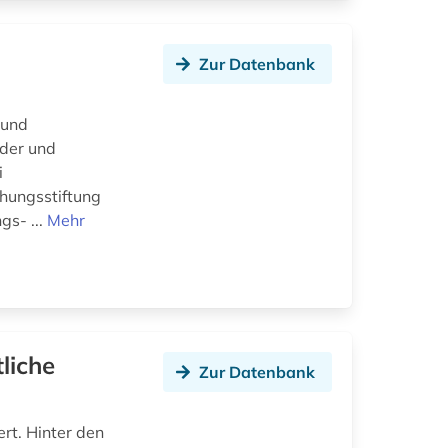
Zur Datenbank
 und
nder und
i
chungsstiftung
gs- ...
Mehr
liche
Zur Datenbank
ert. Hinter den