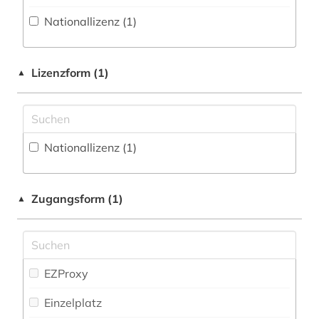
schriftsteller (1)
Nationallizenz (1)
sozialer indikator (1)
wassergüte (2)
Lizenzform (1)
▲
wasserhaushalt (2)
wasserreserve (2)
Nationallizenz (1)
weltbank (1)
wirtschaftsindikator (1)
Zugangsform (1)
▲
EZProxy
Einzelplatz