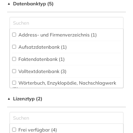
geschichte 1900-2000 (1)
Datenbanktyp (5)
▲
gesundheitsindikator (1)
grundwasser (2)
Address- und Firmenverzeichnis (1
)
grundwassergewinnung (2)
Aufsatzdatenbank (1
)
grundwasserleiter (2)
Faktendatenbank (1
)
grundwasserreserve (2)
Volltextdatenbank (3
)
hydrogeologie (2)
Wörterbuch, Enzyklopädie, Nachschlagwerk
klimaänderung (1)
(1
)
konflikt (1)
Lizenztyp (2)
▲
literatur (1)
politik (1)
Frei verfügbar (4)