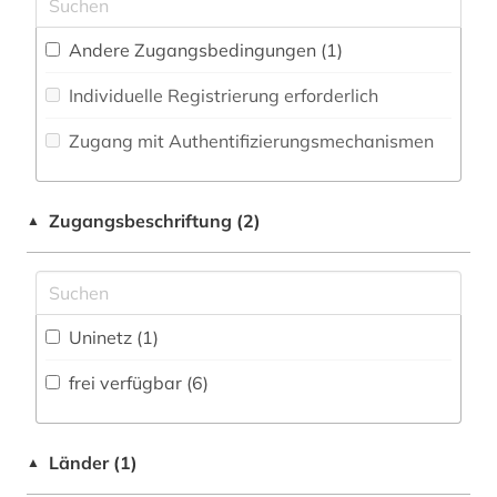
Zeitungs-, Zeitschriftenbibliographie (0
)
Musikwissenschaft (0)
mathematik (2)
Andere Zugangsbedingungen (1)
Natur- und Umweltschutz (0)
medizin (7)
Individuelle Registrierung erforderlich
Pädagogik (0)
molekulare medizin (3)
Zugang mit Authentifizierungsmechanismen
Philosophie (0)
molekularpharmakologie (1)
Physik (2)
Zugangsbeschriftung (2)
naturwissenschaft (2)
▲
Politologie (0)
pathophysiologie (1)
Psychologie (3)
pharmazie (3)
Uninetz (1)
Rechtswissenschaft (0)
physik (2)
frei verfügbar (6)
Romanistik (0)
psychologie (1)
Slavistik (0)
raumfahrtmedizin (1)
Länder (1)
▲
Soziologie (0)
sport (1)