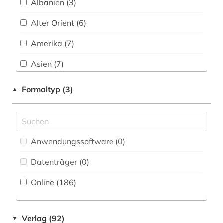
Albanien (3)
autobiografie (1)
Alter Orient (6)
autor (1)
Amerika (7)
außenpolitik (1)
Asien (7)
bach (10)
Australien, Ozeanien (3)
Formaltyp (3)
▲
balkanromanistik (1)
Baden-Wuerttemberg (2)
bamberg kreis (1)
Baltikum (3)
bangladesch (1)
Anwendungssoftware (0
)
Bayern (3)
bankwesen (1)
Datenträger (0
)
Belarus (5)
Online (186
)
bauingenieurwesen (2)
Belgien (2)
belgien (3)
Bosnien-Herzegowina (3)
Verlag (92)
▼