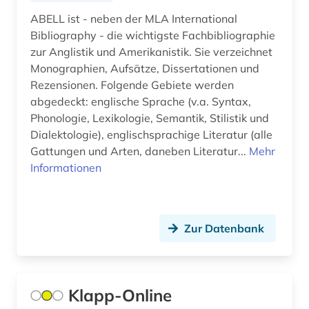
biologie (8)
Makedonien (4)
ABELL ist - neben der MLA International
biomedizinische technik (1)
Bibliography - die wichtigste Fachbibliographie
Mecklenburg-Vorpommern (1)
zur Anglistik und Amerikanistik. Sie verzeichnet
biowissenschaften (1)
Mittelamerika (3)
Monographien, Aufsätze, Dissertationen und
Rezensionen. Folgende Gebiete werden
bodensee-gebiet (1)
Moldawien (3)
abgedeckt: englische Sprache (v.a. Syntax,
bohemistik (1)
Phonologie, Lexikologie, Semantik, Stilistik und
Montenegro (4)
Dialektologie), englischsprachige Literatur (alle
bonhoeffer, dietrich | evangelischer theologe;
Gattungen und Arten, daneben Literatur...
Niederlande (2)
Mehr
lyriker; widerstandskämpfer (1)
Informationen
Nordamerika (1)
branchenberichte (1)
Oesterreich (11)
brasilien (1)
Zur Datenbank
Osmanisches Reich (1)
bremen (1)
Ostasien (2)
brief (1)
Klapp-Online
Osteuropa (9)
briefsammlung (1)