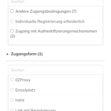
Zeitungs-, Zeitschriftenbibliographie (9
)
Musikwissenschaft (25)
antarktis (2)
Andere Zugangsbedingungen (7)
Natur- und Umweltschutz (12)
aquakultur (2)
Individuelle Registrierung erforderlich
Pädagogik (18)
arabisch (3)
Zugang mit Authentifizierungsmechanismen
Philosophie (27)
(2)
arabische literatur (1)
Physik (17)
arabistik (1)
Zugangsform (1)
▲
Politologie (29)
arbeiterbewegung (1)
Psychologie (15)
architektur (8)
Rechtswissenschaft (17)
archäologie (1)
EZProxy
Romanistik (38)
argentinien (1)
Einzelplatz
Slavistik (28)
aristoteles | philosoph; lehrer (1)
HAN
Soziologie (33)
arktis (4)
Link mit Registrierung