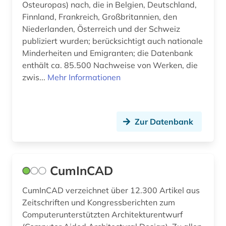
Osteuropas) nach, die in Belgien, Deutschland,
japan (1)
Finnland, Frankreich, Großbritannien, den
Niederlanden, Österreich und der Schweiz
jean paul | schriftsteller; lyriker; librettist (1)
publiziert wurden; berücksichtigt auch nationale
johann christian (2)
Minderheiten und Emigranten; die Datenbank
enthält ca. 85.500 Nachweise von Werken, die
johann christoph friedrich (2)
zwis...
Mehr Informationen
johann sebastian (2)
journalistik (1)
Zur Datenbank
judaistik (1)
juden (2)
CumInCAD
judentum (1)
CumInCAD verzeichnet über 12.300 Artikel aus
jugendforschung (1)
Zeitschriften und Kongressberichten zum
Computerunterstützten Architekturentwurf
jugendliteratur (1)