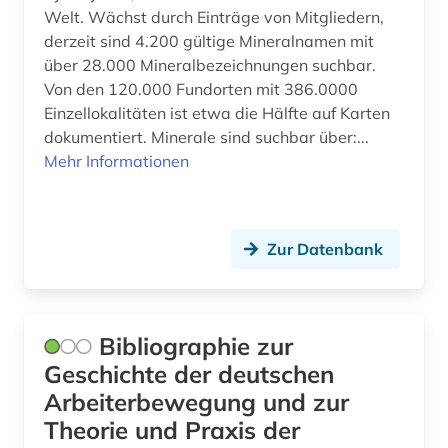
Welt. Wächst durch Einträge von Mitgliedern,
grafik (1)
derzeit sind 4.200 gültige Mineralnamen mit
über 28.000 Mineralbezeichnungen suchbar.
grammatik (1)
Von den 120.000 Fundorten mit 386.0000
Einzellokalitäten ist etwa die Hälfte auf Karten
graphic novel (1)
dokumentiert. Minerale sind suchbar über:...
Mehr Informationen
griechisch (1)
großbritannien (3)
gummi (1)
Zur Datenbank
handelsmarke (1)
handschrift (1)
Bibliographie zur
hebräisch (1)
Geschichte der deutschen
Arbeiterbewegung und zur
heidegger, martin | philosoph; hochschullehrer;
Theorie und Praxis der
wissenschaftler (1)