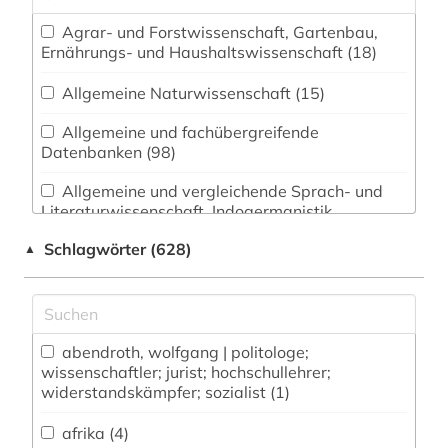
Agrar- und Forstwissenschaft, Gartenbau,
Ernährungs- und Haushaltswissenschaft (18)
Allgemeine Naturwissenschaft (15)
Allgemeine und fachübergreifende
Datenbanken (98)
Allgemeine und vergleichende Sprach- und
Literaturwissenschaft. Indogermanistik.
Außereuropäische Sprachen und Literaturen (32)
Schlagwörter (628)
▲
Anglistik. Amerikanistik (33)
Archäologie (12)
Architektur, Bauingenieur- und
abendroth, wolfgang | politologe;
wissenschaftler; jurist; hochschullehrer;
Vermessungswesen (16)
widerstandskämpfer; sozialist (1)
Biologie, Biotechnologie (46)
afrika (4)