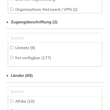
Sport (10)
arno (1)
Organisations-Netzwerk / VPN (2)
Technik (16)
arthur (1)
Shibboleth
Zugangsbeschriftung (2)
▲
Theologie und Religionswissenschaften (27)
artusepik (1)
Zugriff vor Ort
Werkstoffwissenschaften und
asien (2)
Fertigungstechnik (10)
Uninetz (9)
astronomie (1)
Wirtschaftswissenschaften (22)
frei verfügbar (177)
astrophysik (1)
Wissenschaftskunde, Forschung, Hochschul-,
Museumswesen (5)
atlas (1)
Länder (69)
▲
aufsatz (2)
augustinus (1)
auktionskatalog (1)
Afrika (10)
aurelius (1)