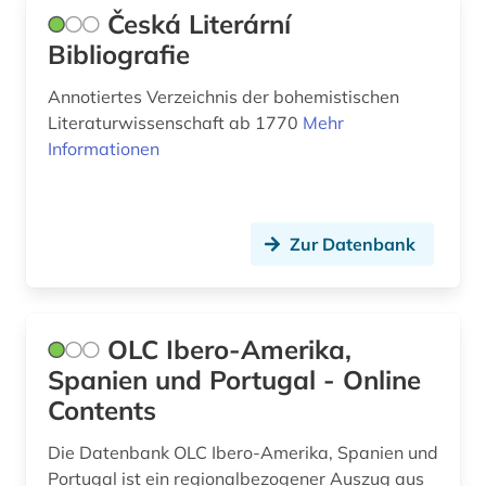
farblack (2)
Česká Literární
Bibliografie
fernando pessoa (1)
fernerkundung (1)
Annotiertes Verzeichnis der bohemistischen
Literaturwissenschaft ab 1770
Mehr
fest (1)
Informationen
festschrift (3)
fid altertumswissenschaften - propylaeum (1)
Zur Datenbank
fid buch-, bibliotheks- und informations­
wissen­schaft (1)
fid musikwissenschaft (1)
OLC Ibero-Amerika,
Spanien und Portugal - Online
fid ost-, ostmittel- und südosteuropa (1)
Contents
fid slawistik (2)
Die Datenbank OLC Ibero-Amerika, Spanien und
film (4)
Portugal ist ein regionalbezogener Auszug aus