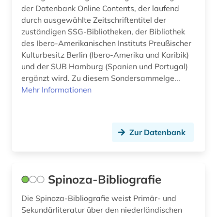
der Datenbank Online Contents, der laufend
finanzwirtschaft (1)
durch ausgewählte Zeitschriftentitel der
zuständigen SSG-Bibliotheken, der Bibliothek
fischerei (2)
des Ibero-Amerikanischen Instituts Preußischer
forschung (3)
Kulturbesitz Berlin (Ibero-Amerika und Karibik)
und der SUB Hamburg (Spanien und Portugal)
forschungsdaten (1)
ergänzt wird. Zu diesem Sondersammelge...
Mehr Informationen
forschungsprojekt (1)
forstwirtschaft (1)
fossilien (1)
Zur Datenbank
fotograf (1)
fotografie (4)
Spinoza-Bibliografie
frankreich (5)
Die Spinoza-Bibliografie weist Primär- und
Sekundärliteratur über den niederländischen
französisch (3)