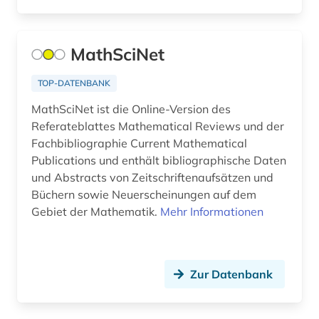
displaced person (1)
MathSciNet
dissertation (5)
dokumentenserver (1)
TOP-DATENBANK
MathSciNet ist die Online-Version des
dokumentlieferung (2)
Referateblattes Mathematical Reviews und der
drittes reich (3)
Fachbibliographie Current Mathematical
Publications und enthält bibliographische Daten
druckwerk (6)
und Abstracts von Zeitschriftenaufsätzen und
Büchern sowie Neuerscheinungen auf dem
dunhuang (1)
Gebiet der Mathematik.
Mehr Informationen
dunhuang-handschriften (1)
einstein (1)
Zur Datenbank
elektronik (1)
elektronische bibliothek (1)