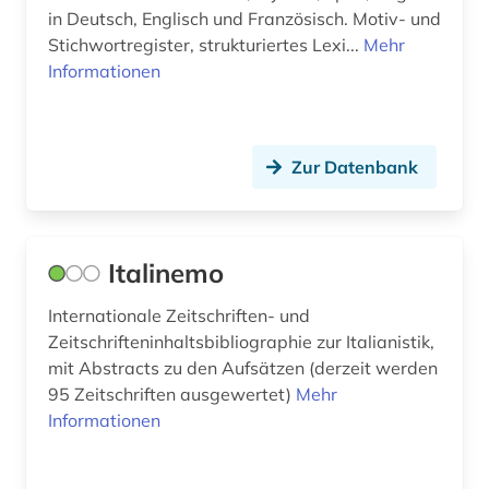
in Deutsch, Englisch und Französisch. Motiv- und
klebstoff (1)
Stichwortregister, strukturiertes Lexi...
Mehr
Informationen
klinisches experiment (1)
kognitive linguistik (1)
kommunalpolitik (1)
Zur Datenbank
kommunikation (1)
kommunikationswissenschaft (1)
Italinemo
komponist (1)
Internationale Zeitschriften- und
Zeitschrifteninhaltsbibliographie zur Italianistik,
komponistin (1)
mit Abstracts zu den Aufsätzen (derzeit werden
konferenzschrift (1)
95 Zeitschriften ausgewertet)
Mehr
Informationen
kongress (1)
kongressbericht (3)