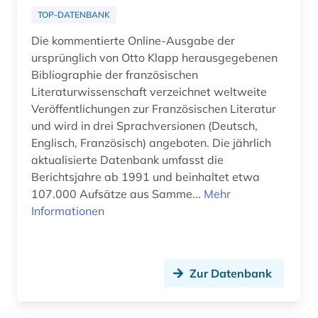
Ostmitteleuropa (4)
TOP-DATENBANK
brülow, kaspar | schriftsteller;
gymnasiallehrer; hochschullehrer; dramatiker;
Die kommentierte Online-Ausgabe der
Palaestina (1)
dramatiker (1)
ursprünglich von Otto Klapp herausgegebenen
Polen (8)
Bibliographie der französischen
buch (1)
Literaturwissenschaft verzeichnet weltweite
Portugal (2)
buchgeschichte &amp;lt;fach&amp;gt; (1)
Veröffentlichungen zur Französischen Literatur
und wird in drei Sprachversionen (Deutsch,
Rumänien (3)
buchhandel (2)
Englisch, Französisch) angeboten. Die jährlich
Russland, Sowjetunion (8)
aktualisierte Datenbank umfasst die
buchrolle (1)
Berichtsjahre ab 1991 und beinhaltet etwa
Schleswig-Holstein (1)
buchwesen (3)
107.000 Aufsätze aus Samme...
Mehr
Informationen
Schweden (1)
buenos aires (1)
Schweiz (7)
bulgarien (1)
Zur Datenbank
Serbien (4)
byzantinisches reich (1)
Slowakei (7)
byzantinistik (1)