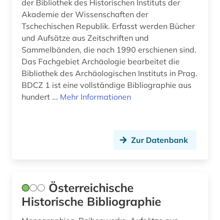
der Bibliothek des Historischen Instituts der
Akademie der Wissenschaften der
gender (1)
Tschechischen Republik. Erfasst werden Bücher
gender studies (1)
und Aufsätze aus Zeitschriften und
Sammelbänden, die nach 1990 erschienen sind.
genealogie (1)
Das Fachgebiet Archäologie bearbeitet die
Bibliothek des Archäologischen Instituts in Prag.
geografie (1)
BDCZ 1 ist eine vollständige Bibliographie aus
geowissenschaften (9)
hundert ...
Mehr Informationen
germanisches nationalmuseum (1)
germanistik (3)
Zur Datenbank
gesamtausgabe (1)
geschichte (38)
Österreichische
geschichte 1450-1912 (1)
Historische Bibliographie
geschichte 1473-1800 (1)