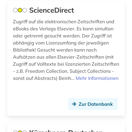
ScienceDirect
elektronische medien (1)
Zugriff auf die elektronischen Zeitschriften und
elektronische publikation (1)
eBooks des Verlags Elsevier. Es kann simultan
oder getrennt gesucht werden. Der Zugriff ist
elektronische zeitschrift (4)
abhängig vom Lizenzumfang der jeweiligen
elektronisches buch (2)
Bibliothek! Gesucht werden kann nach
Aufsätzen aus allen Elsevier-Zeitschriften (mit
elektrotechnik (3)
Zugriff auf Volltexte bei lizenzierten Zeitschriften
- z.B. Freedom Collection, Subject Collections -
england (1)
sonst auf Abstracts) Beinh...
Mehr Informationen
englisch (4)
englisches sprachgebiet (3)
Zur Datenbank
enzyklopädie (2)
erwerbung (1)