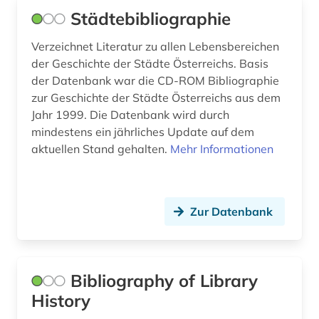
Städtebibliographie
humanismus (2)
Verzeichnet Literatur zu allen Lebensbereichen
humboldt, alexander von | geograf;
der Geschichte der Städte Österreichs. Basis
naturwissenschaftler; forschungsreisender;
der Datenbank war die CD-ROM Bibliographie
gelehrter; arzt; schriftsteller; geheimer rat (1)
zur Geschichte der Städte Österreichs aus dem
hydrologie (1)
Jahr 1999. Die Datenbank wird durch
mindestens ein jährliches Update auf dem
höhlentempel (1)
aktuellen Stand gehalten.
Mehr Informationen
iberische halbinsel (1)
iberoromanisch (1)
Zur Datenbank
iberoromanistik (4)
indianer (1)
Bibliography of Library
indien (1)
History
industrie (1)