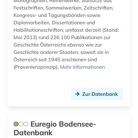
Monographien, Reihenwerke, Aufsätze aus
Festschriften, Sammelwerken, Zeitschriften,
geschichte 1500-1970 (1)
Kongress- und Tagungsbänden sowie
Diplomarbeiten, Dissertationen und
geschichte 1500-2014 (1)
Habilitationsschriften; umfasst derzeit (Stand:
geschichte 1600-1700 (1)
Mai 2013) rund 226.100 Publikationen zur
Geschichte Österreichs ebenso wie zur
geschichte 1600-1800 (1)
Geschichte anderer Staaten, soweit sie in
Österreich seit 1945 erschienen sind
geschichte 1750-1850 (1)
(Provenienzprinzip).
Mehr Informationen
geschichte 1815-1945 (1)
geschichte 1820-1870 (1)
Zur Datenbank
geschichte 1900 (1)
geschichte 1900- (1)
Euregio Bodensee-
geschichte 1918 - 1989 (1)
Datenbank
geschichte 1933-1945 (2)