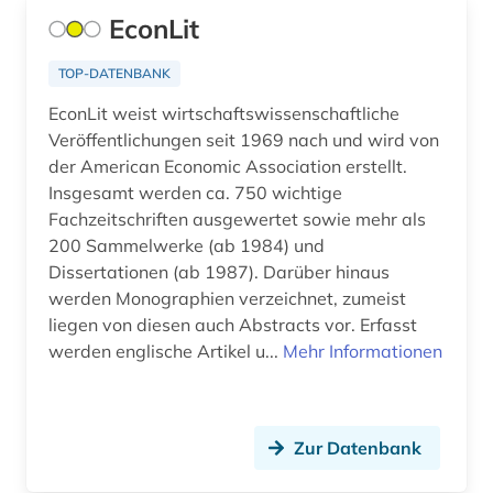
EconLit
Ungarn (3)
comic (1)
Zypern (1)
TOP-DATENBANK
commonwealth (1)
EconLit weist wirtschaftswissenschaftliche
copyright (1)
Veröffentlichungen seit 1969 nach und wird von
der American Economic Association erstellt.
cranach, familie (1)
Insgesamt werden ca. 750 wichtige
dante (1)
Fachzeitschriften ausgewertet sowie mehr als
200 Sammelwerke (ab 1984) und
dante alighieri (1)
Dissertationen (ab 1987). Darüber hinaus
werden Monographien verzeichnet, zumeist
darwin (1)
liegen von diesen auch Abstracts vor. Erfasst
datensammlung (4)
werden englische Artikel u...
Mehr Informationen
demotisch (1)
denkmalpflege (1)
Zur Datenbank
design (3)