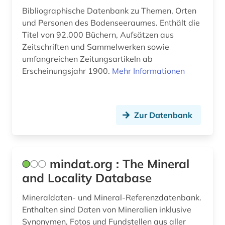
Bibliographische Datenbank zu Themen, Orten
geschichte 1969-1990 (1)
und Personen des Bodenseeraumes. Enthält die
Titel von 92.000 Büchern, Aufsätzen aus
geschichte 2000- (1)
Zeitschriften und Sammelwerken sowie
umfangreichen Zeitungsartikeln ab
geschichte 500-1500 (1)
Erscheinungsjahr 1900.
Mehr Informationen
geschichtswissenschaft (1)
geschichtswissenschaften (1)
Zur Datenbank
geschlechterforschung (1)
geschmacksmuster (1)
mindat.org : The Mineral
gesprächsanalyse (1)
and Locality Database
gesundheitsvorsorge (1)
Mineraldaten- und Mineral-Referenzdatenbank.
gesundheitsökonomie (1)
Enthalten sind Daten von Mineralien inklusive
Synonymen, Fotos und Fundstellen aus aller
gewerkschaft (1)