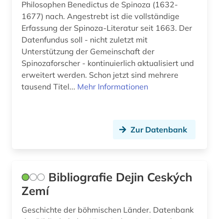
Philosophen Benedictus de Spinoza (1632-
frauen- und geschlechterforschung (1)
1677) nach. Angestrebt ist die vollständige
Erfassung der Spinoza-Literatur seit 1663. Der
frauenforschung (1)
Datenfundus soll - nicht zuletzt mit
Unterstützung der Gemeinschaft der
freie universität berlin (1)
Spinozaforscher - kontinuierlich aktualisiert und
friedensforschung (1)
erweitert werden. Schon jetzt sind mehrere
tausend Titel...
Mehr Informationen
friesisch (1)
frühdrucke (1)
Zur Datenbank
fundstätte (1)
galloromanistik (7)
geistesgeschichte <1500 - 1800> (1)
Bibliografie Dejin Ceských
Zemí
geisteswissenschaften (6)
Geschichte der böhmischen Länder. Datenbank
geistiges eigentum (1)