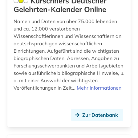
Kürschners Deutscher
erziehung (2)
Gelehrten-Kalender Online
estland (1)
Namen und Daten von über 75.000 lebenden
eth zürich (1)
und ca. 12.000 verstorbenen
Wissenschaftlerinnen und Wissenschaftlern an
ethik (2)
deutschsprachigen wissenschaftlichen
Einrichtungen. Aufgeführt sind die wichtigsten
ethnologie (2)
biographischen Daten, Adressen, Angaben zu
europa (3)
Forschungsschwerpunkten und Arbeitsgebieten
sowie ausführliche bibliographische Hinweise, u.
evolutionsbiologie (1)
a. mit einer Auswahl der wichtigsten
Veröffentlichungen in Zeit...
Mehr Informationen
exil (1)
fachdidaktik (6)
fachliteratur (1)
Zur Datenbank
familienforschung (1)