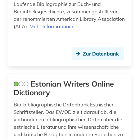
Laufende Bibliographie zur Buch- und
Bibliotheksgeschichte, zusammengestellt von
industriedesign (1)
der renommierten American Library Association
informatik (3)
(ALA).
Mehr Informationen
informations- und
dokumentationswissenschaft (3)
Zur Datenbank
informationswesen (2)
ingenieurwissenschaften (3)
inhalt (1)
Estonian Writers Online
Dictionary
inkunabeldrucke (1)
Bio-bibliographische Datenbank Estnischer
innenarchitektur (1)
Schriftsteller. Das EWOD zielt darauf ab, die
internationale beziehungen (1)
vorhandenen bibliographischen Daten über die
estnische Literatur und ihre wissenschaftliche
internationales handelsrecht (1)
und kritische Rezeption in anderen Sprachen zu