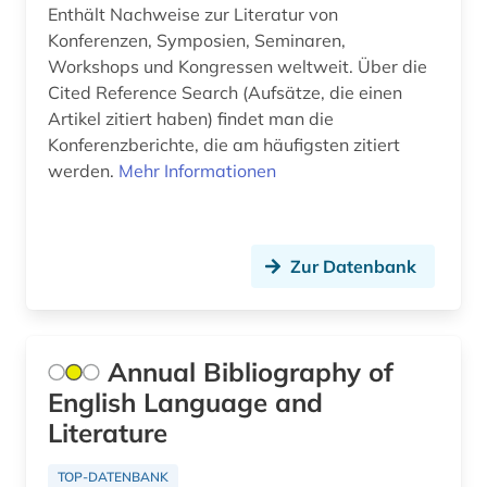
bibliografie (425)
Hessen (1)
Enthält Nachweise zur Literatur von
Konferenzen, Symposien, Seminaren,
bibliographie (2)
Irland (2)
Workshops und Kongressen weltweit. Über die
Cited Reference Search (Aufsätze, die einen
biblioteca nacional (1)
Israel (1)
Artikel zitiert haben) findet man die
bibliothek (3)
Konferenzberichte, die am häufigsten zitiert
Italien (9)
werden.
Mehr Informationen
bibliotheksgeschichte (1)
Japan (1)
bibliothekswesen (3)
Jugoslawien (4)
Zur Datenbank
bibliothekswissenschaft (3)
Kanada (5)
bildung (1)
Kroatien (4)
biograf (1)
Annual Bibliography of
Lettland (3)
English Language and
biografie (9)
Liechtenstein (1)
Literature
biographie (2)
Litauen (5)
TOP-DATENBANK