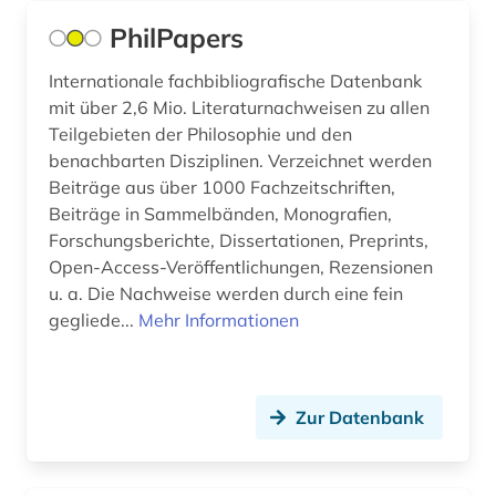
Slowenien (5)
byzanz (1)
PhilPapers
Spanien (6)
böhmen (2)
Internationale fachbibliografische Datenbank
mit über 2,6 Mio. Literaturnachweisen zu allen
Suedamerika (6)
bühnenkünstler (1)
Teilgebieten der Philosophie und den
Suedasien (1)
benachbarten Disziplinen. Verzeichnet werden
cad (1)
Beiträge aus über 1000 Fachzeitschriften,
Suedostasien (4)
carl philipp emanuel (2)
Beiträge in Sammelbänden, Monografien,
Forschungsberichte, Dissertationen, Preprints,
Suedosteuropa (4)
cd-rom (1)
Open-Access-Veröffentlichungen, Rezensionen
u. a. Die Nachweise werden durch eine fein
Thueringen (1)
charles (1)
gegliede...
Mehr Informationen
Tschechische Republik (9)
chemie (27)
Tuerkei (2)
chemische reaktion (1)
Zur Datenbank
USA (11)
chemische verbindungen (1)
Ukraine (6)
china (1)