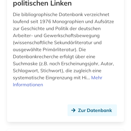
politischen Linken
helmut schmidt (1)
Die bibliographische Datenbank verzeichnet
hertz, heinrich | physiker; hochschullehrer;
laufend seit 1976 Monographien und Aufsätze
wissenschaftler (1)
zur Geschichte und Politik der deutschen
hinduismus (1)
Arbeiter- und Gewerkschaftsbewegung
(wissenschaftliche Sekundärliteratur und
hispanistik (5)
ausgewählte Primärliteratur). Die
Datenbankrecherche erfolgt über eine
hispanos (1)
Suchmaske (z.B. nach Erscheinungsjahr, Autor,
Schlagwort, Stichwort), die zugleich eine
historische hilfswissenschaften (1)
systematische Eingrenzung mit Hi...
Mehr
hochleistungswerkstoff (1)
Informationen
hochschuldidaktik (1)
hochschulschrift (3)
Zur Datenbank
hofmannsthal, hugo von | schriftsteller;
dramatiker; lyriker; librettist; essayist; philologe;
lyriker (1)