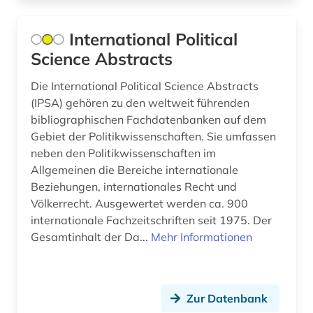
deutsch (8)
International Political
deutsches sprachgebiet (4)
Science Abstracts
deutschland (6)
Die International Political Science Abstracts
(IPSA) gehören zu den weltweit führenden
deutschland <bundesrepublik> (1)
bibliographischen Fachdatenbanken auf dem
Gebiet der Politikwissenschaften. Sie umfassen
dichtung (1)
neben den Politikwissenschaften im
didaktik (1)
Allgemeinen die Bereiche internationale
Beziehungen, internationales Recht und
digitale musikalien (1)
Völkerrecht. Ausgewertet werden ca. 900
internationale Fachzeitschriften seit 1975. Der
digitalisat (1)
Gesamtinhalt der Da...
Mehr Informationen
digitalisierung (1)
diplomatik (1)
Zur Datenbank
discovery service (1)