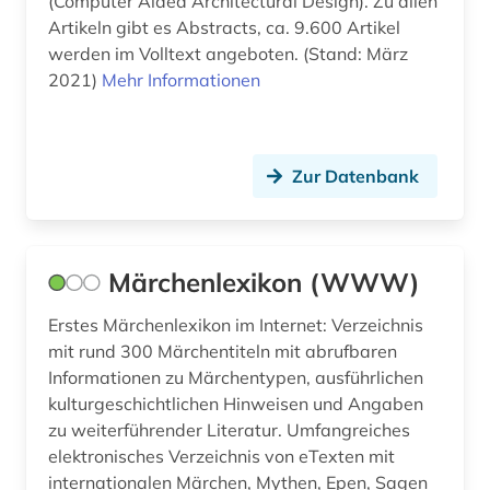
(Computer Aided Architectural Design). Zu allen
jugendliteraturforschung (1)
Artikeln gibt es Abstracts, ca. 9.600 Artikel
werden im Volltext angeboten. (Stand: März
kanada (3)
2021)
Mehr Informationen
karte (1)
kartographie (1)
Zur Datenbank
katalog (9)
kinderliteratur (1)
Märchenlexikon (WWW)
kinderliteraturforschung (1)
Erstes Märchenlexikon im Internet: Verzeichnis
kindheitsforschung (1)
mit rund 300 Märchentiteln mit abrufbaren
Informationen zu Märchentypen, ausführlichen
kirchengeschichte (1)
kulturgeschichtlichen Hinweisen und Angaben
zu weiterführender Literatur. Umfangreiches
kirchenväter (1)
elektronisches Verzeichnis von eTexten mit
klassische philologie (1)
internationalen Märchen, Mythen, Epen, Sagen