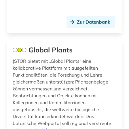
asyl (1)
Thueringen (11)
asylbewerber (1)
Tschechische Republik (13)
Zur Datenbank
asylrecht (1)
Tuerkei (4)
asylverfahren (1)
USA (29)
Global Plants
atlas (2)
Ukraine (7)
JSTOR bietet mit „Global Plants“ eine
atomare bedrohung (1)
kollaborative Plattform mit ausgefeilten
Ungarn (17)
Funktionalitäten, die Forschung und Lehre
audio recordings (1)
gleichermaßen unterstützen: Pflanzenbelege
können vermessen und verzeichnet,
audiodatei (4)
Beobachtungen und Objekte können mit
audioführung (1)
Kolleg:innen und Kommiliton:innen
ausgetauscht, die weltweite biologische
audiovisuelle medien (2)
Diversität kann erkundet werden. Das
botanische Webportal soll regional verstreute
audiovisuelles material (4)