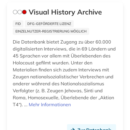
betriebswirtschaft (7)
Visual History Archive
betriebswirtschaftslehre (2)
FID
DFG-GEFÖRDERTE LIZENZ
bevölkerung (1)
EINZELNUTZER-REGISTRIERUNG MÖGLICH
bevölkerungsentwicklung (1)
Die Datenbank bietet Zugang zu über 60.000
digitalisierten Interviews, die in 69 Ländern und
bevölkerungsstatistik (2)
45 Sprachen vor allem mit Überlebenden des
Holocaust gefilmt wurden. Unter den
bewegungswissenschaft (1)
Materialien finden sich zudem Interviews mit
bibel (1)
Zeugen nationalsozialistischer Verbrechen und
anderer während des Nationalsozialismus
bibel. altes testament (1)
Verfolgter (z. B. Zeugen Jehovas, Sinti und
Roma, Homosexuelle, Überlebende der „Aktion
bibel. neues testament (1)
T4“). ...
Mehr Informationen
bibelwissenschaft (1)
bibliografie (16)