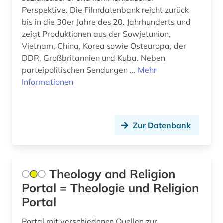
aquarell (1)
Perspektive. Die Filmdatenbank reicht zurück
Kanada (7)
bis in die 30er Jahre des 20. Jahrhunderts und
arabisch (5)
Korea (2)
zeigt Produktionen aus der Sowjetunion,
Vietnam, China, Korea sowie Osteuropa, der
arabische staaten (1)
Kroatien (9)
DDR, Großbritannien und Kuba. Neben
arabistik (3)
parteipolitischen Sendungen ...
Mehr
Lettland (3)
Informationen
arbeiten auf papier (1)
Liechtenstein (2)
arbeiterbewegung (1)
Litauen (3)
Zur Datenbank
arbeiterklasse (1)
Luxemburg (3)
arbeitsbeziehungen (1)
Makedonien (1)
arbeitslosigkeit (1)
Theology and Religion
Mecklenburg-Vorpommern (6)
Portal = Theologie und Religion
arbeitsmarkt (3)
Mittelamerika (6)
Portal
arbeitsmarktforschung (1)
Moldawien (1)
Portal mit verschiedenen Quellen zur