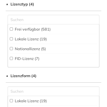
Biographische Datenbank (44
)
abschnitt 2 (1)
Lizenztyp (4)
▲
Germanistik. Niederlandistik. Skandinavistik
(88)
Buchhandelsverzeichnis (0
)
absolvent (1)
Geschichte (385)
Disziplinäre Forschungsdatenrepositorien (3
)
abwasser (1)
Frei verfügbar (581)
Geschichte der Pädagogik und des
Disziplinäre Repositorien (3
)
abwassertechnologie (1)
Bildungswesens (4)
Lokale Lizenz (19)
Fachbibliographie (107
)
adel (1)
Gesundheitswissenschaften (12)
Nationallizenz (5)
Faktendatenbank (153
)
adressbuch (3)
Handschriftenkunde (15)
FID-Lizenz (7)
National-, Regionalbibliographie (10
)
adressen (1)
Informatik (48)
Sammlung Nicht-Textueller-Materialien (177
)
adressverzeichnis (1)
Jüdische Studien (11)
Lizenzform (4)
▲
Volltextdatenbank (483
)
aerospace (1)
Klassische Philologie. Byzantinistik.
Mittellateinische und Neugriechische Philologie.
Wörterbuch, Enzyklopädie, Nachschlagwerk
afghanistan (1)
Neulatein (23)
(92
)
Lokale Lizenz (19)
african studies (1)
Kunstgeschichte (104)
Zeitung (19
)