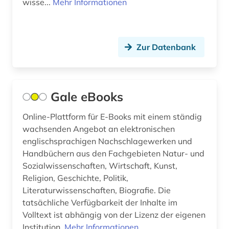
wisse...
Mehr Informationen
audiovisuelles medium (1)
aufbereitung (1)
Zur Datenbank
aufenthaltsrecht (2)
aufführung (3)
Gale eBooks
aufgabensammlung (1)
Online-Plattform für E-Books mit einem ständig
aufsatzdatenbank (2)
wachsenden Angebot an elektronischen
aufsatzsammlung (2)
englischsprachigen Nachschlagewerken und
Handbüchern aus den Fachgebieten Natur- und
aufstellungssystematik (1)
Sozialwissenschaften, Wirtschaft, Kunst,
Religion, Geschichte, Politik,
aufzeichnung (1)
Literaturwissenschaften, Biografie. Die
tatsächliche Verfügbarkeit der Inhalte im
augenzeuge (8)
Volltext ist abhängig von der Lizenz der eigenen
auktionskatalog (2)
Institution.
Mehr Informationen