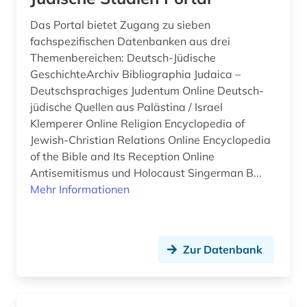
bildung (6)
Das Portal bietet Zugang zu sieben
fachspezifischen Datenbanken aus drei
bildungsforschung (5)
Themenbereichen: Deutsch-Jüdische
bildungssysteme (1)
GeschichteArchiv Bibliographia Judaica –
Deutschsprachiges Judentum Online Deutsch-
bildungswesen (1)
jüdische Quellen aus Palästina / Israel
Klemperer Online Religion Encyclopedia of
bildverarbeitung (1)
Jewish-Christian Relations Online Encyclopedia
of the Bible and Its Reception Online
bildwissenschaft (2)
Antisemitismus und Holocaust Singerman B...
biodiversität (1)
Mehr Informationen
biodiversitätsforschung (1)
bioenergie (1)
Zur Datenbank
bioengineer (1)
biografie (9)