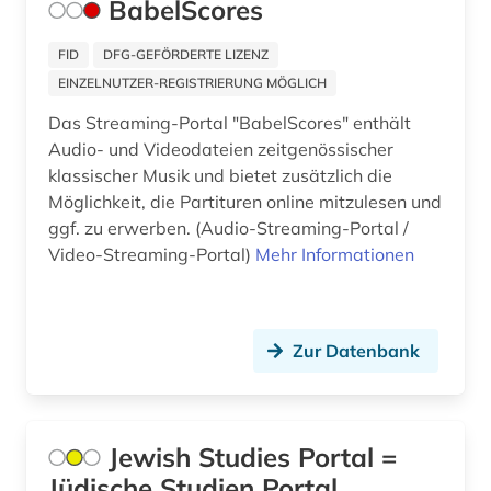
BabelScores
bilanzsteuerrecht (1)
FID
DFG-GEFÖRDERTE LIZENZ
bild (2)
EINZELNUTZER-REGISTRIERUNG MÖGLICH
bildbearbeitung (1)
Das Streaming-Portal "BabelScores" enthält
Audio- und Videodateien zeitgenössischer
bilddatenbank (4)
klassischer Musik und bietet zusätzlich die
Möglichkeit, die Partituren online mitzulesen und
bildende kunst (3)
ggf. zu erwerben. (Audio-Streaming-Portal /
bilder (1)
Video-Streaming-Portal)
Mehr Informationen
bildgebendes verfahren (1)
bildmaterial (1)
Zur Datenbank
bildnis (1)
bildstein (1)
Jewish Studies Portal =
bildstock (1)
Jüdische Studien Portal