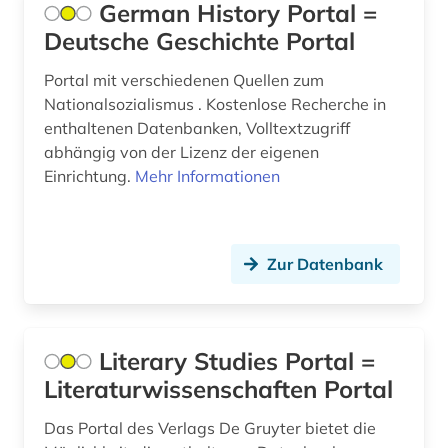
German History Portal =
biographie (7)
Deutsche Geschichte Portal
bioinformatik (2)
Portal mit verschiedenen Quellen zum
Nationalsozialismus . Kostenlose Recherche in
biologie (11)
enthaltenen Datenbanken, Volltextzugriff
biomedizin (2)
abhängig von der Lizenz der eigenen
Einrichtung.
Mehr Informationen
biomedizinische technik (1)
biomolekül (1)
Zur Datenbank
bionik (1)
biopolymere (1)
biosphärenreservat rhön (1)
Literary Studies Portal =
Literaturwissenschaften Portal
biotechnologie (1)
Das Portal des Verlags De Gruyter bietet die
biowissenschaften (5)