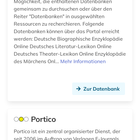
Möglichkeit, die enthaltenen Datenbanken
gemeinsam zu durchsuchen oder über den
blog (3)
Reiter "Datenbanken" in ausgewählten
boccaccio (1)
Ressourcen zu recherchieren. Folgende
Datenbanken können über das Portal erreicht
bodenschutz (2)
werden: Deutsche Biographische Enzyklopädie
Online Deutsches Literatur-Lexikon Online
bosnien-herzegowina (3)
Deutsches Theater-Lexikon Online Enzyklopädie
botanik (3)
des Märchens Onl...
Mehr Informationen
braak (1)
brahms, johannes | komponist; pianist (2)
Zur Datenbank
brahms-institut (2)
branchenprofil (1)
Portico
branchenverzeichnis (1)
Portico ist ein zentral organisierter Dienst, der
brandenburg (7)
seit 2006 im Auftrag von Verlagen E-Journals,