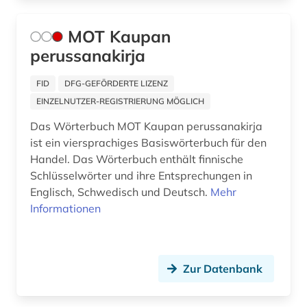
beschaffung (1)
MOT Kaupan
beschäftigung (1)
perussanakirja
bestand (1)
FID
DFG-GEFÖRDERTE LIZENZ
bestandsaufbau (1)
EINZELNUTZER-REGISTRIERUNG MÖGLICH
bestandserhaltung (1)
Das Wörterbuch MOT Kaupan perussanakirja
ist ein viersprachiges Basiswörterbuch für den
besucherführung (1)
Handel. Das Wörterbuch enthält finnische
Schlüsselwörter und ihre Entsprechungen in
beton (1)
Englisch, Schwedisch und Deutsch.
Mehr
betonbau (1)
Informationen
betriebsführung (2)
betriebsrat (1)
Zur Datenbank
betriebsverfassungsrecht (1)