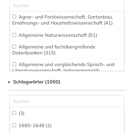
Agrar- und Forstwissenschaft, Gartenbau,
Ernährungs- und Haushaltswissenschaft (41)
Allgemeine Naturwissenschaft (51)
Allgemeine und fachübergreifende
Datenbanken (315)
Allgemeine und vergleichende Sprach- und
Literaturwissenschaft. Indogermanistik.
Außereuropäische Sprachen und Literaturen (85)
Schlagwörter (1000)
▲
Anglistik. Amerikanistik (53)
Archäologie (42)
Architektur, Bauingenieur- und
(3)
Vermessungswesen (86)
1680-1648 (1)
Asienkunde (13)