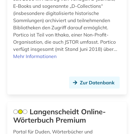
E-Books und sogenannte „D-Collections“
brandschutz (1)
(insbesondere digitalisierte historische
Sammlungen) archiviert und teilnehmenden
brandt (1)
Bibliotheken den Zugriff darauf ermöglicht.
braunkohle (1)
Portico ist Teil von Ithaka, einer Non-Profit-
Organisation, die auch JSTOR umfasst. Portico
braunschweig (1)
verfügt insgesamt (mit Stand Juni 2018) über...
Mehr Informationen
breda (1)
bremen (2)
Zur Datenbank
brežnev, leonid ilʹič | politiker (1)
brief (5)
briefsammlung (3)
Langenscheidt Online-
Wörterbuch Premium
british national corpus (1)
Portal für Duden, Wörterbücher und
brülow, kaspar | schriftsteller;