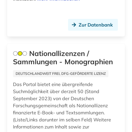
ausbildung (2)
ausgrabung (1)
Zur Datenbank
auslandsbau (1)
ausländerrecht (3)
Nationallizenzen /
ausländisches recht (1)
Sammlungen - Monographien
ausschreibung (1)
DEUTSCHLANDWEIT FREI, DFG-GEFÖRDERTE LIZENZ
aussprache (2)
Das Portal bietet eine übergreifende
Suchmöglichkeit über derzeit 50 (Stand
ausstellung (5)
September 2023) von der Deutschen
Forschungsgemeinschaft als Nationallizenz
australien (4)
finanzierte E-Book- und Textsammlungen.
auswanderer (1)
(Liste/Links darunter im selben Feld) Weitere
Informationen zum Inhalt sowie zur
auswanderung (2)