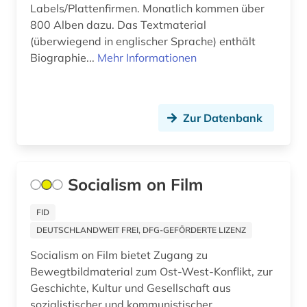
ansichtspostkarte (1)
Labels/Plattenfirmen. Monatlich kommen über
Griechenland (2)
800 Alben dazu. Das Textmaterial
antarktis (1)
Griechenland (Altertum) (4)
(überwiegend in englischer Sprache) enthält
Biographie...
Mehr Informationen
anthologie (2)
Großbritannien (21)
anthropologie (4)
Hamburg (5)
Zur Datenbank
anthroposophische medizin (1)
Hessen (8)
antibiotikaresistenz (1)
Irland (4)
antike (3)
Island (4)
Socialism on Film
antisemitismus (1)
Israel (10)
FID
DEUTSCHLANDWEIT FREI, DFG-GEFÖRDERTE LIZENZ
antisemitismusforschung (1)
Italien (18)
Socialism on Film bietet Zugang zu
anwalt (1)
Japan (3)
Bewegtbildmaterial zum Ost-West-Konflikt, zur
Geschichte, Kultur und Gesellschaft aus
aquakultur (1)
Jugoslawien (3)
sozialistischer und kommunistischer