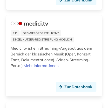
Zur Datenbank
bibliographie (5)
bibliothek (13)
medici.tv
bibliothek der hansestadt lübeck (1)
FID
DFG-GEFÖRDERTE LIZENZ
bibliotheksbau (1)
EINZELNUTZER-REGISTRIERUNG MÖGLICH
bibliotheksbestand (1)
Medici.tv ist ein Streaming-Angebot aus dem
bibliotheksgeschichte (1)
Bereich der klassischen Musik (Oper, Konzert,
Tanz, Dokumentationen). (Video-Streaming-
bibliothekswesen (1)
Portal)
Mehr Informationen
big data (1)
bilanz (1)
Zur Datenbank
bilanzierung (1)
bilanzrecht (4)