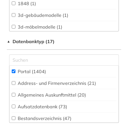
1848 (1)
Bavarica (21)
3d-gebäudemodelle (1)
Biologie, Biotechnologie (95)
3d-möbelmodelle (1)
Buch- und Bibliothekswesen,
Informationswissenschaft (62)
abbau (1)
Datenbanktyp (17)
▲
Byzantinistik (2)
abbildung (1)
Chemie und Pharmazie (61)
abfallrecht (2)
Portal (1404
)
Elektrotechnik, Elektronik, Nachrichtentechnik
abgabeordnung (1)
(30)
Address- und Firmenverzeichnis (21
)
abgeordneter (1)
Energietechnik (39)
Allgemeines Auskunftmittel (20
)
abraham geiger kolle (1)
Ethnologie (57)
Aufsatzdatenbank (73
)
abrüstung (1)
Geographie (84)
Bestandsverzeichnis (47
)
abschnitt 1 (1)
Geowissenschaften (49)