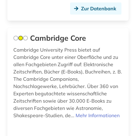
archivkunde (2)
Palaestina (4)
Zur Datenbank
archivwesen (2)
Polen (28)
archäologie (11)
Portugal (2)
Cambridge Core
archäologische funde (1)
Rheinland-Pfalz (6)
Cambridge University Press bietet auf
archäologische stätte (1)
Cambridge Core unter einer Oberfläche und zu
Roemisches Reich (2)
allen Fachgebieten Zugriff auf: Elektronische
arisierung (1)
Rumänien (7)
Zeitschriften, Bücher (E-Books), Buchreihen, z. B.
The Cambridge Companions,
aristoteles (1)
Russland, Sowjetunion (14)
Nachschlagewerke, Lehrbücher. Über 360 von
arktis (1)
Experten begutachtete wissenschaftliche
Saarland (3)
Zeitschriften sowie über 30.000 E-Books zu
armenien (3)
Sachsen (10)
diversen Fachgebieten wie Astronomie,
Shakespeare-Studien, de...
Mehr Informationen
art (1)
Sachsen-Anhalt (5)
arthur (2)
Schleswig-Holstein (3)