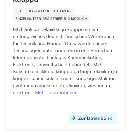
bericht (1)
FID
DFG-GEFÖRDERTE LIZENZ
berichte (1)
EINZELNUTZER-REGISTRIERUNG MÖGLICH
berlin (8)
MOT Saksan tekniikka ja kauppa ist ein
umfangreiches deutsch-finnisches Wörterbuch
berliner mauer (1)
für Technik und Handel. Dazu werden neue
Technologien unter anderem in den Bereichen
beruf (1)
Informationstechnologie, Kommunikation,
berufliche bildung (1)
Elektronik, Umweltschutz behandelt. MOT
Saksan tekniikka ja kauppa on laaja tekniikan ja
berufliche fortbildung (1)
kaupan suomi–saksa–suomi-sanakirja. Mukana
ovat muun muassa tietotekniikan, viestinnän,
berufsanfang (1)
elektron...
Mehr Informationen
berufsbildung (1)
berufsfeld agrarwirtschaft (1)
Zur Datenbank
berufsforschung (1)