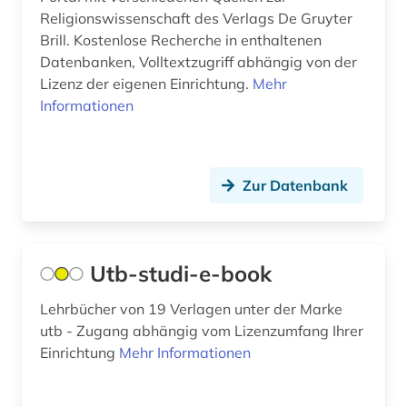
arbeitsrecht (2)
Religionswissenschaft des Verlags De Gruyter
Montenegro (2)
Brill. Kostenlose Recherche in enthaltenen
arbeitsschutz (2)
Niederlande (17)
Datenbanken, Volltextzugriff abhängig von der
Lizenz der eigenen Einrichtung.
Mehr
architektur (27)
Niedersachsen (4)
Informationen
architekturpraxis (1)
Nordamerika (5)
architekturpreis (1)
Nordrhein-Westfalen (9)
Zur Datenbank
archiv (29)
Norwegen (11)
archiv für kindertexte eva maria kohl (1)
Oesterreich (47)
Utb-studi-e-book
archival documents (1)
Osmanisches Reich (2)
Lehrbücher von 19 Verlagen unter der Marke
archivalien (2)
Ostasien (3)
utb - Zugang abhängig vom Lizenzumfang Ihrer
archivbestand (1)
Einrichtung
Mehr Informationen
Osteuropa (12)
archive (1)
Ostmitteleuropa (6)