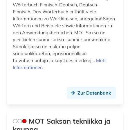
behörden (1)
Wörterbuch Finnisch-Deutsch, Deutsch-
Finnisch. Das Wörterbuch enthält viele
beilegung (1)
Informationen zu Wortklassen, unregelmäßigen
bekleidung (1)
Wörtern und Beispiele sowie Informationen zu
den Anwendungsbereichen. MOT Saksa on
belgien (2)
yleiskielen suomi–saksa–suomi-suursanakirja.
Sanakirjassa on mukana paljon
belgienforschung (1)
sanaluokkatietoa, epäsäännöllisiä
taivutusmuotoja ja käyttöesimerkkej...
Mehr
belletristik (3)
Informationen
belutschisch (1)
bengali (1)
Zur Datenbank
benin (1)
beratung (1)
MOT Saksan tekniikka ja
bergbau (4)
kauppa