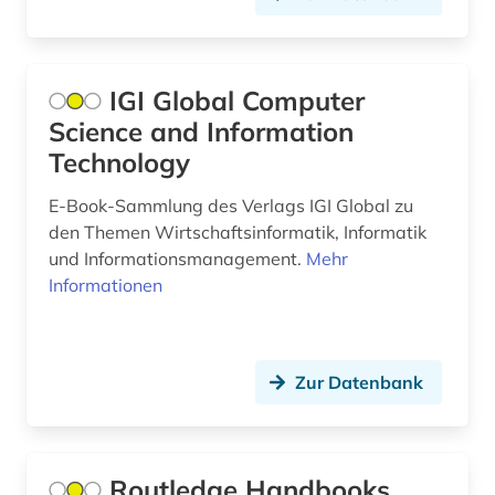
baden-württemberg (10)
bahr (1)
IGI Global Computer
Science and Information
balkanromanistik (1)
Technology
ballett (1)
E-Book-Sammlung des Verlags IGI Global zu
balneologie (1)
den Themen Wirtschaftsinformatik, Informatik
und Informationsmanagement.
Mehr
baltikum (1)
Informationen
bankenregulierung (1)
bankenstatistik (1)
Zur Datenbank
bargfeld (1)
barock (1)
Routledge Handbooks
basteln (1)