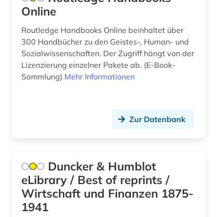
Online
baudenkmal (1)
Routledge Handbooks Online beinhaltet über
bauen (1)
300 Handbücher zu den Geistes-, Human- und
Sozialwissenschaften. Der Zugriff hängt von der
bauforschung (1)
Lizenzierung einzelner Pakete ab. (E-Book-
Sammlung)
Mehr Informationen
baukonstruktion (1)
baumangel (1)
baumaßnahme (1)
Zur Datenbank
bauplanungsrecht (1)
baurecht (1)
Duncker & Humblot
eLibrary / Best of reprints /
baustoffe (1)
Wirtschaft und Finanzen 1875-
bautechnik (1)
1941