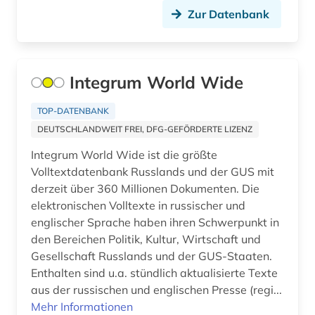
Zur Datenbank
artificial life (1)
Schweden (20)
artikelsuche (1)
Schweiz (33)
aruba (1)
Serbien (6)
Integrum World Wide
arzneimittel (1)
Skandinavien (2)
TOP-DATENBANK
DEUTSCHLANDWEIT FREI, DFG-GEFÖRDERTE LIZENZ
arzneimittelwechselwirkung (1)
Slowakei (8)
Integrum World Wide ist die größte
asien (1)
Slowenien (6)
Volltextdatenbank Russlands und der GUS mit
derzeit über 360 Millionen Dokumenten. Die
asien-afrika-wissenschaften (1)
Spanien (14)
elektronischen Volltexte in russischer und
asienkunde (1)
englischer Sprache haben ihren Schwerpunkt in
Suedamerika (11)
den Bereichen Politik, Kultur, Wirtschaft und
astm methoden (1)
Suedasien (5)
Gesellschaft Russlands und der GUS-Staaten.
Enthalten sind u.a. stündlich aktualisierte Texte
astronomie (4)
Suedostasien (3)
aus der russischen und englischen Presse (regi...
astrophysik (1)
Mehr Informationen
Suedosteuropa (13)