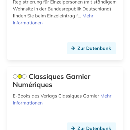
Registrierung für Einzelpersonen (mit ständigem
Wohnsitz in der Bundesrepublik Deutschland)
authentizität (1)
finden Sie beim Einzeleintrag f...
Mehr
autobiografie (2)
Informationen
autobiografische literatur (3)
autor (2)
Zur Datenbank
außenhandel (3)
außenhandel mit industriegütern (1)
Classiques Garnier
außenpolitik (1)
Numériques
außenwirtschaft (2)
E-Books des Verlags Classiques Garnier
Mehr
Informationen
avantgarde (1)
avestisch (1)
Zur Datenbank
bachelorarbeit (1)