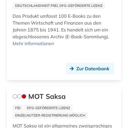
bauteile (1)
DEUTSCHLANDWEIT FREI, DFG-GEFÖRDERTE LIZENZ
bauwerk (2)
Das Produkt umfasst 100 E-Books zu den
Themen Wirtschaft und Finanzen aus den
bauwesen (5)
Jahren 1875 bis 1941. Es handelt sich um ein
bauwirtschaft (1)
abgeschlossenes Archiv (E-Book-Sammlung).
Mehr Informationen
bauökologie (3)
bayern (13)
Zur Datenbank
bda-preis (1)
bedrohte sprache (1)
beeinträchtigung (1)
MOT Saksa
behinderung (1)
FID
DFG-GEFÖRDERTE LIZENZ
EINZELNUTZER-REGISTRIERUNG MÖGLICH
behörde (2)
MOT Saksa ist ein allgemeines zweisprachiges