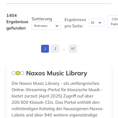
amtsdrucke (1)
Bulgarien (6)
anarchismus (1)
Byzantinisches Reich (1)
1404
Sortierung
Ergebnisse
CSV
Ergebnisse
anatomie (2)
Expo
China (8)
pro Seite:
gefunden
and criticism (1)
Daenemark (10)
andreas (1)
Deutschland (215)
1
2
…
57
angewandte wissenschaften (1)
Deutschland (DDR) (25)
anglistik (3)
Estland (4)
Naxos Music Library
angloamerikanischer kulturraum (1)
Europa (50)
Die Naxos Music Library - als umfangreiches
animationsfilm (1)
Online-Streaming-Portal für klassische Musik -
Finnland (12)
bietet zurzeit (April 2025) Zugriff auf über
anlagensicherheit (1)
Frankreich (24)
200.500 Klassik-CDs. Das Portal enthält den
vollständigen Katalog der hauseigenen Naxos-
annette von droste-hülshoff (1)
GUS (2)
Labels und über 940 weitere eigenständige