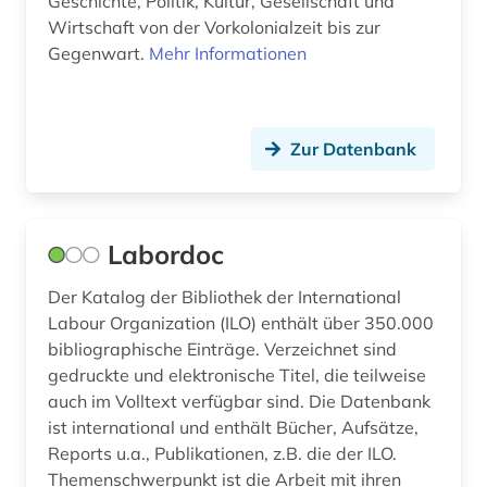
Geschichte, Politik, Kultur, Gesellschaft und
Wirtschaft von der Vorkolonialzeit bis zur
lebensmittel (1)
Gegenwart.
Mehr Informationen
lexikon (1)
literatur (5)
Zur Datenbank
literaturwissenschaft (1)
lokalgeschichte (1)
Labordoc
london (3)
Der Katalog der Bibliothek der International
management (9)
Labour Organization (ILO) enthält über 350.000
bibliographische Einträge. Verzeichnet sind
managementtechniken (1)
gedruckte und elektronische Titel, die teilweise
marketing (1)
auch im Volltext verfügbar sind. Die Datenbank
ist international und enthält Bücher, Aufsätze,
markt (2)
Reports u.a., Publikationen, z.B. die der ILO.
Themenschwerpunkt ist die Arbeit mit ihren
marktdaten (3)