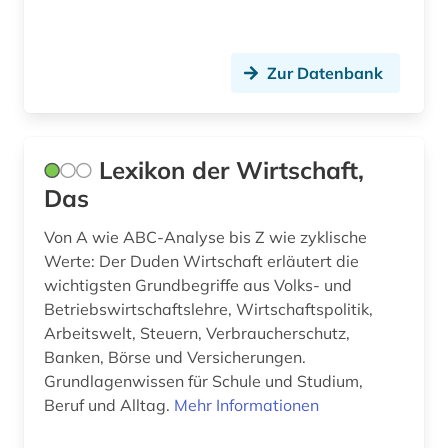
pflegepraxis (2)
philosophie (2)
Zur Datenbank
plakat (1)
podcast (1)
Lexikon der Wirtschaft,
polen (1)
Das
politik (48)
Von A wie ABC-Analyse bis Z wie zyklische
presse (2)
Werte: Der Duden Wirtschaft erläutert die
wichtigsten Grundbegriffe aus Volks- und
pressemitteilung (1)
Betriebswirtschaftslehre, Wirtschaftspolitik,
Arbeitswelt, Steuern, Verbraucherschutz,
primärquelle (1)
Banken, Börse und Versicherungen.
privatwirtschaft (1)
Grundlagenwissen für Schule und Studium,
Beruf und Alltag.
Mehr Informationen
produktinformation (1)