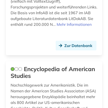
(vielfach mit Volltextzugriff),
Forschungsprojekten und weiterführenden Links.
konkordanz (1)
Die Basis von InfoAB ist die seit 1967 im IAB
krankheiten und seuchen (1)
aufgebaute Literaturdatenbank LitDokAB. Sie
enthält rund 200.000 N...
Mehr Informationen
kreditwesen (1)
krieg (4)
Zur Datenbank
kultur (14)
kulturelles leben (1)
kulturwissenschaften (2)
Encyclopedia of American
Studies
kunst (4)
Nachschlagewerk zur Amerikanistik. Die im
landeskunde (1)
Namen der American Studies Associaton (ASA)
landwirtschaft (3)
herausgegebene Enzyklopädie beinhaltet mehr
als 800 Artikel zur US-amerikanischen
lateinamerika (3)