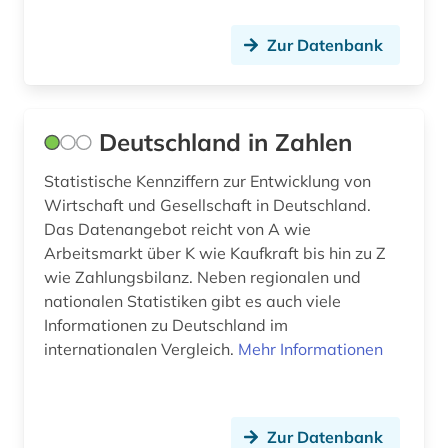
propaganda (1)
Zur Datenbank
prozessmanagement (1)
psychologie (3)
public health (1)
Deutschland in Zahlen
pädagogik (2)
Statistische Kennziffern zur Entwicklung von
Wirtschaft und Gesellschaft in Deutschland.
quelle (2)
Das Datenangebot reicht von A wie
Arbeitsmarkt über K wie Kaufkraft bis hin zu Z
rating (2)
wie Zahlungsbilanz. Neben regionalen und
rechnungslegung (1)
nationalen Statistiken gibt es auch viele
Informationen zu Deutschland im
recht (22)
internationalen Vergleich.
Mehr Informationen
rechtsgeschichte (1)
rechtswissenschaft (2)
Zur Datenbank