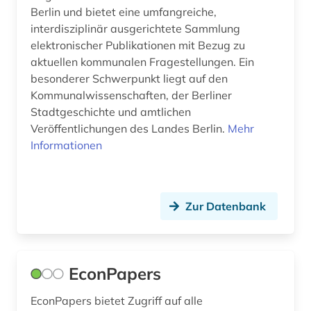
Berlin und bietet eine umfangreiche,
warenhandel (1)
interdisziplinär ausgerichtete Sammlung
elektronischer Publikationen mit Bezug zu
weber (2)
aktuellen kommunalen Fragestellungen. Ein
weiterbildung (1)
besonderer Schwerpunkt liegt auf den
Kommunalwissenschaften, der Berliner
welt (4)
Stadtgeschichte und amtlichen
Veröffentlichungen des Landes Berlin.
Mehr
weltbank (1)
Informationen
weltgeschichte 1750-2000 (1)
werkstoffkunde (1)
Zur Datenbank
werkstofftechnik (1)
wettbewerbsfähigkeit (1)
EconPapers
wirtschaft (220)
EconPapers bietet Zugriff auf alle
wirtschaftsgeschichte (1)