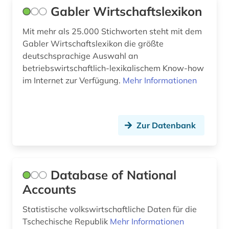
nordamerika (1)
Gabler Wirtschaftslexikon
oecd (5)
Mit mehr als 25.000 Stichworten steht mit dem
online-publikation (1)
Gabler Wirtschaftslexikon die größte
deutschsprachige Auswahl an
organisation (1)
betriebswirtschaftlich-lexikalischem Know-how
im Internet zur Verfügung.
Mehr Informationen
ostasien (1)
osteuropa (1)
Zur Datenbank
ostmitteleuropa (1)
ostwestfalen-lippe (1)
paris (1)
Database of National
Accounts
personal (1)
Statistische volkswirtschaftliche Daten für die
perón, juan domingo | politiker (1)
Tschechische Republik
Mehr Informationen