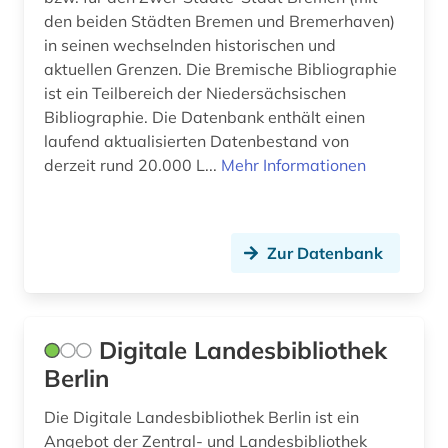
den beiden Städten Bremen und Bremerhaven)
vereinte nationen (1)
in seinen wechselnden historischen und
verhalten wilder tiere (1)
aktuellen Grenzen. Die Bremische Bibliographie
ist ein Teilbereich der Niedersächsischen
verkehr (1)
Bibliographie. Die Datenbank enthält einen
laufend aktualisierten Datenbestand von
vertrieb (1)
derzeit rund 20.000 L...
Mehr Informationen
verwaltung (2)
verwaltungswissenschaft (10)
Zur Datenbank
video (2)
volkswirtschaft (2)
Digitale Landesbibliothek
volkswirtschaftliche gesamtrechnung (2)
Berlin
volkswirtschaftslehre (1)
Die Digitale Landesbibliothek Berlin ist ein
wales (1)
Angebot der Zentral- und Landesbibliothek