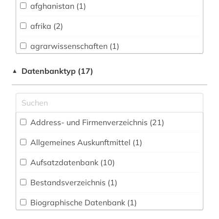
afghanistan (1)
Bavarica (0)
afrika (2)
Biologie, Biotechnologie (3)
agrarwissenschaften (1)
Buch- und Bibliothekswesen,
Informationswissenschaft (0)
albanien (1)
Datenbanktyp (17)
▲
Byzantinistik (0)
amerika (1)
Chemie und Pharmazie (0)
analyse (1)
Address- und Firmenverzeichnis (21
)
Elektrotechnik, Elektronik, Nachrichtentechnik
analysen (1)
(2)
Allgemeines Auskunftmittel (1
)
anthropologie (1)
Energietechnik (6)
Aufsatzdatenbank (10
)
arbeit (8)
Ethnologie (5)
Bestandsverzeichnis (1
)
arbeitslosigkeit (1)
Geographie (6)
Biographische Datenbank (1
)
arbeitsmarkt (2)
Geowissenschaften (0)