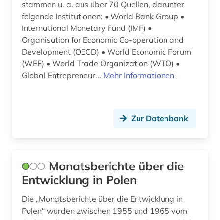
stammen u. a. aus über 70 Quellen, darunter
südostasien (1)
folgende Institutionen: • World Bank Group •
International Monetary Fund (IMF) •
südosteuropa (1)
Organisation for Economic Co-operation and
tabelle (1)
Development (OECD) • World Economic Forum
(WEF) • World Trade Organization (WTO) •
taxonomie (1)
Global Entrepreneur...
Mehr Informationen
technik (2)
technologie (3)
Zur Datenbank
textsammlung (1)
the economist (1)
Monatsberichte über die
tierarten (1)
Entwicklung in Polen
transport (1)
Die „Monatsberichte über die Entwicklung in
Polen“ wurden zwischen 1955 und 1965 vom
trend (2)