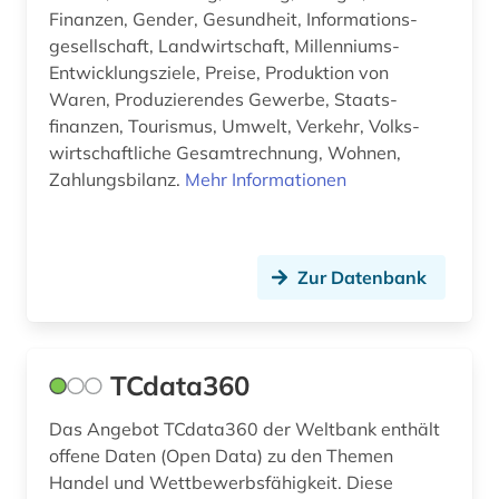
Finan­zen, Gender, Gesund­heit, Informa­tions­
stadt (1)
gesell­schaft, Land­wirt­schaft, Millen­niums-
stammdaten (1)
Entwick­lungs­ziele, Preise, Produk­tion von
Waren, Produ­zierendes Gewerbe, Staats­
statistik (29)
finanzen, Touris­mus, Umwelt, Verkehr, Volks­
wirt­schaftliche Gesamt­rechnung, Wohnen,
steuer (5)
Zahlungs­bilanz.
Mehr Informationen
steuern (2)
steuerrecht (1)
Zur Datenbank
steuerwissenschaften (1)
streaming (1)
TCdata360
studium (1)
Das Angebot TCdata360 der Weltbank enthält
städtebau (1)
offene Daten (Open Data) zu den Themen
südamerika (1)
Handel und Wettbewerbsfähigkeit. Diese