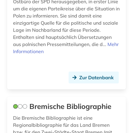
Ostbüro der SPD herausgegeben, in erster Linie
tschechische republik (2)
um die eigenen Parteikreise über die Situation in
Polen zu informieren. Sie sind damit eine
umwelt (7)
einzigartige Quelle für die politische und soziale
Lage im Nachbarland für diese Periode.
umweltmanagement (1)
Enthalten sind hauptsächlich Übersetzungen
unternehmen (7)
aus polnischen Pressemitteilungen, die d...
Mehr
Informationen
unternehmensinformationen (1)
unternehmensnachrichten (1)
Zur Datenbank
unternehmensprofile (2)
unternehmensverzeichnis (2)
usa (4)
Bremische Bibliographie
venezuela (1)
Die Bremische Bibliographie ist eine
Regionalbibliographie für das Land Bremen
verbrauch (1)
bzw. für den Zwei-Städte-Staat Bremen (mit