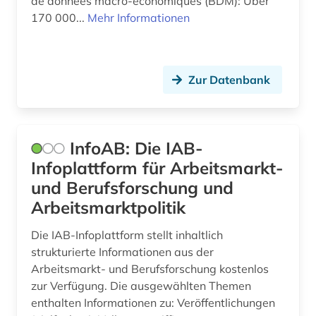
de données macro-économiques (BDM): Über
170 000...
Mehr Informationen
jagd (1)
jahresabschluss (1)
journalismus (1)
Zur Datenbank
journalistik (1)
karibik (1)
InfoAB: Die IAB-
Infoplattform für Arbeitsmarkt-
karriere (1)
und Berufsforschung und
kennzahlen (1)
Arbeitsmarktpolitik
klein- und mittelbetrieb (1)
Die IAB-Infoplattform stellt inhaltlich
kolumbien (1)
strukturierte Informationen aus der
Arbeitsmarkt- und Berufsforschung kostenlos
kommunalwissenschaft (1)
zur Verfügung. Die ausgewählten Themen
enthalten Informationen zu: Veröffentlichungen
konjunktur (1)