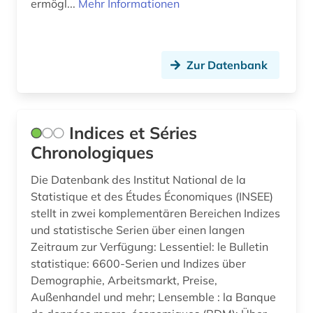
ermögl...
Mehr Informationen
industrie (4)
informatik (1)
Zur Datenbank
informationssystem (1)
informationswissenschaften (1)
Indices et Séries
innenpolitik (1)
Chronologiques
international energy agency (1)
Die Datenbank des Institut National de la
internationale arbeitsorganisation (1)
Statistique et des Études Économiques (INSEE)
stellt in zwei komplementären Bereichen Indizes
internationale beziehungen (1)
und statistische Serien über einen langen
Zeitraum zur Verfügung: Lessentiel: le Bulletin
internet (1)
statistique: 6600-Serien und Indizes über
investition (1)
Demographie, Arbeitsmarkt, Preise,
Außenhandel und mehr; Lensemble : la Banque
italien (1)