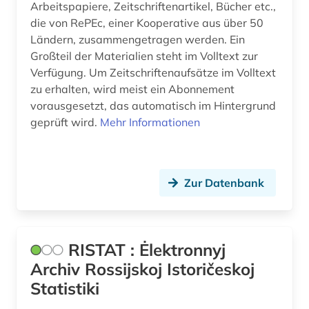
Arbeitspapiere, Zeitschriftenartikel, Bücher etc.,
wirtschaftsinformation (1)
die von RePEc, einer Kooperative aus über 50
Ländern, zusammengetragen werden. Ein
wirtschaftspolitik (1)
Großteil der Materialien steht im Volltext zur
Verfügung. Um Zeitschriftenaufsätze im Volltext
wirtschaftssprache (1)
zu erhalten, wird meist ein Abonnement
vorausgesetzt, das automatisch im Hintergrund
wirtschaftstheorie (2)
geprüft wird.
Mehr Informationen
wirtschaftswachstum (1)
wirtschaftswissenschaften (7)
Zur Datenbank
wirtschaftszeitung (1)
wirtschaftszweig (1)
RISTAT : Ėlektronnyj
wissenschaft (3)
Archiv Rossijskoj Istoričeskoj
wochenzeitung (1)
Statistiki
währung (1)