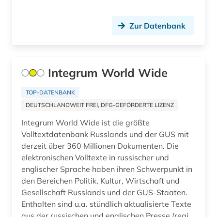
ernährungswissenschaft (1)
Luxemburg (2)
europa (8)
Zur Datenbank
Makedonien (1)
europäische union (1)
Mittelamerika (6)
facilitymanagement (1)
Integrum World Wide
Moldawien (1)
fallstudien (1)
TOP-DATENBANK
Monaco (1)
fid asien (1)
DEUTSCHLANDWEIT FREI, DFG-GEFÖRDERTE LIZENZ
Montenegro (1)
Integrum World Wide ist die größte
fid asien crossasia (1)
Volltextdatenbank Russlands und der GUS mit
Niederlande (1)
fid lateinamerika (5)
derzeit über 360 Millionen Dokumenten. Die
elektronischen Volltexte in russischer und
Nordamerika (1)
film (1)
englischer Sprache haben ihren Schwerpunkt in
Nordrhein-Westfalen (1)
den Bereichen Politik, Kultur, Wirtschaft und
finance (2)
Gesellschaft Russlands und der GUS-Staaten.
Norwegen (1)
finanzdienstleister (1)
Enthalten sind u.a. stündlich aktualisierte Texte
aus der russischen und englischen Presse (regi...