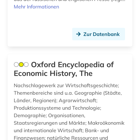
Oesterreich (5)
finanzdienstleistungsinstitut (1)
Mehr Informationen
Osteuropa (3)
finanzen (3)
Ostmitteleuropa (1)
finanzierung (1)
Zur Datenbank
Polen (2)
finanztheorie (1)
Portugal (1)
finanzwirtschaft (5)
Oxford Encyclopedia of
Rumänien (1)
finanzwissenschaft (1)
Economic History, The
Russland, Sowjetunion (5)
firma (1)
Nachschlagewerk zur Wirtschaftsgeschichte;
Schweden (1)
Themenbereiche sind u.a. Geographie (Städte,
firmen (1)
Länder, Regionen); Agrarwirtschaft;
Schweiz (4)
firmenbuch (1)
Produktionssysteme und Technologie;
Demographie; Organisationen,
Serbien (1)
firmendatenbank (1)
Staatsregierungen und Märkte; Makroökonomik
Slowakei (1)
und internationale Wirtschaft; Bank- und
forderungsausfallrisiko (1)
Finanzwesen; natürliche Ressourcen und