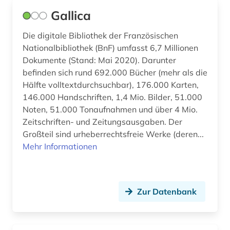
Gallica
mitteleuropa (1)
Die digitale Bibliothek der Französischen
musik (2)
Nationalbibliothek (BnF) umfasst 6,7 Millionen
Dokumente (Stand: Mai 2020). Darunter
nachhaltiges management (1)
befinden sich rund 692.000 Bücher (mehr als die
nachhaltigkeit (1)
Hälfte volltextdurchsuchbar), 176.000 Karten,
146.000 Handschriften, 1,4 Mio. Bilder, 51.000
nachricht (2)
Noten, 51.000 Tonaufnahmen und über 4 Mio.
Zeitschriften- und Zeitungsausgaben. Der
nachrichten (3)
Großteil sind urheberrechtsfreie Werke (deren...
Mehr Informationen
naher osten (1)
naturwissenschaften (3)
niederlande (1)
Zur Datenbank
nordafrika (1)