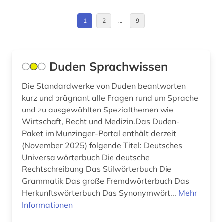
einkommen (1)
Frankreich (8)
1
2
…
9
electronic commerce (1)
GUS (2)
elektronische bibliothek (1)
Griechenland (1)
Duden Sprachwissen
elektronische zeitschrift (1)
Großbritannien (8)
elektronisches buch (13)
Die Standardwerke von Duden beantworten
kurz und prägnant alle Fragen rund um Sprache
Irland (1)
energie (3)
und zu ausgewählten Spezialthemen wie
Italien (2)
Wirtschaft, Recht und Medizin.Das Duden-
england (1)
Paket im Munzinger-Portal enthält derzeit
Jugoslawien (1)
(November 2025) folgende Titel: Deutsches
englisch (10)
Universalwörterbuch Die deutsche
Kanada (1)
entwicklung (3)
Rechtschreibung Das Stilwörterbuch Die
Kroatien (1)
Grammatik Das große Fremdwörterbuch Das
enzyklopädie (2)
Herkunftswörterbuch Das Synonymwört...
Mehr
Lettland (1)
Informationen
erdöl (1)
Litauen (1)