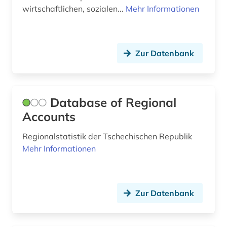
wirtschaftlichen, sozialen...
Mehr Informationen
mauritius (1)
max (2)
Zur Datenbank
max weber (1)
medienwissenschaft (1)
Database of Regional
medizin (7)
Accounts
migration (3)
Regionalstatistik der Tschechischen Republik
militarismus (1)
Mehr Informationen
militär (1)
militärwesen (1)
Zur Datenbank
mitgliedsstaaten (3)
mittelamerika (1)