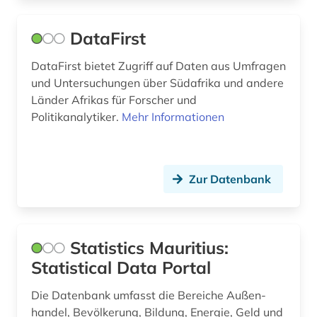
sozialgeschichte (4)
DataFirst
sozialstruktur (2)
DataFirst bietet Zugriff auf Daten aus Umfragen
sozialwesen (2)
und Untersuchungen über Südafrika und andere
sozialwissenschaften (5)
Länder Afrikas für Forscher und
Politikanalytiker.
Mehr Informationen
soziologie (10)
spanien (1)
Zur Datenbank
spanisch (3)
sport (2)
sprache (2)
Statistics Mauritius:
Statistical Data Portal
staat (1)
Die Datenbank umfasst die Bereiche Außen­
staatsrecht (1)
handel, Bevöl­kerung, Bildung, Energie, Geld und