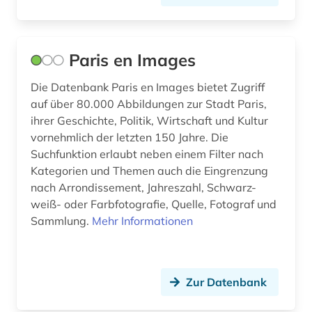
regionalbibliografie (1)
regionalstatistik (1)
Paris en Images
religion (5)
Die Datenbank Paris en Images bietet Zugriff
russisch (1)
auf über 80.000 Abbildungen zur Stadt Paris,
ihrer Geschichte, Politik, Wirtschaft und Kultur
russische literatur (1)
vornehmlich der letzten 150 Jahre. Die
russland (4)
Suchfunktion erlaubt neben einem Filter nach
Kategorien und Themen auch die Eingrenzung
schweiz (3)
nach Arrondissement, Jahreszahl, Schwarz-
weiß- oder Farbfotografie, Quelle, Fotograf und
sicherheit (1)
Sammlung.
Mehr Informationen
sowjetunion (2)
sozialarbeit (1)
Zur Datenbank
soziale arbeit (1)