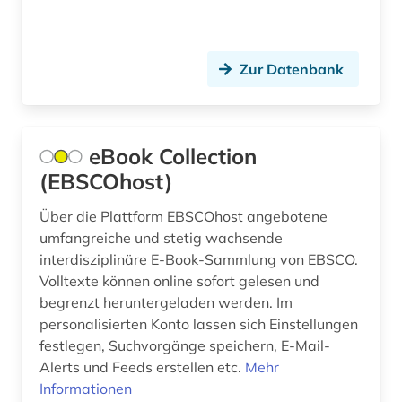
geographie (4)
geographische namen (1)
Zur Datenbank
geschichte (22)
geschichte 1800-1930 (1)
eBook Collection
geschichte 1955-1965 (1)
(EBSCOhost)
geschichte 600-1999 (1)
Über die Plattform EBSCOhost angebotene
umfangreiche und stetig wachsende
gesellschaft (14)
interdisziplinäre E-Book-Sammlung von EBSCO.
gesundheit (2)
Volltexte können online sofort gelesen und
begrenzt heruntergeladen werden. Im
gesundheitsberichterstattung (1)
personalisierten Konto lassen sich Einstellungen
festlegen, Suchvorgänge speichern, E-Mail-
gewerkschaft (1)
Alerts und Feeds erstellen etc.
Mehr
globalisierung (2)
Informationen