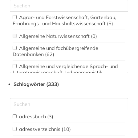
Agrar- und Forstwissenschaft, Gartenbau,
Ernährungs- und Haushaltswissenschaft (5)
Allgemeine Naturwissenschaft (0)
Allgemeine und fachübergreifende
Datenbanken (62)
Allgemeine und vergleichende Sprach- und
Literaturwissenschaft. Indogermanistik.
Außereuropäische Sprachen und Literaturen (4)
Schlagwörter (333)
▲
Anglistik. Amerikanistik (5)
Archäologie (1)
Architektur, Bauingenieur- und
adressbuch (3)
Vermessungswesen (1)
adressverzeichnis (10)
Asienkunde (0)