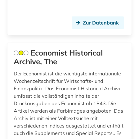
großbetrieb (1)
großbritannien (2)
Zur Datenbank
gus (1)
handel (9)
Economist Historical
heimatkunde (1)
Archive, The
historische karte (1)
Der Economist ist die wichtigste internationale
Wochenzeitschrift für Wirtschafts- und
hochschulen (1)
Finanzpolitik. Das Economist Historical Archive
umfasst die vollständigen Inhalte der
hongkong (1)
Druckausgaben des Economist ab 1843. Die
indien (2)
Artikel werden als Farbimages angeboten. Das
Archiv ist mit einer Volltextsuche mit
indikator (1)
verschiedenen Indices ausgestattet und enthält
auch die Supplements und Special Reports.. Es
indikatoren (1)