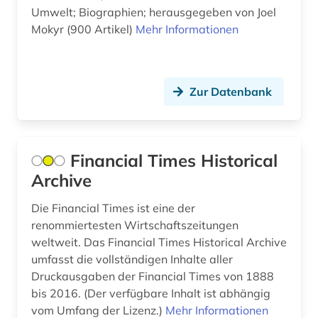
Slowenien (1)
fortschrittsbericht (1)
Umwelt; Biographien; herausgegeben von Joel
Mokyr (900 Artikel)
Mehr Informationen
Spanien (2)
fotografie (1)
Suedamerika (6)
frankreich (5)
Suedostasien (1)
Zur Datenbank
französisch (5)
Suedosteuropa (1)
frau (1)
Tschechische Republik (3)
Financial Times Historical
führungskräfte (1)
Archive
USA (9)
galloromanistik (2)
Ukraine (1)
Die Financial Times ist eine der
geisteswissenschaften (1)
renommiertesten Wirtschaftszeitungen
Ungarn (1)
weltweit. Das Financial Times Historical Archive
genealogie (2)
umfasst die vollständigen Inhalte aller
genossenschaften (1)
Druckausgaben der Financial Times von 1888
bis 2016. (Der verfügbare Inhalt ist abhängig
geografie (2)
vom Umfang der Lizenz.)
Mehr Informationen