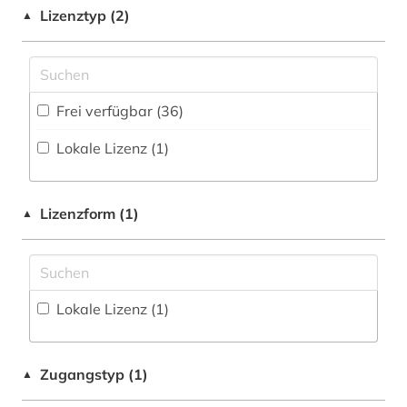
Buchhandelsverzeichnis (0
)
debatte (1)
Lizenztyp (2)
▲
Germanistik. Niederlandistik. Skandinavistik
(2)
Disziplinäre Forschungsdatenrepositorien (1
)
denkmalpflege (1)
Geschichte (29)
Disziplinäre Repositorien (1
)
digitalisierung (5)
Frei verfügbar (36)
Geschichte der Pädagogik und des
Fachbibliographie (0
)
dänemark (1)
Bildungswesens (0)
Lokale Lizenz (1)
Faktendatenbank (9
)
ecuador (1)
Gesundheitswissenschaften (0)
National-, Regionalbibliographie (1
)
elektronische bibliothek (1)
Handschriftenkunde (2)
Lizenzform (1)
▲
Portal (22
)
europa (2)
Informatik (0)
Sammlung Nicht-Textueller-Materialien (29
)
fachportal (1)
Jüdische Studien (1)
Volltextdatenbank (20
)
Lokale Lizenz (1)
finnland (2)
Klassische Philologie. Byzantinistik.
Mittellateinische und Neugriechische Philologie.
Wörterbuch, Enzyklopädie, Nachschlagwerk
fotoarchiv (1)
Neulatein (0)
(2
)
Zugangstyp (1)
▲
fotografie (3)
Kunstgeschichte (11)
Zeitung (0
)