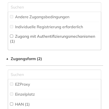
frankreich (1)
Maschinenbau (0)
Zeitungs-, Zeitschriftenbibliographie (0
)
frühe neuzeit (1)
Mathematik (0)
Andere Zugangsbedingungen
gebrauchsgegenstand (1)
Medien- und Kommunikationswissenschaften,
Individuelle Registrierung erforderlich
Kommunikationsdesign (2)
gemälde (1)
Zugang mit Authentifizierungsmechanismen
Medizin (0)
(1)
geschichte (25)
Militärwissenschaft (0)
geschichte 1945 - (1)
Zugangsform (2)
▲
Musikwissenschaft (1)
gotland (1)
Natur- und Umweltschutz (0)
grafik (1)
Orientalistik (1)
EZProxy
handschrift (2)
Osteuropa-Studien (10)
Einzelplatz
heiligenverehrung (1)
Pädagogik (0)
HAN (1)
heiliger (1)