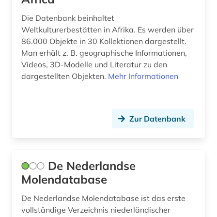
stadtgestaltung (1)
Die Datenbank beinhaltet
Weltkulturerbestätten in Afrika. Es werden über
stadtsanierung (1)
86.000 Objekte in 30 Kollektionen dargestellt.
Man erhält z. B. geographische Informationen,
stettin (1)
Videos, 3D-Modelle und Literatur zu den
städtebau (1)
dargestellten Objekten.
Mehr Informationen
südholland (1)
thüringen (2)
Zur Datenbank
ukraine (1)
unesco (1)
De Nederlandse
uppsala (1)
Molendatabase
urkunde (1)
De Nederlandse Molendatabase ist das erste
vollständige Verzeichnis niederländischer
västmanland (1)