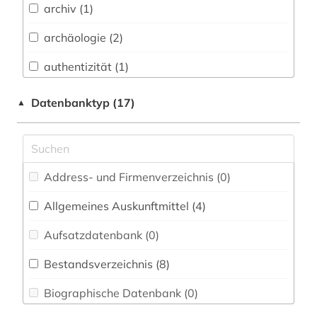
archiv (1)
Bavarica (2)
archäologie (2)
Biologie, Biotechnologie (0)
authentizität (1)
Buch- und Bibliothekswesen,
Informationswissenschaft (5)
bayern (2)
Datenbanktyp (17)
▲
Byzantinistik (0)
belgien (1)
Chemie und Pharmazie (0)
berlin (1)
Address- und Firmenverzeichnis (0
)
Elektrotechnik, Elektronik, Nachrichtentechnik
bestandserhaltung (1)
(0)
Allgemeines Auskunftmittel (4
)
bibliothèque royale albert i. (1)
Energietechnik (0)
Aufsatzdatenbank (0
)
bilddatenbank (2)
Ethnologie (14)
Bestandsverzeichnis (8
)
brandenburg (1)
Geographie (4)
Biographische Datenbank (0
)
brüssel (1)
Geowissenschaften (0)