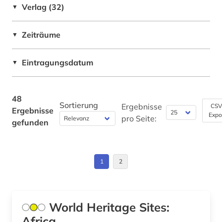
Verlag (32)
▼
polen (4)
Niedersachsen (1)
portal (1)
Zeiträume
▼
Norwegen (3)
quelle (2)
Oesterreich (2)
Eintragungsdatum
▼
regensburg (1)
Osteuropa (1)
regionalgeschichte (1)
Polen (6)
48
Sortierung
Ergebnisse
CSV
Ergebnisse
rheinland (1)
Expo
Sachsen (2)
pro Seite:
gefunden
sachsen (1)
Schweden (9)
sammlung (1)
Suedamerika (2)
1
2
schloss belvedere (wien) (1)
Thueringen (2)
schriftdenkmal (1)
Ukraine (1)
World Heritage Sites:
schweden (9)
Africa