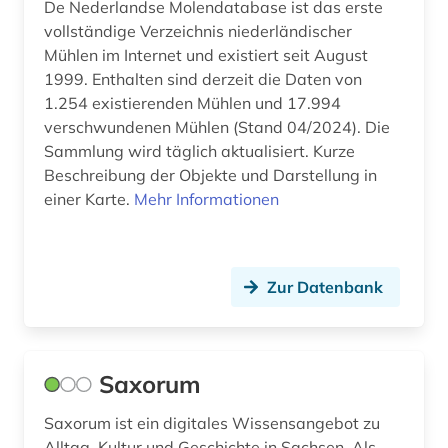
Werkstoffwissenschaften und
De Nederlandse Molendatabase ist das erste
Fertigungstechnik (0)
vollständige Verzeichnis niederländischer
Mühlen im Internet und existiert seit August
Wirtschaftswissenschaften (0)
1999. Enthalten sind derzeit die Daten von
1.254 existierenden Mühlen und 17.994
Wissenschaftskunde, Forschung, Hochschul-,
Museumswesen (0)
verschwundenen Mühlen (Stand 04/2024). Die
Sammlung wird täglich aktualisiert. Kurze
Beschreibung der Objekte und Darstellung in
einer Karte.
Mehr Informationen
Zur Datenbank
Saxorum
Saxorum ist ein digitales Wissensangebot zu
Alltag, Kultur und Geschichte in Sachsen. Als