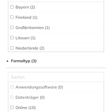
Maschinenbau (0)
Bayern (2)
Zeitungs-, Zeitschriftenbibliographie (0
)
Mathematik (0)
Finnland (1)
Medien- und Kommunikationswissenschaften,
Großbritannien (1)
Kommunikationsdesign (1)
Litauen (1)
Medizin (0)
Niederlande (2)
Militärwissenschaft (0)
Sachsen (1)
Formaltyp (3)
▲
Musikwissenschaft (0)
Thueringen (2)
Natur- und Umweltschutz (0)
Orientalistik (0)
Anwendungssoftware (0
)
Osteuropa-Studien (1)
Datenträger (0
)
Pädagogik (0)
Online (10
)