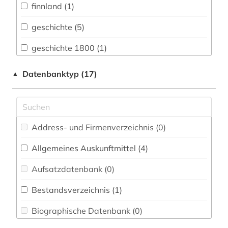
finnland (1)
Bavarica (2)
geschichte (5)
Biologie, Biotechnologie (0)
geschichte 1800 (1)
Buch- und Bibliothekswesen,
Informationswissenschaft (1)
großbritannien (1)
Datenbanktyp (17)
▲
Byzantinistik (0)
historische geographie (1)
Chemie und Pharmazie (0)
historische karte (1)
Address- und Firmenverzeichnis (0
)
Elektrotechnik, Elektronik, Nachrichtentechnik
historische landeskunde (11)
(0)
Allgemeines Auskunftmittel (4
)
kultur (2)
Energietechnik (0)
Aufsatzdatenbank (0
)
kulturerbe (10)
Ethnologie (0)
Bestandsverzeichnis (1
)
kunst (5)
Geographie (3)
Biographische Datenbank (0
)
mühle (4)
Geowissenschaften (0)