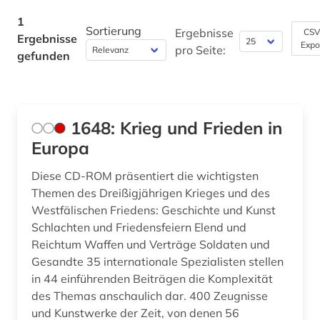
Kommunikationsdesign (0)
1
Sortierung
Ergebnisse
CSV
Ergebnisse
Medizin (0)
Expo
pro Seite:
gefunden
Militärwissenschaft (0)
Musikwissenschaft (0)
1648: Krieg und Frieden in
Natur- und Umweltschutz (0)
Europa
Orientalistik (0)
Diese CD-ROM präsentiert die wichtigsten
Osteuropa-Studien (0)
Themen des Dreißigjährigen Krieges und des
Westfälischen Friedens: Geschichte und Kunst
Pädagogik (0)
Schlachten und Friedensfeiern Elend und
Reichtum Waffen und Verträge Soldaten und
Philosophie (0)
Gesandte 35 internationale Spezialisten stellen
Physik (0)
in 44 einführenden Beiträgen die Komplexität
des Themas anschaulich dar. 400 Zeugnisse
Politologie (0)
und Kunstwerke der Zeit, von denen 56