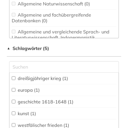
Allgemeine Naturwissenschaft (0)
Allgemeine und fachübergreifende
Datenbanken (0)
Allgemeine und vergleichende Sprach- und
Literaturwissenschaft. Indogermanistik.
Außereuropäische Sprachen und Literaturen (0)
Schlagwörter (5)
▲
Anglistik. Amerikanistik (0)
Archäologie (0)
Architektur, Bauingenieur- und
dreißigjähriger krieg (1)
Vermessungswesen (0)
europa (1)
Asienkunde (0)
geschichte 1618-1648 (1)
Bavarica (0)
kunst (1)
Biologie, Biotechnologie (0)
westfälischer frieden (1)