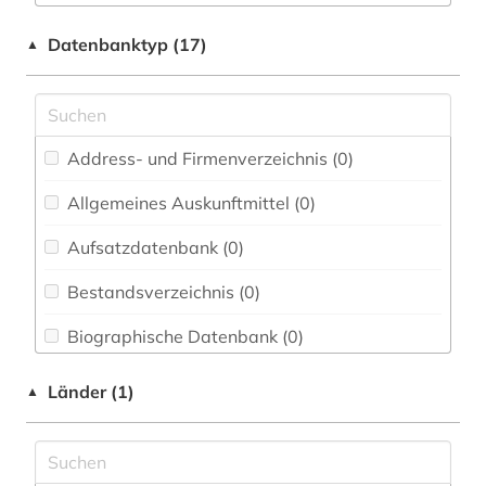
Buch- und Bibliothekswesen,
Informationswissenschaft (0)
Datenbanktyp (17)
▲
Byzantinistik (0)
Chemie und Pharmazie (0)
Address- und Firmenverzeichnis (0
)
Elektrotechnik, Elektronik, Nachrichtentechnik
(0)
Allgemeines Auskunftmittel (0
)
Energietechnik (0)
Aufsatzdatenbank (0
)
Ethnologie (0)
Bestandsverzeichnis (0
)
Geographie (0)
Biographische Datenbank (0
)
Geowissenschaften (0)
Buchhandelsverzeichnis (0
)
Länder (1)
▲
Germanistik. Niederlandistik. Skandinavistik
(0)
Disziplinäre Forschungsdatenrepositorien (0
)
Geschichte (1)
Disziplinäre Repositorien (0
)