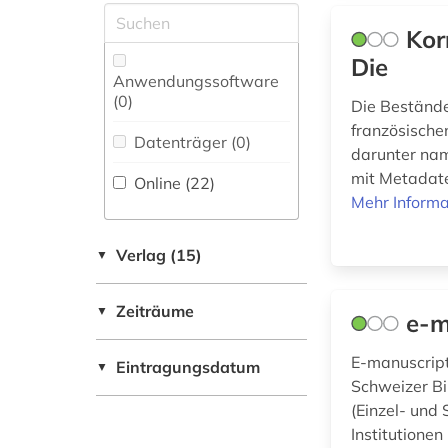
geschichte (2)
Rechtswissenschaft
USA (2)
Kor
(0)
geschichte 1073-
Die
1085 (1)
Anwendungssoftware
Romanistik (1)
(0
)
Die Bestände
geschichte 1600-
Slavistik (0)
französischen
1800 (1)
Datenträger (0
)
darunter namh
Soziologie (1)
geschichte 1650-
mit Metadate
Online (22
)
1820 (1)
Mehr Informa
Sport (0)
geschichte der
Technik (0)
naturwissenschaften
Verlag (15)
▼
(1)
Theologie und
Religionswissenschaften
Zeiträume
gespräch (1)
▼
e-m
(6)
goethe (1)
E-manuscripta
Eintragungsdatum
▼
Werkstoffwissenschaften
Schweizer Bi
goethe johann
und Fertigungstechnik (0)
(Einzel- und
wolfgang von (2)
Institutionen