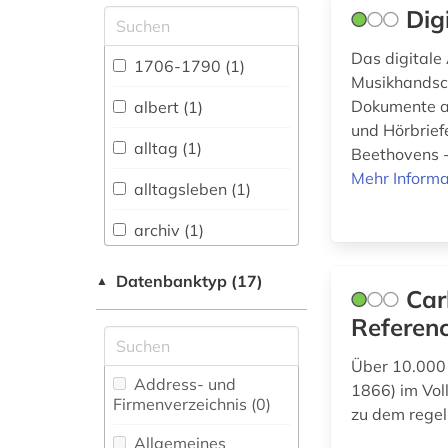
Dig
Allgemeine und
vergleichende Sprach-
Das digitale
und
1706-1790 (1)
Literaturwissenschaft.
Musikhandsch
Indogermanistik.
Dokumente au
albert (1)
Außereuropäische
und Hörbrief
Sprachen und
alltag (1)
Beethovens -
Literaturen (1)
Mehr Informa
alltagsleben (1)
Anglistik.
Amerikanistik (5)
archiv (1)
Archäologie (0)
arthur (1)
Datenbanktyp (17)
▲
Car
Architektur,
asch (1)
Bauingenieur- und
Referen
Vermessungswesen (1)
aufklärung (1)
Über 10.000 
Asienkunde (0)
Address- und
1866) im Vol
aufzeichnung (1)
Firmenverzeichnis (0
)
zu dem rege
Bavarica (0)
august wilhelm
Allgemeines