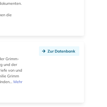
sdokumenten.
nen die
Zur Datenbank
 der Grimm-
rg und der
riefe von und
milie Grimm
inden...
Mehr