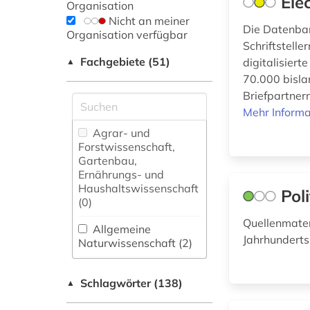
Ele
Organisation
Nicht an meiner
Die Datenba
Organisation verfügbar
Schriftstell
Fachgebiete (51)
digitalisiert
▲
70.000 bisla
Briefpartnern
Mehr Informa
Agrar- und
Forstwissenschaft,
Gartenbau,
Ernährungs- und
Haushaltswissenschaft
Pol
(0)
Quellenmater
Allgemeine
Jahrhunderts
Naturwissenschaft (2)
Allgemeine und
Schlagwörter (138)
fachübergreifende
▲
Datenbanken (4)