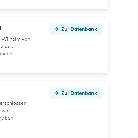
g
Zur Datenbank
n Wilhelm von
te aus
ionen
Zur Datenbank
erschlossen.
arwin
ngaben