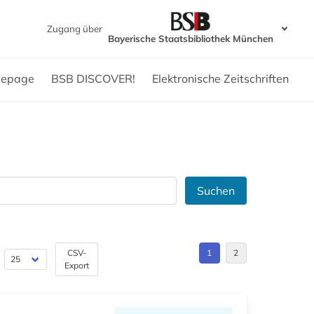
Zugang über
Bayerische Staatsbibliothek München
epage
BSB DISCOVER!
Elektronische Zeitschriften
Suchen
CSV-
1
2
Export