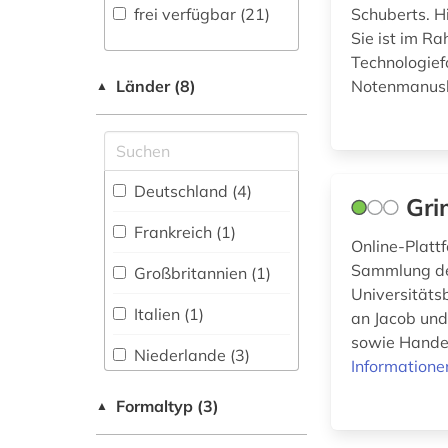
(0)
frei verfügbar (21)
Schuberts. H
Sie ist im R
franklin (1)
Musikwissenschaft
Technologief
(3)
frankreich (1)
Länder (8)
Notenmanusk
▲
Natur- und
frauen (1)
Umweltschutz (0)
friedrich (1844-
Orientalistik (0)
1900) (1)
Deutschland (4)
Gri
Osteuropa-Studien
frühe neuzeit (1)
(0)
Frankreich (1)
Online-Platt
georg thomas von
Pädagogik (0)
Sammlung der
Großbritannien (1)
(1)
Universitäts
Philosophie (11)
Italien (1)
an Jacob und
gesammelte werke
(1)
sowie Handex
Physik (1)
Niederlande (3)
Informatione
gesamtausgabe (1)
Politologie (1)
Oesterreich (1)
Formaltyp (3)
▲
gesamtausgaben (1)
Psychologie (1)
Schweiz (1)