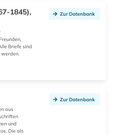
67-1845),
Zur Datenbank
r
 Freunden,
Alle Briefe sind
n werden.
Zur Datenbank
len aus
chriften
nen und
os. Die als