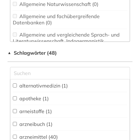
Allgemeine Naturwissenschaft (0)
Allgemeine und fachübergreifende
Datenbanken (0)
Allgemeine und vergleichende Sprach- und
Literaturwissenschaft. Indogermanistik.
Außereuropäische Sprachen und Literaturen (0)
Schlagwörter (48)
▲
Anglistik. Amerikanistik (0)
Archäologie (0)
Architektur, Bauingenieur- und
alternativmedizin (1)
Vermessungswesen (0)
apotheke (1)
Asienkunde (0)
arneistoffe (1)
Bavarica (0)
arzneibuch (1)
Biologie, Biotechnologie (4)
arzneimittel (40)