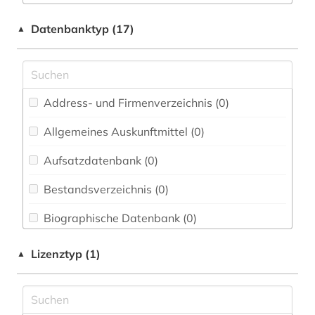
Buch- und Bibliothekswesen,
Informationswissenschaft (0)
arzneimittelrezeptor (1)
Datenbanktyp (17)
▲
Byzantinistik (0)
arzneimittelsicherheit (1)
Chemie und Pharmazie (36)
arzneimittelwechselwirkung (2)
Address- und Firmenverzeichnis (0
)
Elektrotechnik, Elektronik, Nachrichtentechnik
biotechnologie (1)
(0)
Allgemeines Auskunftmittel (0
)
chemie (9)
Energietechnik (0)
Aufsatzdatenbank (0
)
chemikalie (1)
Ethnologie (0)
Bestandsverzeichnis (0
)
deutschland (1)
Geographie (0)
Biographische Datenbank (0
)
fertigarzneimittel (1)
Geowissenschaften (0)
Buchhandelsverzeichnis (0
)
grundstoff (1)
Lizenztyp (1)
▲
Germanistik. Niederlandistik. Skandinavistik
(0)
Disziplinäre Forschungsdatenrepositorien (0
)
hof (1)
Geschichte (1)
Disziplinäre Repositorien (0
)
innere medizin (2)