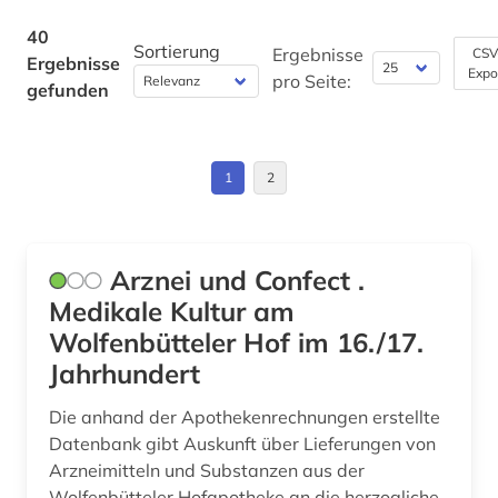
Psychologie (0)
40
toxikologische bewertung (1)
Sortierung
Ergebnisse
CSV
Ergebnisse
Rechtswissenschaft (0)
Expo
pro Seite:
gefunden
umwelt (1)
Romanistik (0)
umweltbelastung (1)
Slavistik (0)
1
2
unfallmedizin (1)
Soziologie (0)
verzeichnis (3)
Sport (0)
wirkstoff (2)
Arznei und Confect .
Technik (0)
Medikale Kultur am
wirkstoffe (1)
Wolfenbütteler Hof im 16./17.
Theologie und Religionswissenschaften (0)
wolfenbüttel (1)
Jahrhundert
Werkstoffwissenschaften und
wörterbuch (1)
Fertigungstechnik (0)
Die anhand der Apothekenrechnungen erstellte
Datenbank gibt Auskunft über Lieferungen von
zulassung (1)
Wirtschaftswissenschaften (0)
Arzneimitteln und Substanzen aus der
Wolfenbütteler Hofapotheke an die herzogliche