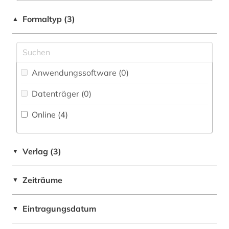
Kommunikationsdesign (0)
Formaltyp (3)
pharmazeutische stoffe (2)
▲
Medizin (25)
pharmazie (38)
Militärwissenschaft (0)
produktqualität (1)
Musikwissenschaft (0)
Anwendungssoftware (0
)
produktsicherheit (1)
Datenträger (0
)
Natur- und Umweltschutz (0)
pädiatrie (1)
Online (4
)
Orientalistik (0)
quelle (1)
Osteuropa-Studien (0)
schutzzertifikat (1)
Verlag (3)
▼
Pädagogik (0)
schweiz (1)
Philosophie (0)
Zeiträume
▼
sicherheitsdatenblatt (1)
Physik (0)
tiermedizin (1)
Eintragungsdatum
▼
Politologie (0)
toxikologie (2)