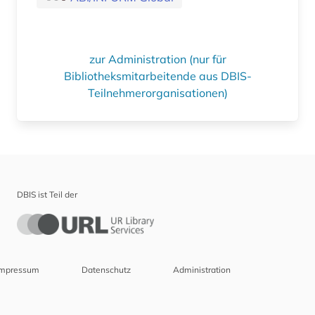
zur Administration (nur für
Bibliotheksmitarbeitende aus DBIS-
Teilnehmerorganisationen)
DBIS ist Teil der
Impressum
Datenschutz
Administration