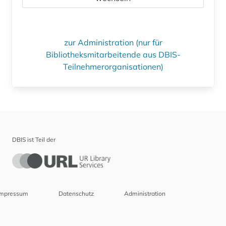
zur Administration (nur für
Bibliotheksmitarbeitende aus DBIS-
Teilnehmerorganisationen)
DBIS ist Teil der
Impressum
Datenschutz
Administration