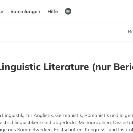
te
Sammlungen
Hilfe
EN
Bi
Linguistic Literature (nur Be
 Linguistik, zur Anglistik, Germanistik, Romanistik und in 
strichlinguistiken) sind abgedeckt. Monographien, Disserta
räge aus Sammelwerken, Festschriften, Kongress- und Institu