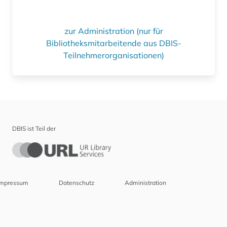
zur Administration (nur für
Bibliotheksmitarbeitende aus DBIS-
Teilnehmerorganisationen)
DBIS ist Teil der
Impressum
Datenschutz
Administration