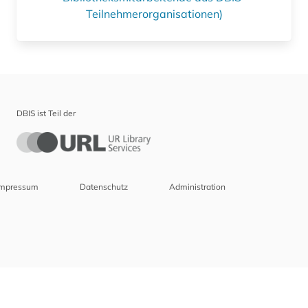
Teilnehmerorganisationen)
DBIS ist Teil der
Impressum
Datenschutz
Administration