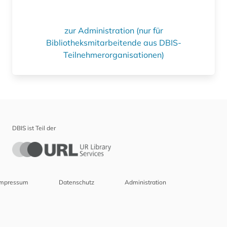
zur Administration (nur für
Bibliotheksmitarbeitende aus DBIS-
Teilnehmerorganisationen)
DBIS ist Teil der
Impressum
Datenschutz
Administration