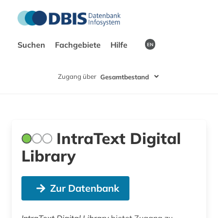
Suchen
Fachgebiete
Hilfe
EN
Zugang über
Gesamtbestand
IntraText Digital
Library
Zur Datenbank
IntraText Digital Library
bietet Zugang zu