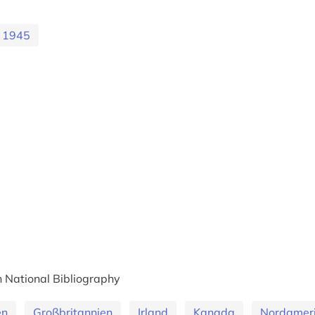
e 1945
sh National Bibliography
en
Großbritannien
Irland
Kanada
Nordamer