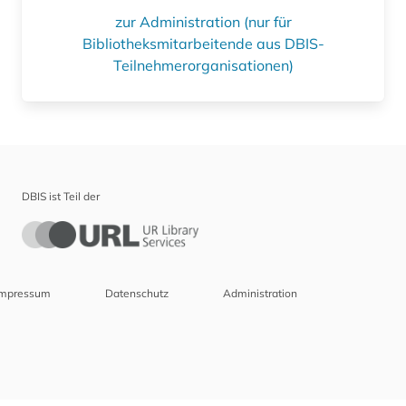
zur Administration (nur für
Bibliotheksmitarbeitende aus DBIS-
Teilnehmerorganisationen)
DBIS ist Teil der
Impressum
Datenschutz
Administration