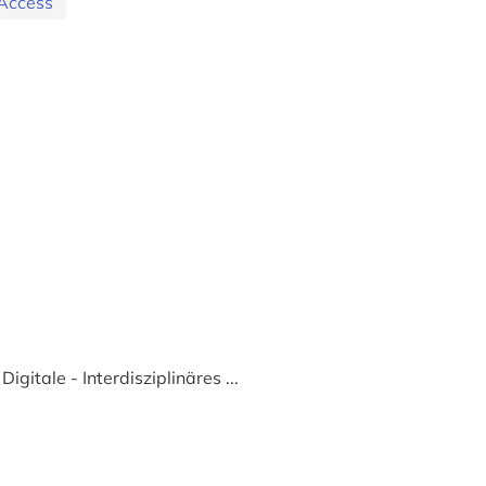
Access
igitale - Interdisziplinäres ...