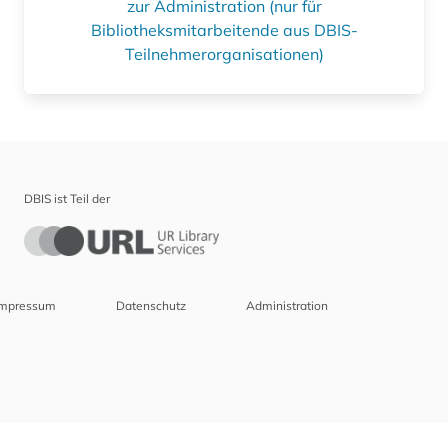
zur Administration (nur für
Bibliotheksmitarbeitende aus DBIS-
Teilnehmerorganisationen)
DBIS ist Teil der
Impressum
Datenschutz
Administration