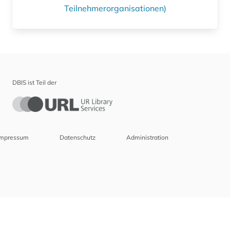
Teilnehmerorganisationen)
DBIS ist Teil der
Impressum
Datenschutz
Administration