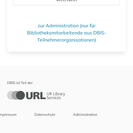
zur Administration (nur für
Bibliotheksmitarbeitende aus DBIS-
Teilnehmerorganisationen)
DBIS ist Teil der
Impressum
Datenschutz
Administration