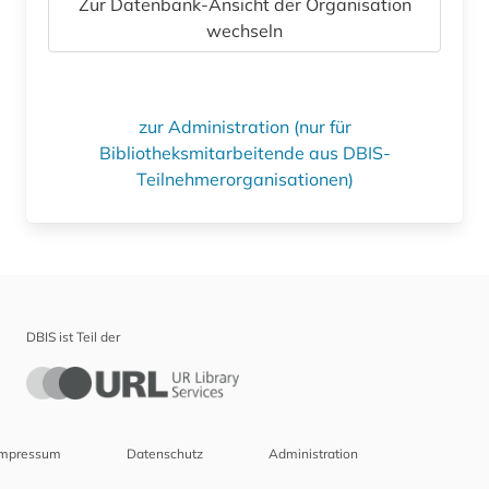
Zur Datenbank-Ansicht der Organisation
wechseln
zur Administration (nur für
Bibliotheksmitarbeitende aus DBIS-
Teilnehmerorganisationen)
DBIS ist Teil der
Impressum
Datenschutz
Administration