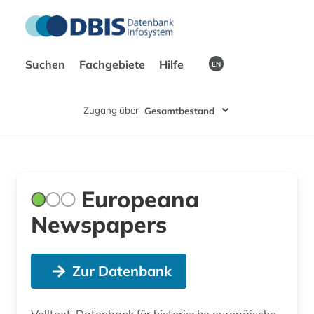
Suchen
Fachgebiete
Hilfe
EN
Zugang über
Gesamtbestand
Europeana
Newspapers
Zur Datenbank
Volltext-Datenbank für historische europäische