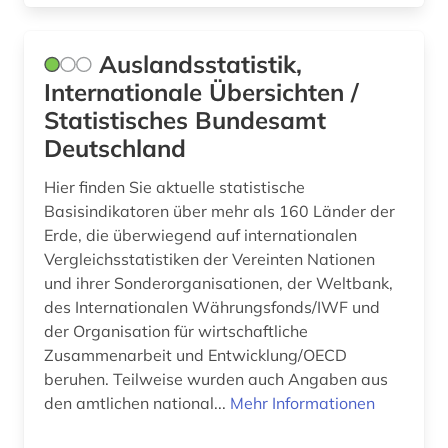
globales lernen (1)
Auslandsstatistik,
globalisierung (3)
Internationale Übersichten /
gottfried wilhelm leibniz (1)
Statistisches Bundesamt
Deutschland
griechenland (1)
großbritannien (4)
Hier finden Sie aktuelle statistische
Basisindikatoren über mehr als 160 Länder der
grundeigentum (1)
Erde, die überwiegend auf internationalen
Vergleichsstatistiken der Vereinten Nationen
grundsicherung für arbeitsuchende (1)
und ihrer Sonderorganisationen, der Weltbank,
des Internationalen Währungsfonds/IWF und
guatemala (1)
der Organisation für wirtschaftliche
handbuch (1)
Zusammenarbeit und Entwicklung/OECD
beruhen. Teilweise wurden auch Angaben aus
handel (6)
den amtlichen national...
Mehr Informationen
handelshemmnisse (1)