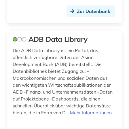
browser (1)
Zur Datenbank
brüssel (1)
börse (1)
börseninformation (2)
ADB Data Library
bürokratie (1)
Die ADB Data Library ist ein Portal, das
öffentlich verfügbare Daten der Asian
chemie (12)
Development Bank (ADB) bereitstellt. Die
Datenbibliothek bietet Zugang zu: -
chile (1)
Makroökonomischen und sozialen Daten aus
china (1)
den wichtigsten Wirtschaftspublikationen der
ADB -Finanz- und Unternehmensdaten -Daten
codierung (1)
auf Projektebene -Dashboards, die einen
schnellen Überblick über wichtige Datensätze
comesa-staaten (1)
bieten, die in Form von D...
Mehr Informationen
commonwealth (1)