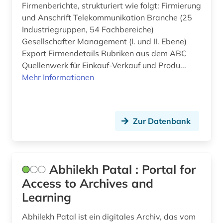
Firmenberichte, strukturiert wie folgt: Firmierung
Niederlande (1)
beruf (1)
und Anschrift Telekommunikation Branche (25
Industriegruppen, 54 Fachbereiche)
Niedersachsen (2)
berufsausbildung (1)
Gesellschafter Management (I. und II. Ebene)
Nordamerika (2)
Export Firmendetails Rubriken aus dem ABC
berufsbildung (2)
Quellenwerk für Einkauf-Verkauf und Produ...
Nordrhein-Westfalen (2)
Mehr Informationen
berufsforschung (1)
Oesterreich (9)
beschaffung (1)
Ostasien (1)
beschäftigung (1)
Zur Datenbank
Osteuropa (2)
beschäftigungspolitik (1)
Ostmitteleuropa (1)
bestand (1)
Abhilekh Patal : Portal for
Polen (2)
betrieb (2)
Access to Archives and
Learning
Rumänien (1)
betriebliches informationssystem (1)
Russland, Sowjetunion (2)
Abhilekh Patal ist ein digitales Archiv, das vom
betriebsdaten (1)