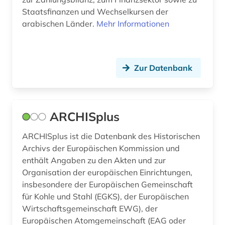
Staatsfinanzen und Wechselkursen der
fischerei (2)
arabischen Länder.
Mehr Informationen
forschung (2)
forschungsdaten (8)
Zur Datenbank
forschungsdatenmanagement (2)
forschungsdatenrepositorium (1)
ARCHISplus
forschungsdatenzentrum (1)
ARCHISplus ist die Datenbank des Historischen
forstwirtschaft (2)
Archivs der Europäischen Kommission und
frankreich (2)
enthält Angaben zu den Akten und zur
Organisation der europäischen Einrichtungen,
frau (1)
insbesondere der Europäischen Gemeinschaft
für Kohle und Stahl (EGKS), der Europäischen
frauenforschung (1)
Wirtschaftsgemeinschaft EWG), der
Europäischen Atomgemeinschaft (EAG oder
freie plattform (1)