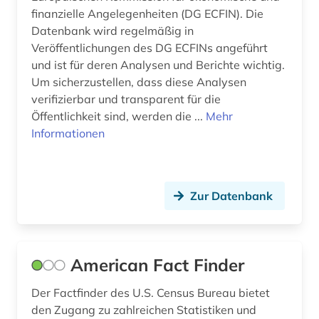
europa (9)
finanzielle Angelegenheiten (DG ECFIN). Die
Datenbank wird regelmäßig in
european trade union institute (1)
Veröffentlichungen des DG ECFINs angeführt
european university institute (1)
und ist für deren Analysen und Berichte wichtig.
Um sicherzustellen, dass diese Analysen
europäische union (26)
verifizierbar und transparent für die
Öffentlichkeit sind, werden die ...
Mehr
europäische zentralbank (1)
Informationen
europäischer wirtschafts- und
sozialausschuss (1)
europäisches schrifttum (2)
Zur Datenbank
europäisches schriftum (1)
evaluation (1)
American Fact Finder
export (4)
Der Factfinder des U.S. Census Bureau bietet
f&amp;e (1)
den Zugang zu zahlreichen Statistiken und