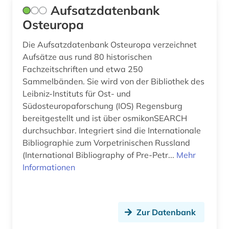
Aufsatzdatenbank
gesundheit (5)
Osteuropa
gesundheitsberichterstattung (1)
Die Aufsatzdatenbank Osteuropa verzeichnet
gesundheitsindikator (4)
Aufsätze aus rund 80 historischen
Fachzeitschriften und etwa 250
gesundheitsstatistik (2)
Sammelbänden. Sie wird von der Bibliothek des
gesundheitswesen (3)
Leibniz-Instituts für Ost- und
Südosteuropaforschung (IOS) Regensburg
gesundheitswissenschaften (1)
bereitgestellt und ist über osmikonSEARCH
durchsuchbar. Integriert sind die Internationale
gewerbeförderung (1)
Bibliographie zum Vorpetrinischen Russland
(International Bibliography of Pre-Petr...
Mehr
gewerbliche schutzrechte (3)
Informationen
gewerblicher rechtsschutz (4)
gewerkschaften (1)
Zur Datenbank
globale wertschöpfungskette (1)