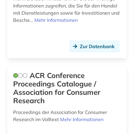
biologie (2)
Informationen zugreifen, die Sie für den Handel
bodennutzung (1)
mit Dienstleistungen sowie für Investitionen und
Bescha...
Mehr Informationen
bodenpolitik (1)
bodenrecht (1)
Zur Datenbank
branche (2)
branchendaten (1)
ACR Conference
branchenprofil (1)
Proceedings Catalogue /
brandenburg (1)
Association for Consumer
brandschutz (1)
Research
braunkohle (1)
Proceedings der Association for Consumer
Research im Volltext
Mehr Informationen
briefkastengesellschaft (1)