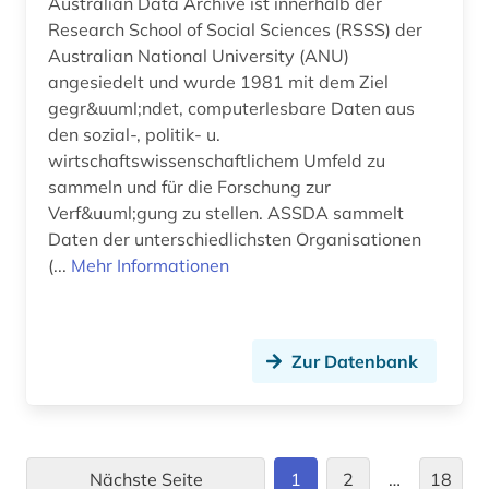
Australian Data Archive ist innerhalb der
Research School of Social Sciences (RSSS) der
immaterialgüterrecht (1)
Australian National University (ANU)
immaterielle werte (1)
angesiedelt und wurde 1981 mit dem Ziel
gegr&uuml;ndet, computerlesbare Daten aus
immobilienwirtschaft (1)
den sozial-, politik- u.
wirtschaftswissenschaftlichem Umfeld zu
impact faktoren (1)
sammeln und für die Forschung zur
import (2)
Verf&uuml;gung zu stellen. ASSDA sammelt
Daten der unterschiedlichsten Organisationen
indien (3)
(...
Mehr Informationen
indigene völker (1)
indikator (1)
Zur Datenbank
industrialisierung (1)
industrie (7)
industrieprodukt (1)
Nächste Seite
1
2
…
18