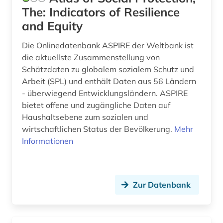
geschichte 1800-1930 (1)
The: Indicators of Resilience
and Equity
geschichte 1955-1965 (1)
Die Onlinedatenbank ASPIRE der Weltbank ist
geschlecht (1)
die aktuellste Zusammenstellung von
geschlechterforschung (2)
Schätzdaten zu globalem sozialem Schutz und
Arbeit (SPL) und enthält Daten aus 56 Ländern
geschmacksmuster (2)
- überwiegend Entwicklungsländern. ASPIRE
bietet offene und zugängliche Daten auf
geschmacksmusterrecherche (2)
Haushaltsebene zum sozialen und
wirtschaftlichen Status der Bevölkerung.
Mehr
geschmacksmusterrecht (1)
Informationen
geschäftsberichte (1)
gesellschaft (4)
Zur Datenbank
gesellschaftswissenschaften (1)
gesetzgebungsprozess (1)