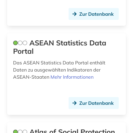
geisteswissenschaften (3)
Zur Datenbank
geldwäsche (1)
gender (1)
genossenschaft (1)
ASEAN Statistics Data
Portal
genossenschaften (1)
Das ASEAN Statistics Data Portal enthält
genossenschaftsregister (1)
Daten zu ausgewählten Indikatoren der
geodaten (1)
ASEAN-Staaten
Mehr Informationen
geographie (2)
geowissenschaften (1)
Zur Datenbank
geschichte (9)
geschichte 1800 -2000 (1)
Atlas of Social Protection,