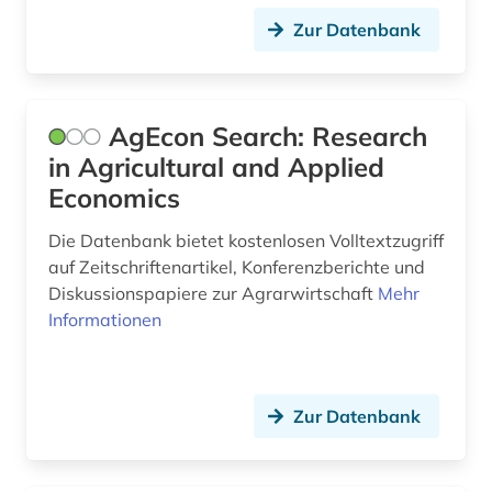
deutscher einwanderer (1)
Zur Datenbank
deutschland (20)
deutschland. finanzministerium (1)
AgEcon Search: Research
deutschsprachige gemeinschaft belgien (2)
in Agricultural and Applied
devisen (1)
Economics
dienstleistung (4)
Die Datenbank bietet kostenlosen Volltextzugriff
auf Zeitschriftenartikel, Konferenzberichte und
dienstleistungsanbieter (1)
Diskussionspapiere zur Agrarwirtschaft
Mehr
Informationen
dienstleistungssektor (1)
digitalisierung (2)
discovery service (1)
Zur Datenbank
dokumentenserver (4)