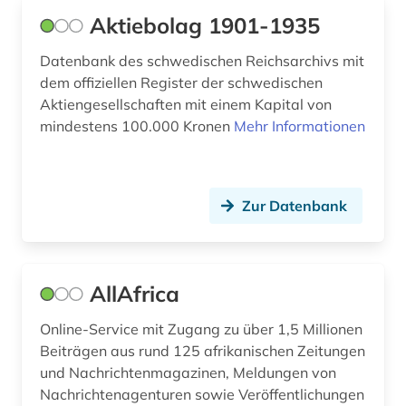
dritte welt (1)
Aktiebolag 1901-1935
düngemittel (1)
Datenbank des schwedischen Reichsarchivs mit
dem offiziellen Register der schwedischen
e-learning (1)
Aktiengesellschaften mit einem Kapital von
economic and social commission for asia and
mindestens 100.000 Kronen
Mehr Informationen
the pacific (1)
eg (1)
Zur Datenbank
eigentum (1)
einbruchsicherung (1)
einkommen (1)
AllAfrica
einkommenssteuer (1)
Online-Service mit Zugang zu über 1,5 Millionen
Beiträgen aus rund 125 afrikanischen Zeitungen
einkommensverteilung (1)
und Nachrichtenmagazinen, Meldungen von
Nachrichtenagenturen sowie Veröffentlichungen
einwanderung (1)