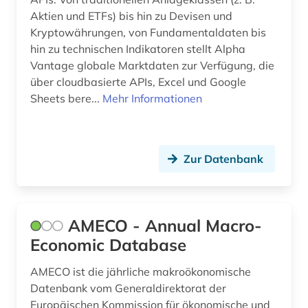
Aktien und ETFs) bis hin zu Devisen und
entwicklungsökonomie (1)
Kryptowährungen, von Fundamentaldaten bis
hin zu technischen Indikatoren stellt Alpha
entwicklunsindikator (1)
Vantage globale Marktdaten zur Verfügung, die
über cloudbasierte APIs, Excel und Google
ernährung (3)
Sheets bere...
Mehr Informationen
erwachsenenbildung (1)
erzeugerpreise (1)
Zur Datenbank
erziehung (1)
estland (1)
AMECO - Annual Macro-
eth zürich (1)
Economic Database
eu (2)
AMECO ist die jährliche makroökonomische
eu-staaten (1)
Datenbank vom Generaldirektorat der
Europäischen Kommission für ökonomische und