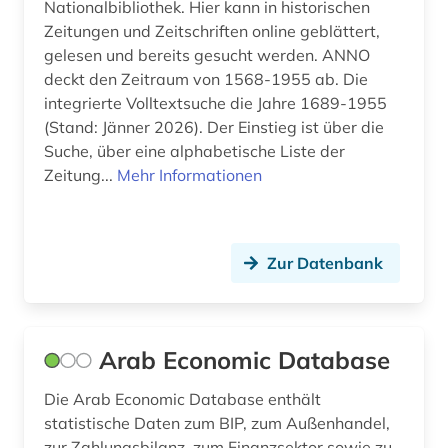
Nationalbibliothek. Hier kann in historischen
finanzen (1)
Zeitungen und Zeitschriften online geblättert,
gelesen und bereits gesucht werden. ANNO
finanzintermediär (1)
deckt den Zeitraum von 1568-1955 ab. Die
integrierte Volltextsuche die Jahre 1689-1955
finanzpolitik (1)
(Stand: Jänner 2026). Der Einstieg ist über die
finanzstatistik (7)
Suche, über eine alphabetische Liste der
Zeitung...
Mehr Informationen
finanzwirtschaft (4)
findbuch (2)
Zur Datenbank
firma (5)
firmenadressen (1)
firmendaten (2)
Arab Economic Database
firmenhandbuch (1)
Die Arab Economic Database enthält
statistische Daten zum BIP, zum Außenhandel,
firmenkontaktdaten (1)
zur Zahlungsbilanz, zum Finanzsektor sowie zu