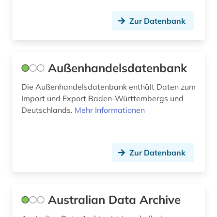
handelsmarke (2)
Zur Datenbank
handelspolitik (2)
handelsrecht (1)
Außenhandelsdatenbank
handelsregister (1)
Die Außenhandelsdatenbank enthält Daten zum
hispanistik (1)
Import und Export Baden-Württembergs und
Deutschlands.
Mehr Informationen
hochschulwesen (1)
humanitäre hilfe (2)
hydrologie (1)
Zur Datenbank
hörfunk (1)
iberoromanistik (1)
Australian Data Archive
ikt-sektor (1)