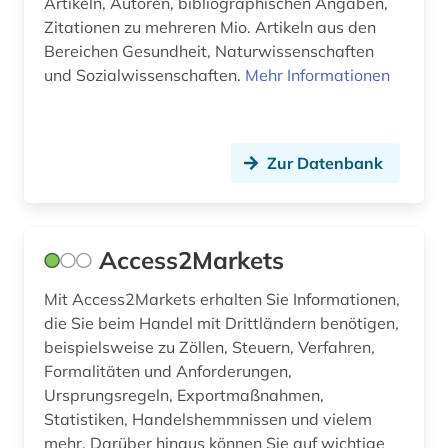
Artikeln, Autoren, bibliographischen Angaben,
Zitationen zu mehreren Mio. Artikeln aus den
USA (12)
bibliographie (1)
Bereichen Gesundheit, Naturwissenschaften
Ukraine (1)
und Sozialwissenschaften.
Mehr Informationen
bilanz (1)
Ungarn (1)
bildung (4)
Zypern (1)
bildungschancen (2)
Zur Datenbank
bildungsfinanzierung (1)
bildungsforschung (3)
Access2Markets
bildungsinvestition (2)
Mit Access2Markets erhalten Sie Informationen,
die Sie beim Handel mit Drittländern benötigen,
bildungspolitik (1)
beispielsweise zu Zöllen, Steuern, Verfahren,
biografin (1)
Formalitäten und Anforderungen,
Ursprungsregeln, Exportmaßnahmen,
biographie (1)
Statistiken, Handelshemmnissen und vielem
mehr. Darüber hinaus können Sie auf wichtige