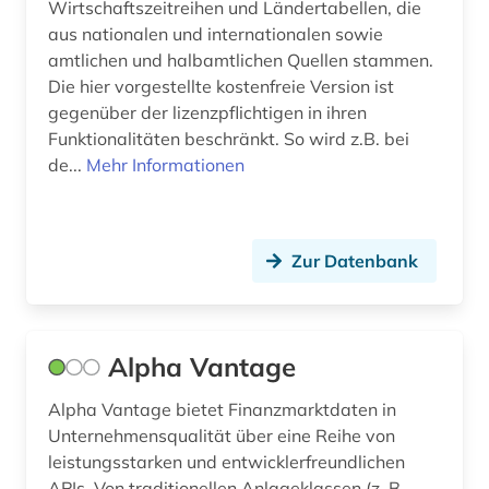
Wirtschaftszeitreihen und Ländertabellen, die
aus nationalen und internationalen sowie
engagement (1)
amtlichen und halbamtlichen Quellen stammen.
engels (1)
Die hier vorgestellte kostenfreie Version ist
gegenüber der lizenzpflichtigen in ihren
entgeltsystem (1)
Funktionalitäten beschränkt. So wird z.B. bei
de...
Mehr Informationen
enthüllungsjournalismus (1)
entwicklung (7)
Zur Datenbank
entwicklungsforschung (4)
entwicklungshilfe (3)
entwicklungsländer (6)
Alpha Vantage
entwicklungspolitik (12)
Alpha Vantage bietet Finanzmarktdaten in
Unternehmensqualität über eine Reihe von
entwicklungstheorie (1)
leistungsstarken und entwicklerfreundlichen
APIs. Von traditionellen Anlageklassen (z. B.
entwicklungszusammenarbeit (3)