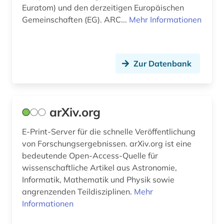
Euratom) und den derzeitigen Europäischen
freiheit (1)
Gemeinschaften (EG). ARC...
Mehr Informationen
fremdenverkehrsrecht (1)
friedenspolitik (1)
Zur Datenbank
friedrich (1)
fusion (1)
arXiv.org
förderpreis für deutsche wissenschaftler im g.
w. leibniz-programm (1)
E-Print-Server für die schnelle Veröffentlichung
von Forschungsergebnissen. arXiv.org ist eine
förderprogramm (1)
bedeutende Open-Access-Quelle für
wissenschaftliche Artikel aus Astronomie,
förderung erneuerbarer energien (1)
Informatik, Mathematik und Physik sowie
gartenbau (1)
angrenzenden Teildisziplinen.
Mehr
Informationen
geisteswissenschaft (1)