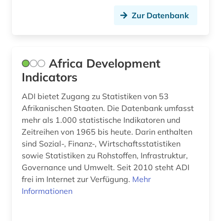
community currency (1)
Zur Datenbank
computersicherheit (1)
coworking (1)
Africa Development
daten (3)
Indicators
datenaustausch (1)
ADI bietet Zugang zu Statistiken von 53
datenbank genesis (1)
Afrikanischen Staaten. Die Datenbank umfasst
mehr als 1.000 statistische Indikatoren und
datensammlung (2)
Zeitreihen von 1965 bis heute. Darin enthalten
sind Sozial-, Finanz-, Wirtschaftsstatistiken
demographie (9)
sowie Statistiken zu Rohstoffen, Infrastruktur,
design (2)
Governance und Umwelt. Seit 2010 steht ADI
frei im Internet zur Verfügung.
Mehr
designschutz (2)
Informationen
deutsche bundesbank (1)