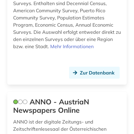
Surveys. Enthalten sind Decennial Census,
fachinformationsdienst (1)
American Community Survey, Puerto Rico
Community Survey, Population Estimates
fachkraft (1)
Program, Economic Census, Annual Economic
facility management (1)
Surveys. Die Auswahl erfolgt entweder direkt zu
den einzelnen Surveys oder über eine Region
fallgruppenpflege (1)
bzw. eine Stadt.
Mehr Informationen
fallpauschale (1)
fallstudiensammlung (1)
Zur Datenbank
familienunternehmen (1)
feminismus (1)
ANNO - AustriaN
festschriften (1)
Newspapers Online
financial flows (1)
ANNO ist der digitale Zeitungs- und
Zeitschriftenlesesaal der Österreichischen
finanzdienstleistung (1)