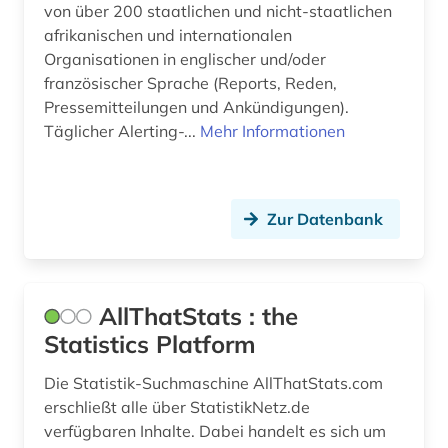
von über 200 staatlichen und nicht-staatlichen
electronic commerce (1)
afrikanischen und internationalen
Organisationen in englischer und/oder
elektronische zeitschrift (3)
französischer Sprache (Reports, Reden,
Pressemitteilungen und Ankündigungen).
elektronisches buch (10)
Täglicher Alerting-...
Mehr Informationen
elektrotechnik (1)
empfehlung (1)
Zur Datenbank
empirische sozialforschung (1)
energie (3)
AllThatStats : the
energieeffizienz (1)
Statistics Platform
energiemarkt (1)
Die Statistik-Suchmaschine AllThatStats.com
energiepolitik (1)
erschließt alle über StatistikNetz.de
verfügbaren Inhalte. Dabei handelt es sich um
energieversorgung (2)