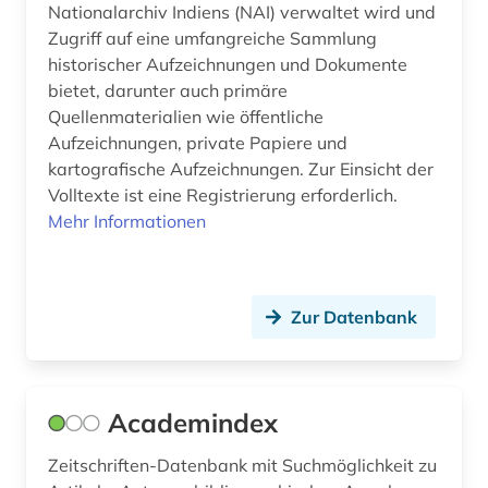
Nationalarchiv Indiens (NAI) verwaltet wird und
Schweden (1)
Zugriff auf eine umfangreiche Sammlung
betriebsrat (1)
historischer Aufzeichnungen und Dokumente
Schweiz (5)
betriebssicherheit (2)
bietet, darunter auch primäre
Quellenmaterialien wie öffentliche
Serbien (1)
betriebssicherheitsverordnung (1)
Aufzeichnungen, private Papiere und
Slowakei (2)
kartografische Aufzeichnungen. Zur Einsicht der
betriebssystem (1)
Volltexte ist eine Registrierung erforderlich.
Slowenien (1)
betriebswirtschaft (2)
Mehr Informationen
Suedamerika (7)
betriebswirtschaftslehre (2)
Suedasien (2)
bevölkerung (2)
Zur Datenbank
Suedostasien (1)
bevölkerungsentwicklung (1)
Suedosteuropa (1)
bevölkerungsforschung (1)
Academindex
Tschechische Republik (3)
bevölkerungsstatistik (8)
Zeitschriften-Datenbank mit Suchmöglichkeit zu
Tuerkei (1)
bibliografie (4)