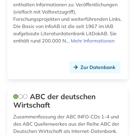
enthalten Informationen zu: Veröffentlichungen
Jugoslawien (1)
baden-württemberg (3)
(vielfach mit Volltextzugriff),
Kroatien (1)
Forschungsprojekten und weiterführenden Links.
bankarchiv (1)
Die Basis von InfoAB ist die seit 1967 im IAB
Lettland (1)
aufgebaute Literaturdatenbank LitDokAB. Sie
bankenstatistik (3)
enthält rund 200.000 N...
Mehr Informationen
Liechtenstein (1)
bankgeheimnis (1)
Litauen (1)
bayerische motoren-werke (1)
Zur Datenbank
Makedonien (1)
bayern (5)
Malta (1)
behinderung (1)
Mecklenburg-Vorpommern (2)
ABC der deutschen
belgien (7)
Wirtschaft
Mittelamerika (3)
bergbau (3)
Zusammenfassung der ABC INFO-CDs 1-4 und
Moldawien (1)
bergbaustatistik (2)
des ABC Quellenwerkes aus der Reihe ABC der
Montenegro (1)
Deutschen Wirtschaft als Internet-Datenbank.
berlin (2)