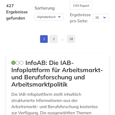
Deutschland (51)
427
CSV-Export
auslandsverschuldung (3)
Sortierung
Ergebnisse
Deutschland (DDR) (1)
Ergebnisse
ausländer (1)
gefunden
pro Seite:
Estland (2)
ausstellung (1)
Europa (37)
australien (1)
1
2
…
18
Frankreich (3)
außenhandel (6)
GUS (1)
außenhandel mit industriegütern (3)
InfoAB: Die IAB-
Griechenland (1)
Infoplattform für Arbeitsmarkt-
außenhandelsfinanzierung (1)
und Berufsforschung und
Großbritannien (5)
außenhandelsstatistik (4)
Arbeitsmarktpolitik
Irland (1)
außenpolitik (1)
Die IAB-Infoplattform stellt inhaltlich
Italien (1)
strukturierte Informationen aus der
außenwirtschaft (3)
Arbeitsmarkt- und Berufsforschung kostenlos
Japan (5)
außenwirtschaftspolitik (1)
zur Verfügung. Die ausgewählten Themen