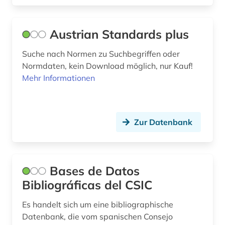
jahrbuch (1)
jahresbericht (1)
Austrian Standards plus
japan (2)
Suche nach Normen zu Suchbegriffen oder
Normdaten, kein Download möglich, nur Kauf!
japanologie (1)
Mehr Informationen
kanarische inseln (1)
katastrophen (1)
Zur Datenbank
kernphysik (2)
klassik stiftung weimar (1)
Bases de Datos
klassik stiftung weimar. direktion museen (2)
Bibliográficas del CSIC
klima (1)
Es handelt sich um eine bibliographische
klimaforschung (1)
Datenbank, die vom spanischen Consejo