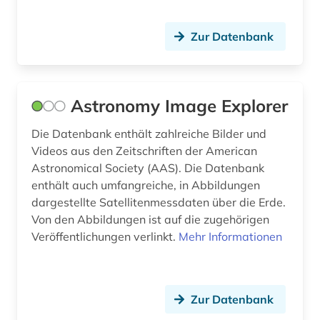
gelehrter; arzt; schriftsteller; geheimer rat (1)
Zur Datenbank
iberoromanistik (1)
iec normen (1)
impact faktoren (1)
Astronomy Image Explorer
informatik (4)
Die Datenbank enthält zahlreiche Bilder und
Videos aus den Zeitschriften der American
informationswissenschaft (1)
Astronomical Society (AAS). Die Datenbank
enthält auch umfangreiche, in Abbildungen
ingenieurwissenschaften (2)
dargestellte Satellitenmessdaten über die Erde.
interaktionen (1)
Von den Abbildungen ist auf die zugehörigen
Veröffentlichungen verlinkt.
Mehr Informationen
international (1)
isaac (1)
Zur Datenbank
iso normen (1)