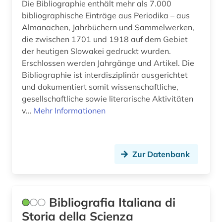
Die Bibliographie enthält mehr als 7.000
lateinamerika (1)
bibliographische Einträge aus Periodika – aus
Almanachen, Jahrbüchern und Sammelwerken,
lexikon (2)
die zwischen 1701 und 1918 auf dem Gebiet
der heutigen Slowakei gedruckt wurden.
linguistik (1)
Erschlossen werden Jahrgänge und Artikel. Die
literatur (1)
Bibliographie ist interdisziplinär ausgerichtet
und dokumentiert somit wissenschaftliche,
literaturwissenschaft (1)
gesellschaftliche sowie literarische Aktivitäten
v...
Mehr Informationen
literaturwissenschaften (1)
logik (1)
Zur Datenbank
marine biogeochmie (1)
marine geosysteme (1)
maritime meteorologie (1)
Bibliografia Italiana di
Storia della Scienza
maschinenbau (1)