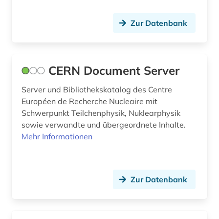
proteine (1)
Zur Datenbank
publikationsportal (1)
publikationsserver (1)
CERN Document Server
pädagogik (2)
raumfahrt (2)
Server und Bibliothekskatalog des Centre
Européen de Recherche Nucleaire mit
recherche (1)
Schwerpunkt Teilchenphysik, Nuklearphysik
sowie verwandte und übergeordnete Inhalte.
reise (1)
Mehr Informationen
reiseliteratur (1)
repository &lt;informatik&gt; (3)
Zur Datenbank
rhône-gebiet (1)
romanistik (1)