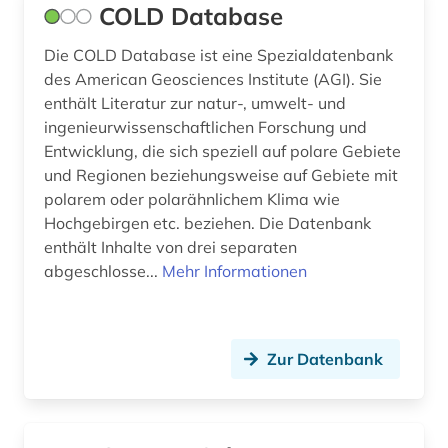
COLD Database
sammlung (2)
Die COLD Database ist eine Spezialdatenbank
satellitenbild (1)
des American Geosciences Institute (AGI). Sie
schriftverkehr (1)
enthält Literatur zur natur-, umwelt- und
ingenieurwissenschaftlichen Forschung und
schweden (2)
Entwicklung, die sich speziell auf polare Gebiete
und Regionen beziehungsweise auf Gebiete mit
scientific collaboration (1)
polarem oder polarähnlichem Klima wie
Hochgebirgen etc. beziehen. Die Datenbank
slowakei (1)
enthält Inhalte von drei separaten
sozialwissenschaften (5)
abgeschlosse...
Mehr Informationen
sozinianer (1)
sozinianisch (1)
Zur Datenbank
sozinianismus (1)
soziologie (2)