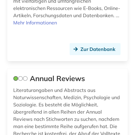
mit vielfältigen und umfangreichen
forschung (3)
elektronischen Ressourcen wie E-Books, Online-
Artikeln, Forschungsdaten und Datenbanken. ...
forschungsdaten (2)
Mehr Informationen
forschungsdatenmanagement (1)
forschungsdatenrepositorium (1)
Zur Datenbank
forschungsprojekt (1)
forschungsreise (1)
Annual Reviews
fotografie (1)
frankreich (1)
Literaturangaben und Abstracts aus
Naturwissenschaften, Medizin, Psychologie und
freie plattform (1)
Soziologie. Es besteht die Möglichkeit,
übergreifend in allen Reihen der Annual
gebrauchsmuster (2)
Reviews nach Stichworten zu suchen, nachdem
man eine bestimmte Reihe aufgerufen hat. Die
gebrauchsmusteranmeldung (1)
Recherche ist kostenfrei, der Abruf der Volltexte