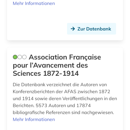
Mehr Informationen
gewerblicher rechtsschutz (1)
glazialgeologie (1)
glaziologie (1)
Zur Datenbank
glossar (1)
goethe- und schiller-archiv (1)
Association Française
pour l’Avancement des
graue literatur (1)
Sciences 1872-1914
grenzflächen (1)
Die Datenbank verzeichnet die Autoren von
hispanistik (1)
Konferenzberichten der AFAS zwischen 1872
und 1914 sowie deren Veröffentlichungen in den
hochenergiephysik (1)
Berichten. 5573 Autoren und 17874
hochgebirge (1)
bibliografische Referenzen sind nachgewiesen.
Mehr Informationen
humboldt, alexander von | geograf;
naturwissenschaftler; forschungsreisender;