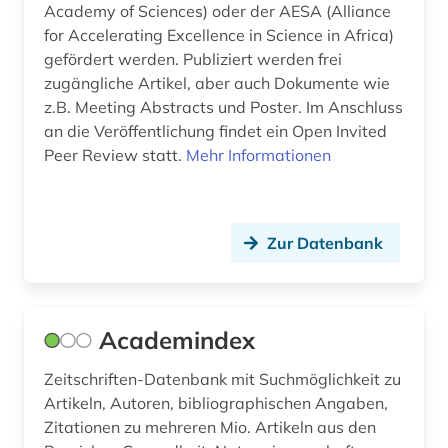
din normen (1)
Academy of Sciences) oder der AESA (Alliance
for Accelerating Excellence in Science in Africa)
discovery service (1)
gefördert werden. Publiziert werden frei
zugängliche Artikel, aber auch Dokumente wie
dokumentenserver (3)
z.B. Meeting Abstracts und Poster. Im Anschluss
dynamik des ozeanbodens (1)
an die Veröffentlichung findet ein Open Invited
Peer Review statt.
Mehr Informationen
e-learning (1)
edition (1)
Zur Datenbank
electronic lab notebook (1)
elektronische zeitschrift (2)
elektronisches buch (6)
Academindex
elektrotechnik (3)
Zeitschriften-Datenbank mit Suchmöglichkeit zu
Artikeln, Autoren, bibliographischen Angaben,
eln (1)
Zitationen zu mehreren Mio. Artikeln aus den