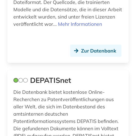
Dateiformat. Der Quellcode, die trainierten
wissenschaftliche einrichtung (1)
Modelle und die Datensätze, die in dieser Arbeit
wissenschaftlicher text (1)
entwickelt wurden, sind unter freien Lizenzen
veröffentlicht wor...
Mehr Informationen
wissenschaftsentwicklung (1)
wissenschaftsgeschichte (2)
Zur Datenbank
wissenschaftspublizistik (1)
wörterbuch (1)
zeitschrift (2)
DEPATISnet
zeitschriftenaufsatz (3)
Die Datenbank bietet kostenlose Online-
Recherchen zu Patentveröffentlichungen aus
zitatenanalyse (2)
aller Welt, die sich im Datenbestand des
amtsinternen deutschen
öffentliche forschung (1)
Patentinformationssystems DEPATIS befinden.
ökologie (1)
Die gefundenen Dokumente können im Volltext
(PDF) aufgerufen werden. DEPATISnet bietet