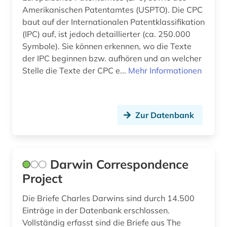
telekommunikation (1)
Amerikanischen Patentamtes (USPTO). Die CPC
baut auf der Internationalen Patentklassifikation
thailand (1)
(IPC) auf, ist jedoch detaillierter (ca. 250.000
trew (1)
Symbole). Sie können erkennen, wo die Texte
der IPC beginnen bzw. aufhören und an welcher
umwelt (2)
Stelle die Texte der CPC e...
Mehr Informationen
umweltgeschichte (1)
umweltschutz (5)
Zur Datenbank
umweltwissenschaften (2)
united states patent and trademark office (1)
Darwin Correspondence
untere rhône (1)
Project
usa (4)
Die Briefe Charles Darwins sind durch 14.500
verzeichnis (1)
Einträge in der Datenbank erschlossen.
Vollständig erfasst sind die Briefe aus The