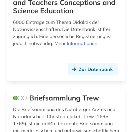
and Teachers Conceptions and
Science Education
naturkatastrophen (1)
naturkundliche sammlung (1)
6000 Einträge zum Thema Didaktik der
Naturwissenschaften. Die Datenbank ist frei
naturschutz (2)
zugänglich. Eine persönliche Registrierung ist
jedoch notwendig.
Mehr Informationen
naturwissenschaft (5)
naturwissenschaft und technik
&lt;unterrichtsfach&gt; (2)
Zur Datenbank
naturwissenschaften (12)
naturwissenschaftler (1)
Briefsammlung Trew
neuheit (1)
Die Briefsammlung des Nürnberger Arztes und
neuheitsrecherche (1)
Naturforschers Christoph Jakob Trew (1695-
newton (1)
1769) ist die größte bekannte Briefsammlung
mit medizinischem und naturwissenschaftlichem