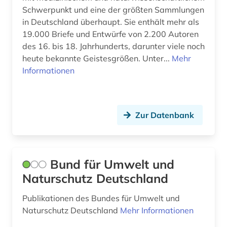
niederlande (1)
Schwerpunkt und eine der größten Sammlungen
in Deutschland überhaupt. Sie enthält mehr als
niederösterreich (1)
19.000 Briefe und Entwürfe von 2.200 Autoren
des 16. bis 18. Jahrhunderts, darunter viele noch
online-publikation (1)
heute bekannte Geistesgrößen. Unter...
Mehr
open access (10)
Informationen
open data (1)
open science (3)
Zur Datenbank
patent (7)
patentanmeldung (1)
Bund für Umwelt und
patentklassifikation (1)
Naturschutz Deutschland
patentrecht (1)
Publikationen des Bundes für Umwelt und
Naturschutz Deutschland
Mehr Informationen
pharmazie (8)