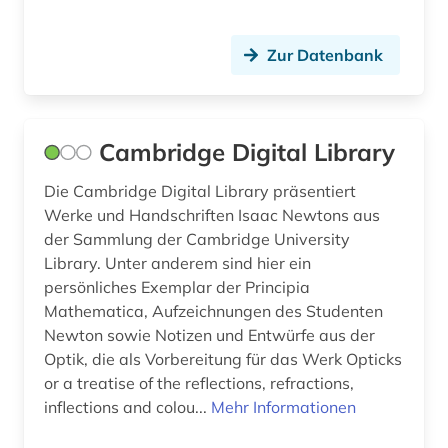
philosophie (1)
Zur Datenbank
philosophie des mittelalters (1)
philosopie in der welt des islam (1)
physik (3)
Cambridge Digital Library
pilz (1)
Die Cambridge Digital Library präsentiert
Werke und Handschriften Isaac Newtons aus
polarforschung (1)
der Sammlung der Cambridge University
polargebiete (1)
Library. Unter anderem sind hier ein
persönliches Exemplar der Principia
polymerforschung (1)
Mathematica, Aufzeichnungen des Studenten
Newton sowie Notizen und Entwürfe aus der
portal (1)
Optik, die als Vorbereitung für das Werk Opticks
or a treatise of the reflections, refractions,
poster (1)
inflections and colou...
Mehr Informationen
preprint server (1)