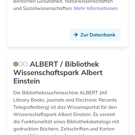
Bereichen Gesundheit, Naturwissenschaften
england (1)
und Sozialwissenschaften.
Mehr Informationen
englisch (1)
eth zürich (1)
Zur Datenbank
europa (3)
europäische normen (1)
ALBERT / Bibliothek
evaluation (1)
Wissenschaftspark Albert
evolutionsökologie mariner fische (1)
Einstein
fachliteratur und software (1)
Die Bibliothekssuchmaschine ALBERT (All
Library Books, journals and Electronic Records
fachportal (1)
Telegrafenberg) ist das Wissensportal für den
fernerkundung (1)
Wissenschaftspark Albert Einstein. Es vereint
die Funktionalität eines Bibliothekskatalogs mit
festkörperforschung (1)
gedruckten Büchern, Zeitschriften und Karten