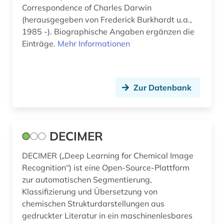
video (1)
Correspondence of Charles Darwin
(herausgegeben von Frederick Burkhardt u.a.,
volltext (2)
1985 -). Biographische Angaben ergänzen die
Einträge.
Mehr Informationen
vorabdruck (1)
weimar (1)
welt (1)
Zur Datenbank
weltliteratur (1)
weltraum (1)
DECIMER
werkstoff (1)
DECIMER („Deep Learning for Chemical Image
wirtschaftswissenschaften (3)
Recognition“) ist eine Open-Source-Plattform
zur automatischen Segmentierung,
wissenschaft (3)
Klassifizierung und Übersetzung von
chemischen Strukturdarstellungen aus
wissenschaftler (1)
gedruckter Literatur in ein maschinenlesbares