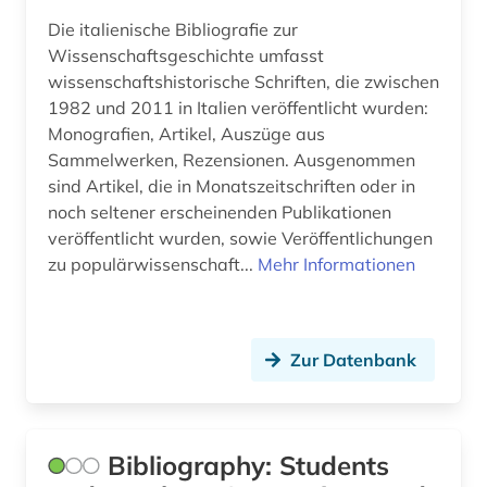
Die italienische Bibliografie zur
medienwissenschaft (1)
Wissenschaftsgeschichte umfasst
medizin (7)
wissenschaftshistorische Schriften, die zwischen
1982 und 2011 in Italien veröffentlicht wurden:
meereskunde (1)
Monografien, Artikel, Auszüge aus
Sammelwerken, Rezensionen. Ausgenommen
meeresmikrobiologie (1)
sind Artikel, die in Monatszeitschriften oder in
meeresströmung (1)
noch seltener erscheinenden Publikationen
veröffentlicht wurden, sowie Veröffentlichungen
meeresökologie (1)
zu populärwissenschaft...
Mehr Informationen
nachschlagewerk (1)
nasa (2)
Zur Datenbank
natur (1)
naturereignis (1)
Bibliography: Students
naturkatastrophe (1)