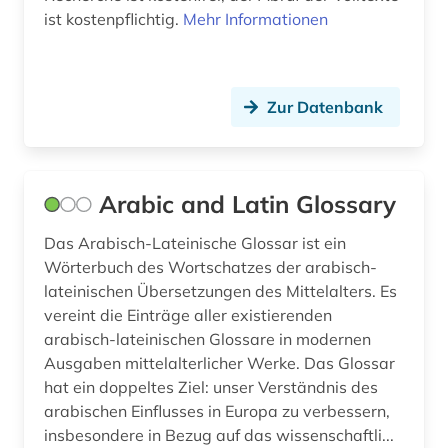
gebrauchsmusterrecht (1)
ist kostenpflichtig.
Mehr Informationen
geisteswissenschaften (3)
geografie (2)
Zur Datenbank
geographische daten (1)
geophysik (1)
Arabic and Latin Glossary
geowissenschaften (2)
Das Arabisch-Lateinische Glossar ist ein
geschichte (12)
Wörterbuch des Wortschatzes der arabisch-
lateinischen Übersetzungen des Mittelalters. Es
geschichte &lt;1731-1869&gt; (1)
vereint die Einträge aller existierenden
arabisch-lateinischen Glossare in modernen
geschichte der naturwissenschaften (2)
Ausgaben mittelalterlicher Werke. Das Glossar
gesundheitswissenschaften (2)
hat ein doppeltes Ziel: unser Verständnis des
arabischen Einflusses in Europa zu verbessern,
gewerbliche schutzrechte (1)
insbesondere in Bezug auf das wissenschaftli...