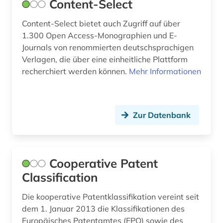
Content-Select
sportwissenschaften (1)
Content-Select bietet auch Zugriff auf über
sprachwissenschaft (1)
1.300 Open Access-Monographien und E-
Journals von renommierten deutschsprachigen
sprachwissenschaften (1)
Verlagen, die über eine einheitliche Plattform
recherchiert werden können.
Mehr Informationen
stand der technik (1)
statistik (1)
suchmaschine (1)
Zur Datenbank
tagebuch (1)
technik (10)
Cooperative Patent
technische regelwerke und rechtsvorschriften
Classification
(1)
Die kooperative Patentklassifikation vereint seit
teilchenphysik (1)
dem 1. Januar 2013 die Klassifikationen des
Europäisches Patentamtes (EPO) sowie des